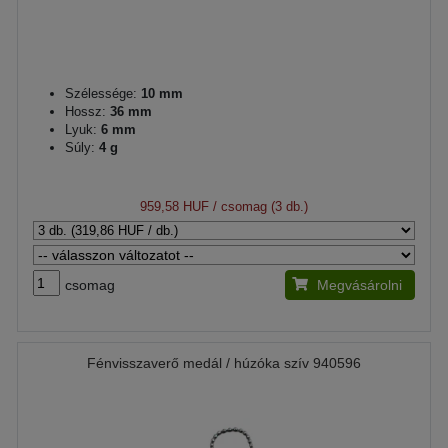
Szélessége:
10 mm
Hossz:
36 mm
Lyuk:
6 mm
Súly:
4 g
959,58 HUF
/ csomag (3 db.)
csomag
Megvásárolni
Fénvisszaverő medál / húzóka szív 940596