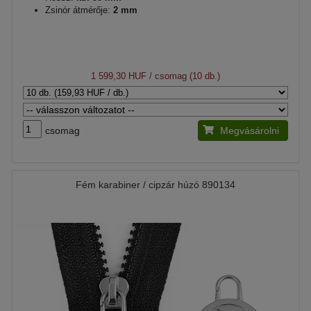
Zsinór átmérője:
2 mm
1 599,30 HUF
/ csomag (10 db.)
csomag
Megvásárolni
Fém karabiner / cipzár húzó 890134