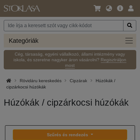
Nyelv
Fő
Beje
/
ajánlat
Pénznem
Kateg
Kategóriák
Cég, társaság, egyéni vállalkozó, állami intézmény vagy
iskola, és szeretne nagyker áron vásárolni?
Regisztráljon
most
Rövidáru kereskedés
Cipzárak
Húzókák /
cipzárkocsi húzókák
Húzókák / cipzárkocsi húzókák
Szűrés és rendezés