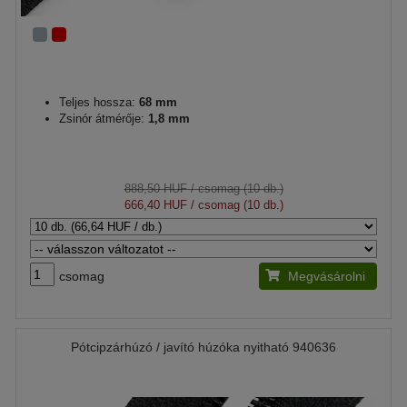
Teljes hossza:
68 mm
Zsinór átmérője:
1,8 mm
888,50 HUF
/ csomag (10 db.)
666,40 HUF
/ csomag (10 db.)
csomag
Megvásárolni
Pótcipzárhúzó / javító húzóka nyitható 940636