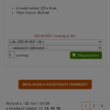
A medál méretei:
2,5 x 4 cm
Teljes hossza:
11,5 cm
355,40 HUF
/ csomag (1 db.)
csomag
Megvásárolni
Ábrázolt
1 -
12
-ból / -ből
15
1
2
a következő oldalon:
12
24
48
96