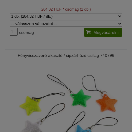
284,32 HUF
/ csomag (1 db.)
csomag
Megvásárolni
Fényvisszaverő akasztó / cipzárhúzó csillag 740796