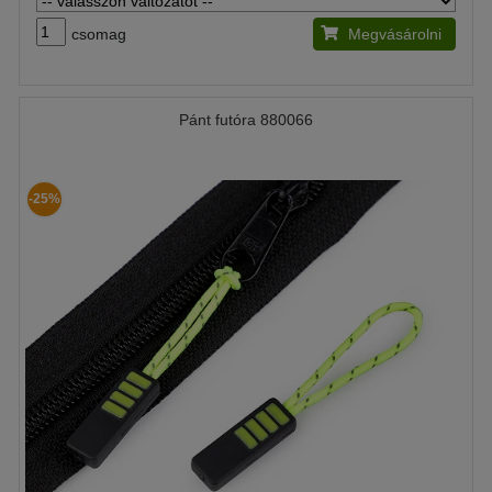
csomag
Megvásárolni
Pánt futóra 880066
-25%