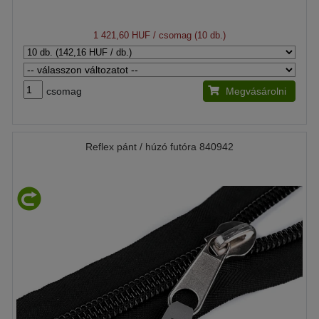
1 421,60 HUF
/ csomag (10 db.)
csomag
Megvásárolni
Reflex pánt / húzó futóra 840942