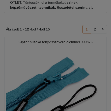
ÖTLET: Tüntessék fel a termékeket
színek,
képzőművészeti technikák, összetétel szerint
, stb.
Ábrázolt
1 -
12
-ból / -ből
15
1
2
Cipzár húzóka fényvisszaverő elemmel 900876