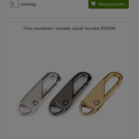
csomag
Megvásárolni
Fém karabiner / tartalék cipzár húzóka 930296