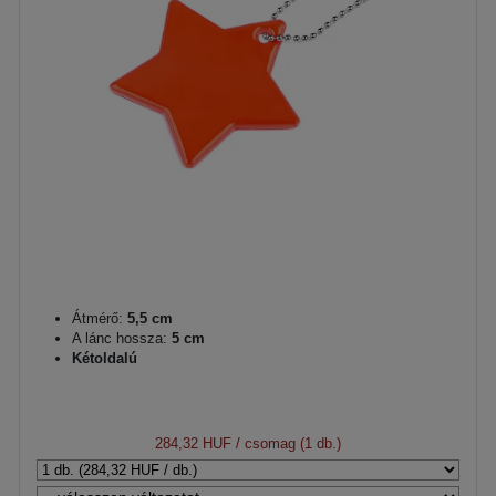
Átmérő:
5,5 cm
A lánc hossza:
5 cm
Kétoldalú
284,32 HUF
/ csomag (1 db.)