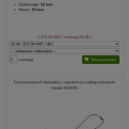
Szélessége:
12 mm
Hossz:
43 mm
1 279,40 HUF
/ csomag (10 db.)
csomag
Megvásárolni
Fényvisszaverő táskadísz / cipzárhúzó csillag kulcstartó
medál 940595