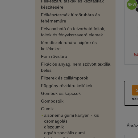
Félkészáru táskák és kézitáskák
készítésére
Félkésztermék fürdőruhára és
fehérneműre
Felvasalható és felvarható foltok,
foltok és fényvisszaverő elemek
fém díszek ruhára, cipőre és
kellékekre
5
Fém rövidáru
Fixációs anyag, nem szövött textília,
bélés
Flitterek és csillámporok
Függöny rövidáru kellékek
Gombok és kapcsok
sze
Gombostűk
Gumik
alsónemű gumi kártyán - kis
csomagolás
Ábráz
díszgumik
egyéb speciális gumi