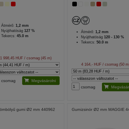
Átmérő:
1,2 mm
Nyújthatóság
127 %
Átmérő:
1,2 mm
Tekercs:
45.0 m
Nyújthatóság
120 - 130 %
Tekercs:
50.0 m
1 998,45 HUF
/ csomag (45 m)
4 164,- HUF
/ csomag (50 m
csomag
Megvásárolni
csomag
Megvásár
ömbölyű gumi Ø2 mm 440962
Gumizsinór Ø2 mm MAGGIE 4