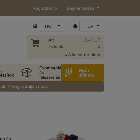
Regisztráció
Bejelentkezés
HU
HUF
Ár:
0,- HUF
Tételek:
0
» A kosár tartalma
Csomagolás
t
Nyári
és
észítők
stílusod
felszerelés
rolni?
Regisztráljon most
ban és