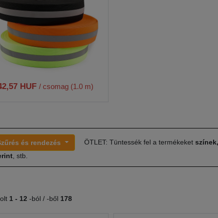
42,57 HUF
/ csomag (1.0 m)
ÖTLET: Tüntessék fel a termékeket
színek
Szűrés és rendezés
rint
, stb.
olt
1 -
12
-ból / -ből
178