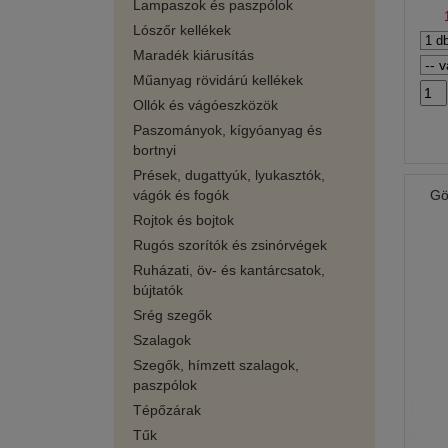
Lampaszok és paszpólok
Lószőr kellékek
Maradék kiárusítás
Műanyag rövidárú kellékek
Ollók és vágóeszközök
Paszományok, kígyóanyag és
bortnyi
Prések, dugattyúk, lyukasztók,
vágók és fogók
Gö
Rojtok és bojtok
Rugós szorítók és zsinórvégek
Ruházati, öv- és kantárcsatok,
bújtatók
Srég szegők
Szalagok
Szegők, hímzett szalagok,
paszpólok
Tépőzárak
Tűk