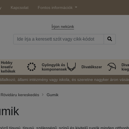
y
Kapcsolat
Fontos információk
Írjon nekünk
Hobby
Gyöngyök és
Diva
kreatív
Divatékszer
komponensek
kieg
kellékek
állalkozó, állami intézmény vagy iskola, és szeretne nagyker áron vásá
Rövidáru kereskedés
Gumik
mik
böző típusú, típusú, szélességű, színű és kivitelű rugók minden otthon