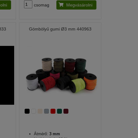
olni
csomag
Megvásárolni
833
Gömbölyű gumi Ø3 mm 440963
Átmérő:
3 mm