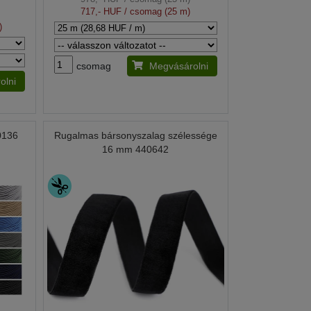
717,- HUF
/ csomag (25 m)
)
csomag
Megvásárolni
olni
0136
Rugalmas bársonyszalag szélessége
16 mm 440642