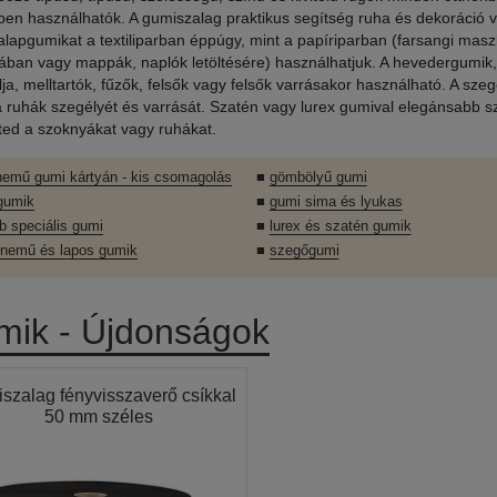
en használhatók. A gumiszalag praktikus segítség ruha és dekoráció v
alapgumikat a textiliparban éppúgy, mint a papíriparban (farsangi mas
ában vagy mappák, naplók letöltésére) használhatjuk. A hevedergumik
llja, melltartók, fűzők, felsők vagy felsők varrásakor használható. A sz
 a ruhák szegélyét és varrását. Szatén vagy lurex gumival elegánsabb sz
ed a szoknyákat vagy ruhákat.
nemű gumi kártyán - kis csomagolás
■
gömbölyű gumi
gumik
■
gumi sima és lyukas
b speciális gumi
■
lurex és szatén gumik
rnemű és lapos gumik
■
szegőgumi
ik - Újdonságok
szalag fényvisszaverő csíkkal
50 mm széles