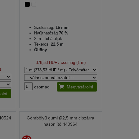
Szélesség:
16 mm
Nyújthatóság
70 %
2 m - tól áruljuk.
Tekercs:
22.5 m
Öltöny
378,53 HUF
/ csomag (1 m)
)
csomag
Megvásárolni
olni
40524
Gömbölyű gumi Ø2,5 mm cipzárra
hasonlító 440964