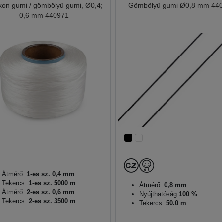
ikon gumi / gömbölyű gumi, Ø0,4;
Gömbölyű gumi Ø0,8 mm 44
0,6 mm 440971
Átmérő:
1-es sz. 0,4 mm
Tekercs:
1-es sz. 5000 m
Átmérő:
0,8 mm
Átmérő:
2-es sz. 0,6 mm
Nyújthatóság
100 %
Tekercs:
2-es sz. 3500 m
Tekercs:
50.0 m