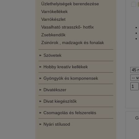
Üzlethelyiségek berendezése
Varrókellékek
Varrókészlet
Vasalható strasszkő- hotfix
Zsebkendők
Zsinórok , madzagok és fonalak
Szövetek
Hobby kreatív kellékek
Gyöngyök és komponensek
Divatékszer
Divat kiegészítők
Csomagolás és felszerelés
G
Nyári stílusod