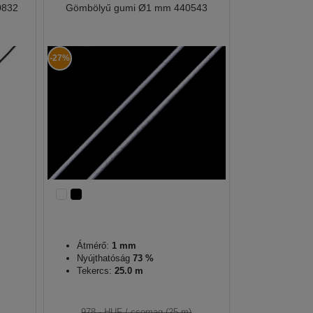
0832
Gömbölyű gumi Ø1 mm 440543
-27%
Átmérő:
1 mm
Nyújthatóság
73 %
Tekercs:
25.0 m
978,- HUF
/ csomag (25 m)