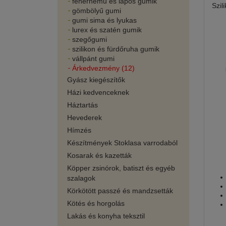
fehérnemű és lapos gumik
Szil
gömbölyű gumi
gumi sima és lyukas
lurex és szatén gumik
szegőgumi
szilikon és fürdőruha gumik
vállpánt gumi
Árkedvezmény (12)
Gyász kiegészítők
Házi kedvenceknek
Háztartás
Hevederek
Hímzés
Készítmények Stoklasa varrodaból
Kosarak és kazetták
Köpper zsinórok, batiszt és egyéb
szalagok
Körkötött passzé és mandzsetták
Kötés és horgolás
Lakás és konyha teksztil