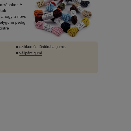
arrásakor. A
zkok
, ahogy a neve
egélygumi pedig
intre
■
szilikon és fürdőruha gumik
■
vállpánt gumi