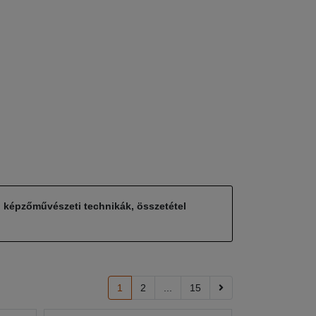
, képzőművészeti technikák, összetétel
1
2
...
15