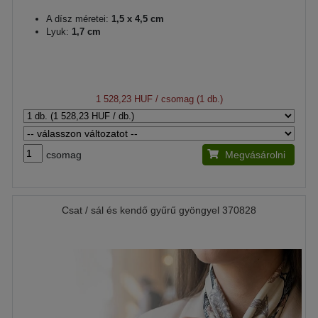
A dísz méretei:
1,5 x 4,5 cm
Lyuk:
1,7 cm
1 528,23 HUF
/ csomag (1 db.)
csomag
Megvásárolni
Csat / sál és kendő gyűrű gyöngyel 370828