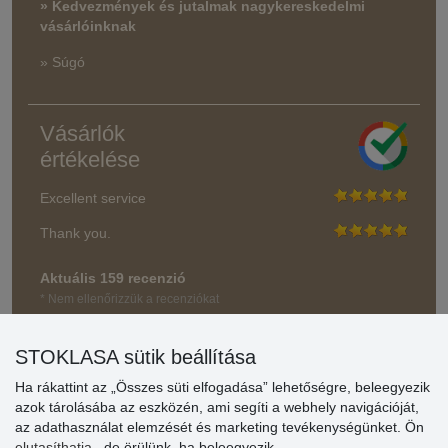
» Kedvezmények és jutalmak nagykereskedelmi
vásárlóinknak
» Súgó
Vásárlók
értékelése
Excellent service
Thank you.
Aktuális 159 recenzió
* Nem ellenőrizzük a recenziókat
STOKLASA sütik beállítása
Ha rákattint az „Összes süti elfogadása” lehetőségre, beleegyezik
azok tárolásába az eszközén, ami segíti a webhely navigációját,
az adathasználat elemzését és marketing tevékenységünket. Ön
elutasíthatja
, de örülünk, ha beleegyezik.