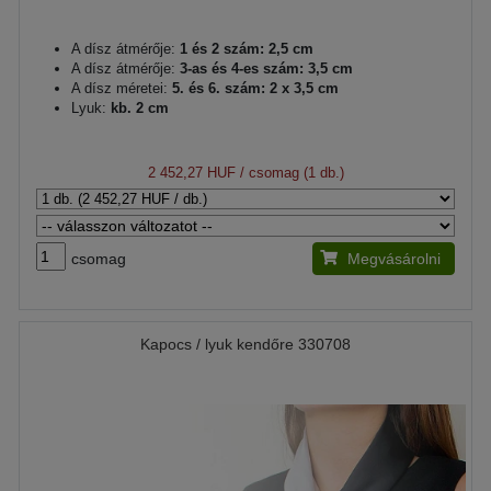
A dísz átmérője:
1 és 2 szám: 2,5 cm
A dísz átmérője:
3-as és 4-es szám: 3,5 cm
A dísz méretei:
5. és 6. szám: 2 x 3,5 cm
Lyuk:
kb. 2 cm
2 452,27 HUF
/ csomag (1 db.)
csomag
Megvásárolni
Kapocs / lyuk kendőre 330708