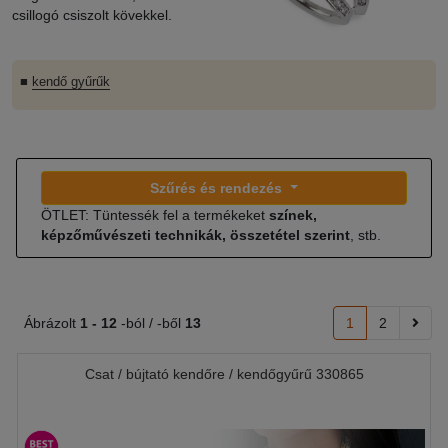
csillogó csiszolt kövekkel.
■
kendő gyűrűk
Szűrés és rendezés
ÖTLET: Tüntessék fel a termékeket
színek,
képzőművészeti technikák, összetétel szerint
, stb.
Ábrázolt
1 -
12
-ból / -ből
13
1
2
Csat / bújtató kendőre / kendőgyűrű 330865