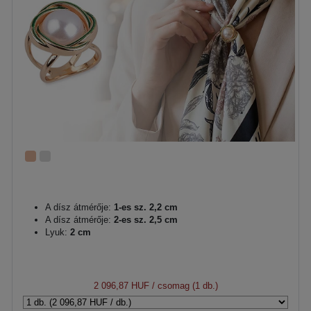
A dísz átmérője:
1-es sz. 2,2 cm
A dísz átmérője:
2-es sz. 2,5 cm
Lyuk:
2 cm
2 096,87 HUF
/ csomag (1 db.)