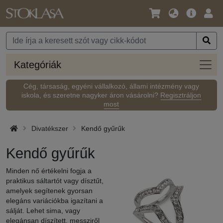
Nyelv
Fő
Beje
/
ajánlat
Pénznem
Kateg
Kategóriák
Cég, társaság, egyéni vállalkozó, állami intézmény vagy
iskola, és szeretne nagyker áron vásárolni?
Regisztráljon
most
Divatékszer
Kendő gyűrűk
Kendő gyűrűk
Minden nő értékelni fogja a
praktikus sáltartót vagy dísztűt,
amelyek segítenek gyorsan
elegáns variációkba igazítani a
sálját. Lehet sima, vagy
elegánsan díszített, messziről