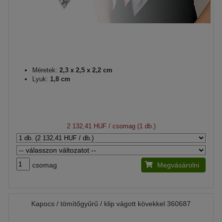
Méretek:
2,3 x 2,5 x 2,2 cm
Lyuk:
1,8 cm
2 132,41 HUF
/ csomag (1 db.)
csomag
Megvásárolni
Kapocs / tömítőgyűrű / klip vágott kövekkel 360687