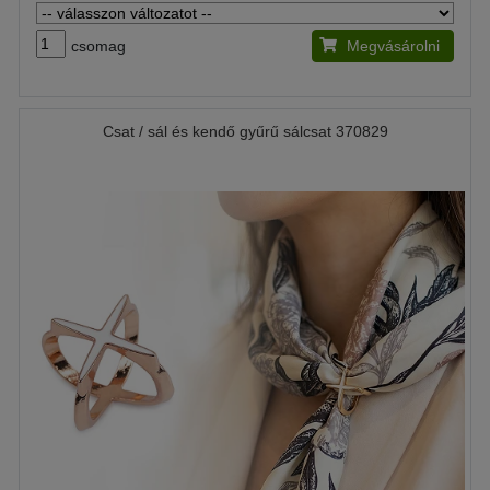
csomag
Megvásárolni
Csat / sál és kendő gyűrű sálcsat 370829