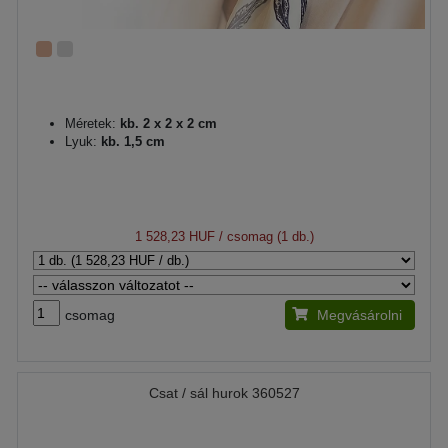
Méretek:
kb. 2 x 2 x 2 cm
Lyuk:
kb. 1,5 cm
1 528,23 HUF
/ csomag (1 db.)
csomag
Megvásárolni
Csat / sál hurok 360527