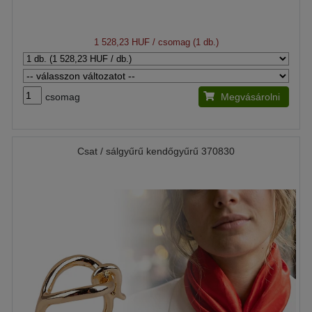
1 528,23 HUF
/ csomag (1 db.)
csomag
Megvásárolni
Csat / sálgyűrű kendőgyűrű 370830