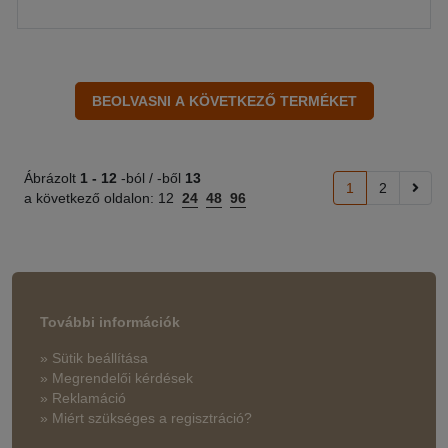
Ábrázolt
1 -
12
-ból / -ből
13
1
2
a következő oldalon:
12
24
48
96
További információk
» Sütik beállítása
» Megrendelői kérdések
» Reklamáció
» Miért szükséges a regisztráció?