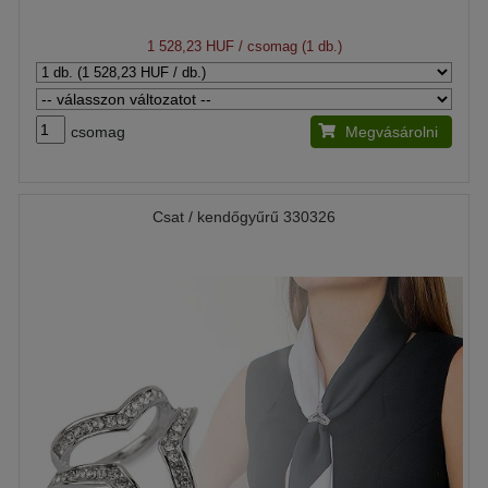
1 528,23 HUF
/ csomag (1 db.)
csomag
Megvásárolni
Csat / kendőgyűrű 330326