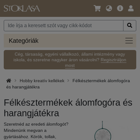
Nyelv
Fő
Beje
/
ajánlat
Pénznem
Kateg
Kategóriák
Cég, társaság, egyéni vállalkozó, állami intézmény vagy
iskola, és szeretne nagyker áron vásárolni?
Regisztráljon
most
Hobby kreatív kellékek
Félkésztermékek álomfogóra
és harangjátékra
Félkésztermékek álomfogóra és
harangjátékra
Szeretnéd az eredeti álomfogót?
Mindenünk megvan a
gyártásához. Körök, tollak,