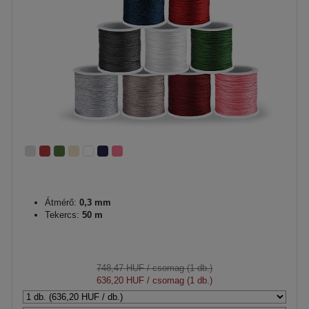
Átmérő:
0,3 mm
Tekercs:
50 m
748,47 HUF
/ csomag (1 db.)
636,20 HUF
/ csomag (1 db.)