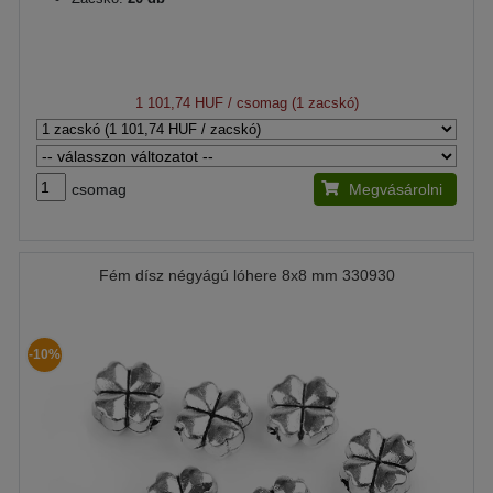
1 101,74 HUF
/ csomag (1 zacskó)
csomag
Megvásárolni
Fém dísz négyágú lóhere 8x8 mm 330930
-10%