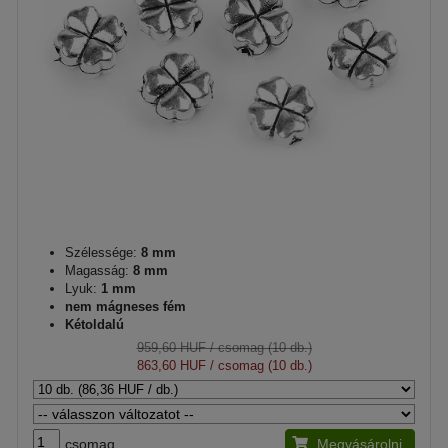
Szélessége:
8 mm
Magasság:
8 mm
Lyuk:
1 mm
nem mágneses fém
Kétoldalú
959,60 HUF
/ csomag (10 db.)
863,60 HUF
/ csomag (10 db.)
csomag
Megvásárolni