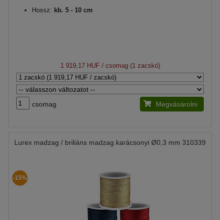
Hossz:
kb. 5 - 10 cm
1 919,17 HUF
/ csomag (1 zacskó)
csomag
Megvásárolni
Lurex madzag / briliáns madzag karácsonyi Ø0,3 mm 310339
-15%