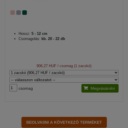
Hossz:
5 - 12 cm
Csomagolás:
kb. 20 - 22 db
906,27 HUF
/ csomag (1 zacskó)
csomag
Megvásárolni