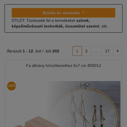
Szűrés és rendezés
ÖTLET: Tüntessék fel a termékeket
színek,
képzőművészeti technikák, összetétel szerint
, stb.
Ábrázolt
1 -
12
-ból / -ből
202
1
2
...
17
Fa állvány hímzőkerethez 6x7 cm 800012
-10%