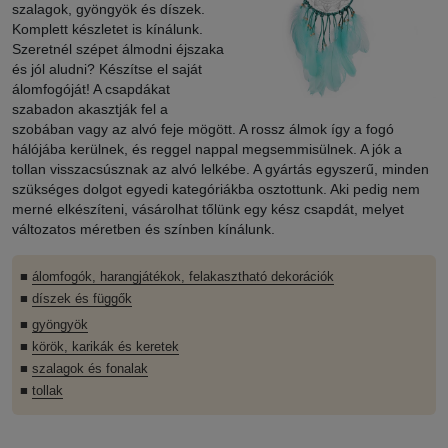
szalagok, gyöngyök és díszek.
Komplett készletet is kínálunk.
Szeretnél szépet álmodni éjszaka
és jól aludni? Készítse el saját
álomfogóját! A csapdákat
szabadon akasztják fel a
szobában vagy az alvó feje mögött. A rossz álmok így a fogó
hálójába kerülnek, és reggel nappal megsemmisülnek. A jók a
tollan visszacsúsznak az alvó lelkébe. A gyártás egyszerű, minden
szükséges dolgot egyedi kategóriákba osztottunk. Aki pedig nem
merné elkészíteni, vásárolhat tőlünk egy kész csapdát, melyet
változatos méretben és színben kínálunk.
■
álomfogók, harangjátékok, felakasztható dekorációk
■
díszek és függők
■
gyöngyök
■
körök, karikák és keretek
■
szalagok és fonalak
■
tollak