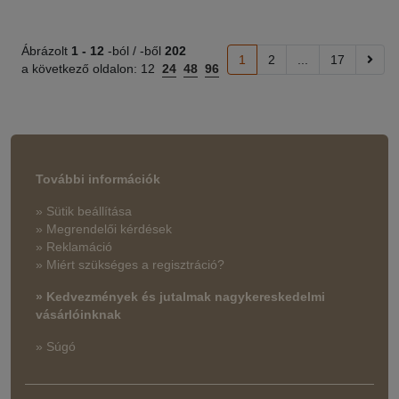
Ábrázolt
1 -
12
-ból / -ből
202
1
2
...
17
a következő oldalon:
12
24
48
96
További információk
» Sütik beállítása
» Megrendelői kérdések
» Reklamáció
» Miért szükséges a regisztráció?
» Kedvezmények és jutalmak nagykereskedelmi
vásárlóinknak
» Súgó