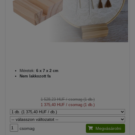
Méretek:
6 x 7 x 2 cm
Nem lakkozott fa
1 528,23 HUF
/ csomag (1 db.)
1 375,40 HUF
/ csomag (1 db.)
csomag
Megvásárolni