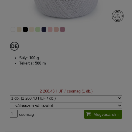
Súly:
100 g
Tekercs:
580 m
2 268,43 HUF
/ csomag (1 db.)
csomag
Megvásárolni