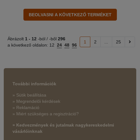
Ábrázolt
1 -
12
-ból / -ből
296
1
2
...
25
a következő oldalon:
12
24
48
96
További információk
» Sütik beállítása
» Megrendelői kérdések
» Reklamáció
» Miért szükséges a regisztráció?
» Kedvezmények és jutalmak nagykereskedelmi
vásárlóinknak