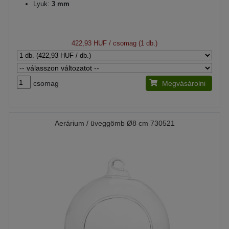
Lyuk:
3 mm
422,93 HUF
/ csomag (1 db.)
csomag
Megvásárolni
Aerárium / üveggömb Ø8 cm 730521