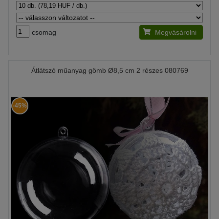
csomag
Megvásárolni
Átlátszó műanyag gömb Ø8,5 cm 2 részes 080769
-45%