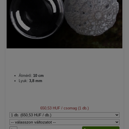
Átmérő:
10 cm
Lyuk:
3,8 mm
650,53 HUF
/ csomag (1 db.)