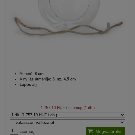
Átmérő:
8 cm
A nyílás átmérője:
3. sz. 4,5 cm
Lapos alj
1 757,10 HUF
/ csomag (1 db.)
csomag
Megvásárolni