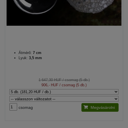
Átmérő:
7 cm
Lyuk:
3,5 mm
1 647,30 HUF
/ csomag (5 db.)
906,- HUF
/ csomag (5 db.)
csomag
Megvásárolni