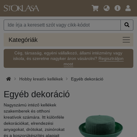
Nyelv
Fő
Beje
/
ajánlat
Pénznem
Kateg
Kategóriák
Cég, társaság, egyéni vállalkozó, állami intézmény vagy
iskola, és szeretne nagyker áron vásárolni?
Regisztráljon
most
Hobby kreatív kellékek
Egyéb dekoráció
Egyéb dekoráció
Nagyszámú intéző kellékek
szakemberek és otthoni
kreatívok számára. Itt különféle
dekorációkat, elrendezési
anyagokat, drótokat, zsinórokat
és a koszorúkészítés alapjait