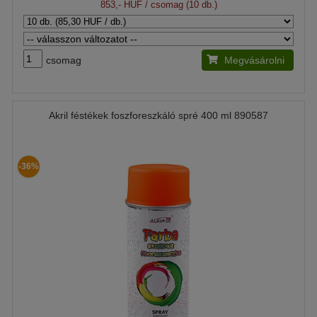
853,- HUF
/ csomag (10 db.)
csomag
Megvásárolni
Akril féstékek foszforeszkáló spré 400 ml 890587
-36%