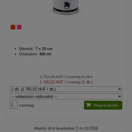
Méretek:
7 x 19 cm
Űrtartalom:
400 ml
2 750,68 HUF
/ csomag (1 db.)
1 765,02 HUF
/ csomag (1 db.)
csomag
Megvásárolni
Alakító drót levelekkel 2 m 310308