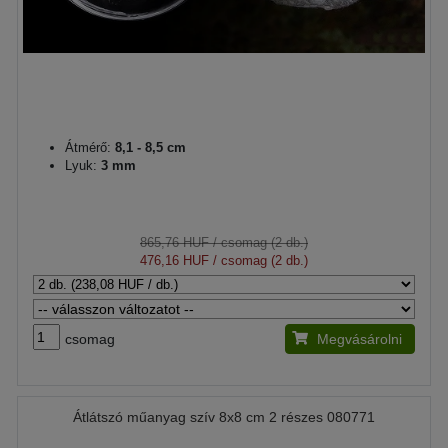
Átmérő:
8,1 - 8,5 cm
Lyuk:
3 mm
865,76 HUF
/ csomag (2 db.)
476,16 HUF
/ csomag (2 db.)
csomag
Megvásárolni
Átlátszó műanyag szív 8x8 cm 2 részes 080771