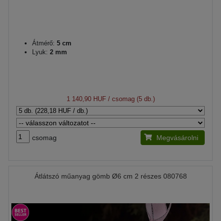
Átmérő:
5 cm
Lyuk:
2 mm
1 140,90 HUF
/ csomag (5 db.)
csomag
Megvásárolni
Átlátszó műanyag gömb Ø6 cm 2 részes 080768