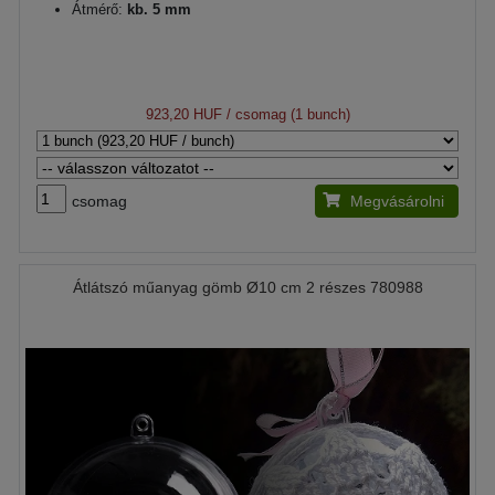
Átmérő:
kb. 5 mm
923,20 HUF
/ csomag (1 bunch)
csomag
Megvásárolni
Átlátszó műanyag gömb Ø10 cm 2 részes 780988