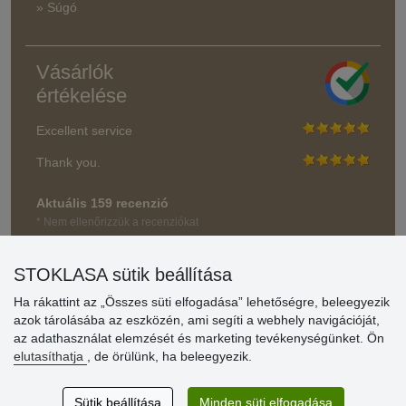
» Súgó
Vásárlók
értékelése
Excellent service
Thank you.
Aktuális 159 recenzió
* Nem ellenőrizzük a recenziókat
STOKLASA sütik beállítása
Ha rákattint az „Összes süti elfogadása” lehetőségre, beleegyezik
azok tárolásába az eszközén, ami segíti a webhely navigációját,
az adathasználat elemzését és marketing tevékenységünket. Ön
elutasíthatja
, de örülünk, ha beleegyezik.
Sütik beállítása
Minden süti elfogadása