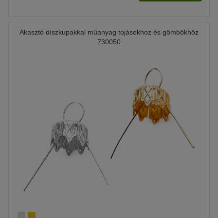
Akasztó díszkupakkal műanyag tojásokhoz és gömbökhöz
730050