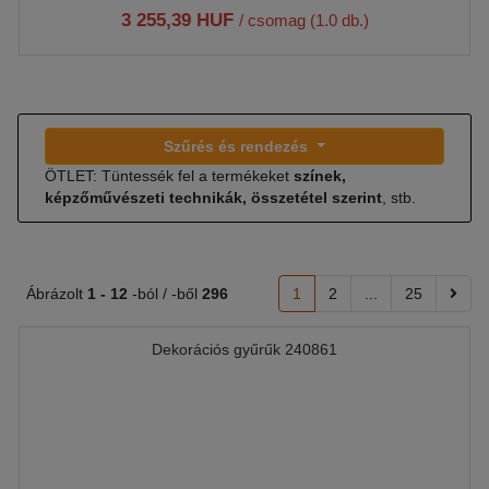
3 255,39 HUF
/ csomag (1.0 db.)
Szűrés és rendezés
ÖTLET: Tüntessék fel a termékeket
színek,
képzőművészeti technikák, összetétel szerint
, stb.
Ábrázolt
1 -
12
-ból / -ből
296
1
2
...
25
Dekorációs gyűrűk 240861