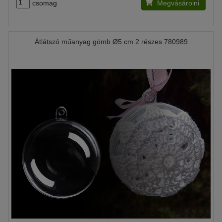
csomag
Megvásárolni
Átlátszó műanyag gömb Ø5 cm 2 részes 780989