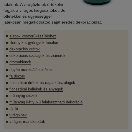
találunk. A virágüzletek értékelni
fogják a virágos kiegészítőket. Jó
ötletekkel és ügyességgel
játékosan megalkothatod saját eredeti dekorációidat.
■
alapok koszorúkészítéshez
■
Bortnyik s gyöngyök fonalon
■
dekorációs drótok
■
dekorációs szalagok és zsinórok
■
drótsablonok
■
egyéb aranzsáló kellékek
■
fa díszek
■
florisztikai drótok és ragasztószalagok
■
florisztikai kellékek és anyagok
■
müanyag diszek
■
műanyag kétlyukú felakasztható dekoráció
■
táj fű
■
virágbibék
■
virágos mandzsetták