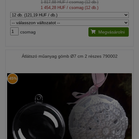
1 817,88 HUF
/ csomag (12 db.)
1 454,28 HUF
/ csomag (12 db.)
csomag
Megvásárolni
Átlátszó műanyag gömb Ø7 cm 2 részes 790002
-45%