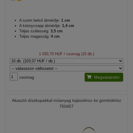
A szem belső átmérője:
1 cm
A könnycsepp átmérője:
1,4 cm
Teljes szélesség:
3,5 cm
Teljes magasság:
4 cm
1 030,70 HUF
/ csomag (10 db.)
csomag
Megvásárolni
Akasztó díszkupakkal műanyag tojásokhoz és gömbökhöz
750457