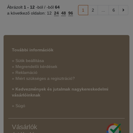
Ábrázolt
1 -
12
-ból / -ből
64
1
2
...
6
a következő oldalon:
12
24
48
96
További információk
» Sütik beállítása
» Megrendelői kérdések
» Reklamáció
» Miért szükséges a regisztráció?
» Kedvezmények és jutalmak nagykereskedelmi
vásárlóinknak
» Súgó
Vásárlók