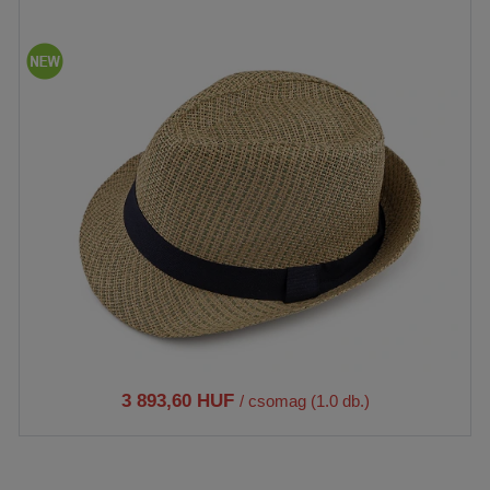
3 893,60 HUF
/ csomag (1.0 db.)