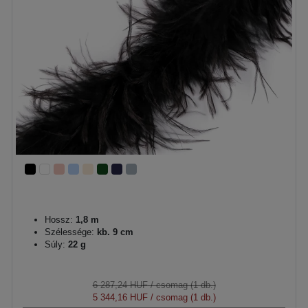
Hossz:
1,8 m
Szélessége:
kb. 9 cm
Súly:
22 g
6 287,24 HUF
/ csomag (1 db.)
5 344,16 HUF
/ csomag (1 db.)