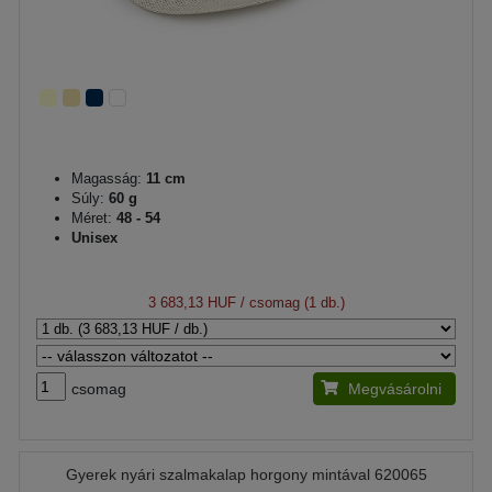
Magasság:
11 cm
Súly:
60 g
Méret:
48 - 54
Unisex
3 683,13 HUF
/ csomag (1 db.)
csomag
Megvásárolni
Gyerek nyári szalmakalap horgony mintával 620065