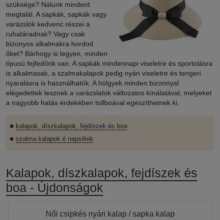
szüksége? Nálunk mindent
megtalál. A sapkák, sapkák vagy
varázslók kedvenc részei a
ruhatáradnak? Vagy csak
bizonyos alkalmakra hordod
őket? Bárhogy is legyen, minden
típusú fejfedőnk van. A sapkák mindennapi viseletre és sportolásra
is alkalmasak, a szalmakalapok pedig nyári viseletre és tengeri
nyaralásra is használhatók. A hölgyek minden bizonnyal
elégedettek lesznek a varázslatok változatos kínálatával, melyeket
a nagyobb hatás érdekében tollboával egészíthetnek ki.
■
kalapok, díszkalapok, fejdíszek és boa
■
szalma kalapok é napsiltek
Kalapok, díszkalapok, fejdíszek és
boa - Újdonságok
Női csipkés nyári kalap / sapka kalap