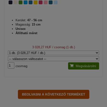
Kerület:
47 - 56 cm
Magasság:
15 cm
Unisex
Állítható méret
3 028,27 HUF
/ csomag (1 db.)
csomag
Megvásárolni