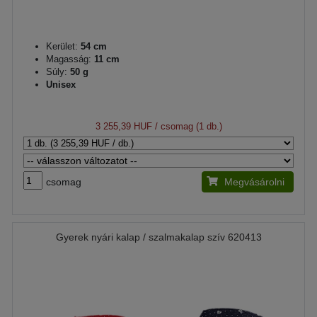
Kerület:
54 cm
Magasság:
11 cm
Súly:
50 g
Unisex
3 255,39 HUF
/ csomag (1 db.)
csomag
Megvásárolni
Gyerek nyári kalap / szalmakalap szív 620413