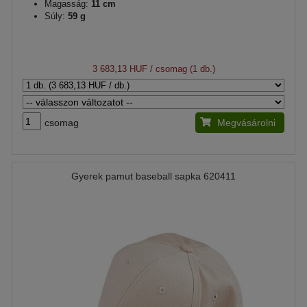
Magasság:
11 cm
Súly:
59 g
3 683,13 HUF
/ csomag (1 db.)
csomag
Megvásárolni
Gyerek pamut baseball sapka 620411