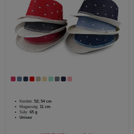
Kerület:
52; 54 cm
Magasság:
11 cm
Súly:
65 g
Unisex