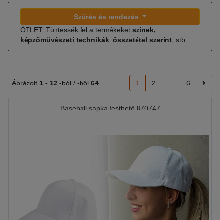
Szűrés és rendezés
ÖTLET: Tüntessék fel a termékeket
színek,
képzőművészeti technikák, összetétel szerint
, stb.
Ábrázolt
1 -
12
-ból / -ből
64
1
2
...
6
Baseball sapka festhető 870747