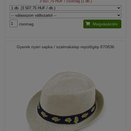
3 507,75 HUF
/ csomag (1 db.)
csomag
Megvásárolni
Gyerek nyári sapka / szalmakalap repülőgép 870836