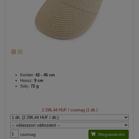
Kerület:
42 - 46 cm
Hossz:
9 cm
Súly:
72 g
2 296,44 HUF
/ csomag (1 db.)
csomag
Megvásárolni