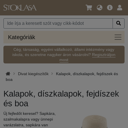
Nyelv
Fő
Beje
/
ajánlat
Pénznem
Kateg
Kategóriák
Cég, társaság, egyéni vállalkozó, állami intézmény vagy
iskola, és szeretne nagyker áron vásárolni?
Regisztráljon
most
Divat kiegészítők
Kalapok, díszkalapok, fejdíszek és
boa
Kalapok, díszkalapok, fejdíszek
és boa
Új fejfedőt keresel? Sapkára,
szalmakalapra vagy ünnepi
varázslatra, sapkára van