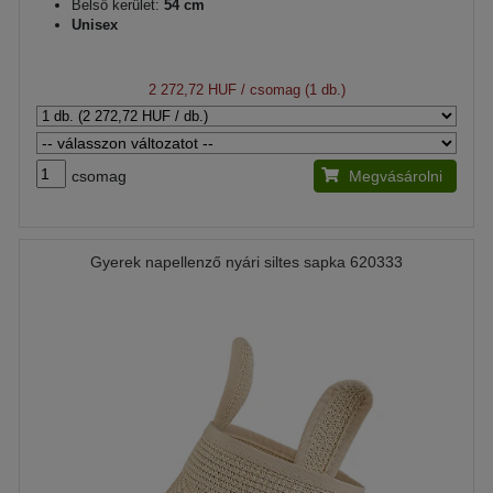
Belső kerület:
54 cm
Unisex
2 272,72 HUF
/ csomag (1 db.)
csomag
Megvásárolni
Gyerek napellenző nyári siltes sapka 620333