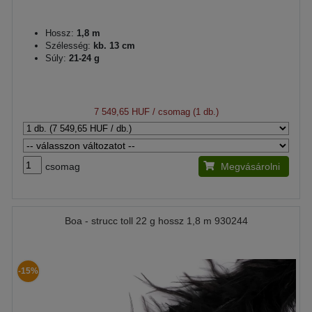
Hossz:
1,8 m
Szélesség:
kb. 13 cm
Súly:
21-24 g
7 549,65 HUF
/ csomag (1 db.)
csomag
Megvásárolni
Boa - strucc toll 22 g hossz 1,8 m 930244
-15%