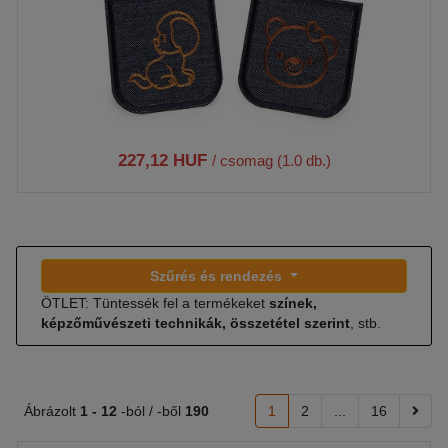
227,12 HUF
/ csomag (1.0 db.)
Szűrés és rendezés
ÖTLET: Tüntessék fel a termékeket
színek,
képzőművészeti technikák, összetétel szerint
, stb.
Ábrázolt
1 -
12
-ból / -ből
190
1
2
...
16