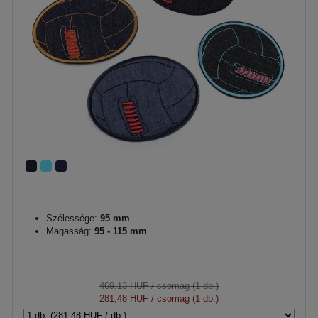
Szélessége:
95 mm
Magasság:
95 - 115 mm
469,13 HUF
/ csomag (1 db.)
281,48 HUF
/ csomag (1 db.)