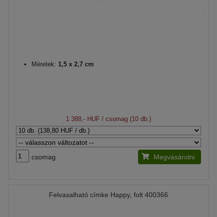
Méretek:
1,5 x 2,7 cm
1 388,- HUF
/ csomag (10 db.)
csomag
Megvásárolni
Felvasalható címke Happy, folt 400366