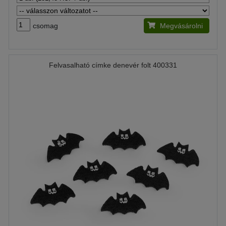
csomag
Megvásárolni
Felvasalható címke denevér folt 400331