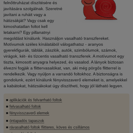
felnőttruházat díszítésére és
javítására szolgálnak. Szeretné
javítani a ruháit vagy a
hátizsákját? Vagy csak egy
kimoshatatlan foltot kell
letakarni? Egy pillanatnyi
megoldást kínálunk. Használjon vasalható transzfereket.
Motívumok széles kínálatából válogathatsz - aranyos
gyerekfigurák, táblák, zászlók, autók, szimbólumok, számok,
virágok, két- és tízcentis vasalható transzferek. A motívumot egy
tiszta, kimosott anyagra helyezed, és vasalod. A lányok biztosan
élvezni fogják a flittervasalókat, van, aki még pörgős flitterrel is
rendelkezik. Vagy nyúljon a varrandó foltokhoz. A biztonságra is
gondolunk, ezért kínálunk fényvisszaverő elemeket is, amelyekkel
a kabátokat, hátizsákokat úgy díszítheti, hogy jól látható legyen.
■
aplikációk és felvarrható foltok
■
felvasalható foltok
■
fényvisszaverő elemek
■
öntapadós tapaszok
■
rávasalható foltok flitteres, köves és csillámos