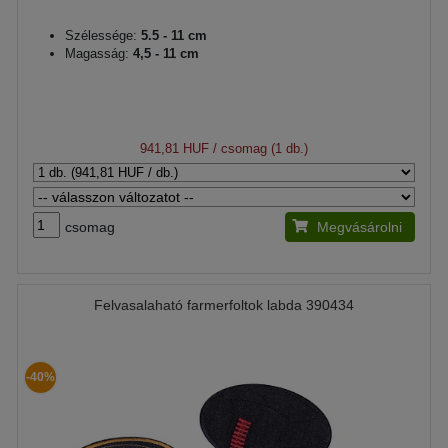
Szélessége:
5.5 - 11 cm
Magasság:
4,5 - 11 cm
941,81 HUF
/ csomag (1 db.)
csomag
Megvásárolni
Felvasalaható farmerfoltok labda 390434
-40%