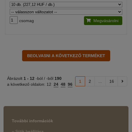
csomag
Megvásárolni
Ábrázolt
1 -
12
-ból / -ből
190
1
2
...
16
a következő oldalon:
12
24
48
96
További információk
» Sütik beállítása