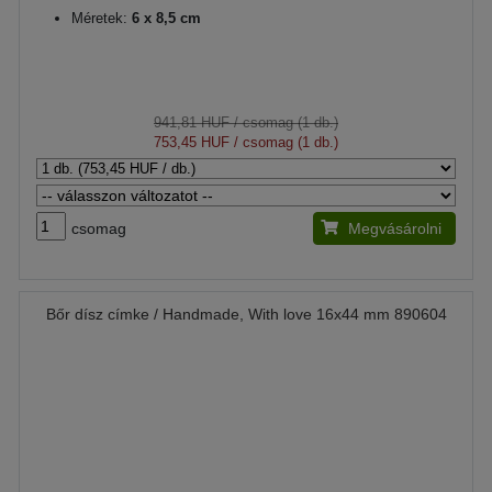
Méretek:
6 x 8,5 cm
941,81 HUF
/ csomag (1 db.)
753,45 HUF
/ csomag (1 db.)
csomag
Megvásárolni
Bőr dísz címke / Handmade, With love 16x44 mm 890604