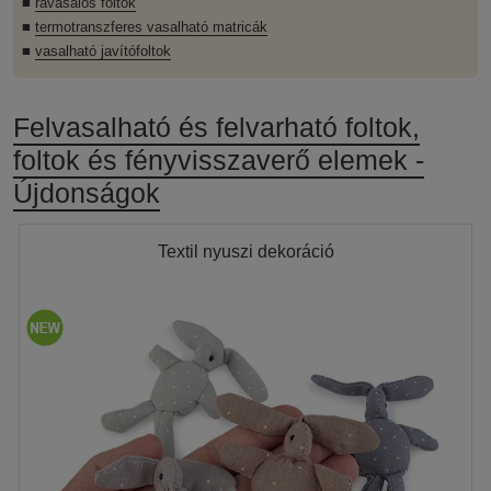
■
rávasalós foltok
■
termotranszferes vasalható matricák
■
vasalható javítófoltok
Felvasalható és felvarható foltok,
foltok és fényvisszaverő elemek -
Újdonságok
Textil nyuszi dekoráció