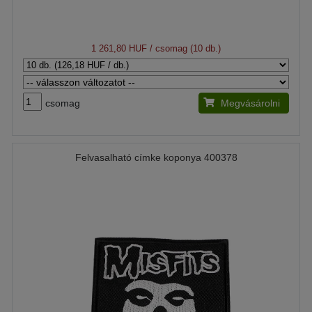
1 261,80 HUF
/ csomag (10 db.)
csomag
Megvásárolni
Felvasalható címke koponya 400378