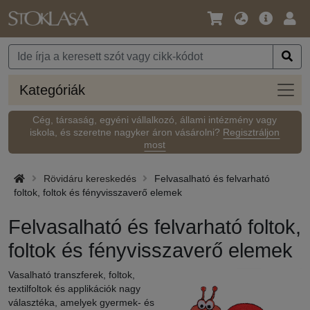
Nyelv
Fő
Beje
/
ajánlat
Pénznem
Kateg
Kategóriák
Cég, társaság, egyéni vállalkozó, állami intézmény vagy
iskola, és szeretne nagyker áron vásárolni?
Regisztráljon
most
Rövidáru kereskedés
Felvasalható és felvarható
foltok, foltok és fényvisszaverő elemek
Felvasalható és felvarható foltok,
foltok és fényvisszaverő elemek
Vasalható transzferek, foltok,
textilfoltok és applikációk nagy
választéka, amelyek gyermek- és