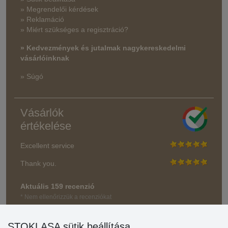
» Megrendelői kérdések
» Reklamáció
» Miért szükséges a regisztráció?
» Kedvezmények és jutalmak nagykereskedelmi
vásárlóinknak
» Súgó
Vásárlók
értékelése
Excellent service
Thank you.
Aktuális 159 recenzió
* Nem ellenőrizzük a recenziókat
STOKLASA sütik beállítása