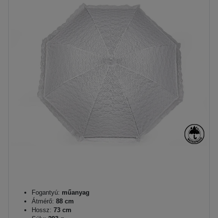
Fogantyú:
műanyag
Átmérő:
88 cm
Hossz:
73 cm