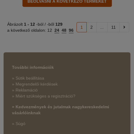
Ábrázolt
1 -
12
-ból / -ből
129
1
2
...
11
a következő oldalon:
12
24
48
96
További információk
» Sütik beállítása
» Megrendelői kérdések
» Reklamáció
» Miért szükséges a regisztráció?
» Kedvezmények és jutalmak nagykereskedelmi
vásárlóinknak
» Súgó