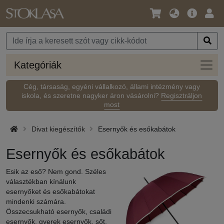
Nyelv
Fő
Beje
/
ajánlat
Pénznem
Kateg
Kategóriák
Cég, társaság, egyéni vállalkozó, állami intézmény vagy
iskola, és szeretne nagyker áron vásárolni?
Regisztráljon
most
Divat kiegészítők
Esernyők és esőkabátok
Esernyők és esőkabátok
Esik az eső? Nem gond. Széles
választékban kínálunk
esernyőket és esőkabátokat
mindenki számára.
Összecsukható esernyők, családi
esernyők, gyerek esernyők, sőt,