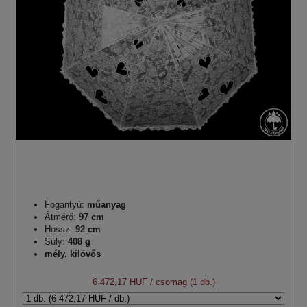
Fogantyú:
műanyag
Átmérő:
97 cm
Hossz:
92 cm
Súly:
408 g
mély, kilövős
6 472,17 HUF
/ csomag (1 db.)