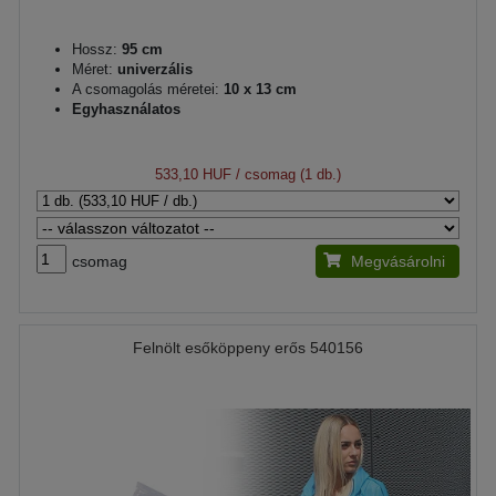
Hossz:
95 cm
Méret:
univerzális
A csomagolás méretei:
10 x 13 cm
Egyhasználatos
533,10 HUF
/ csomag (1 db.)
csomag
Megvásárolni
Felnölt esőköppeny erős 540156