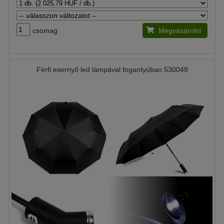
csomag
Megvásárolni
Férfi esernyő led lámpával fogantyúban 530048