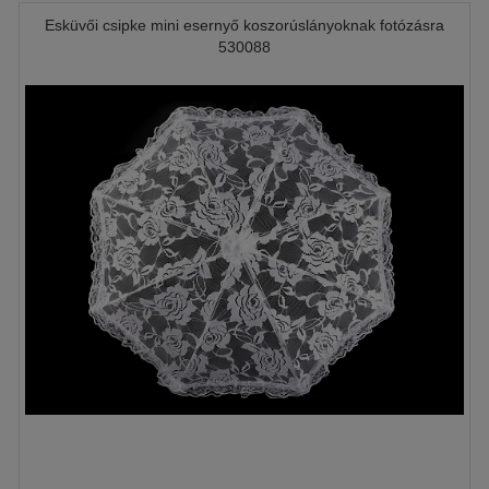
Esküvői csipke mini esernyő koszorúslányoknak fotózásra
530088