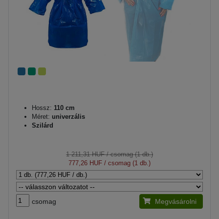
Hossz:
110 cm
Méret:
univerzális
Szilárd
1 211,31 HUF
/ csomag (1 db.)
777,26 HUF
/ csomag (1 db.)
csomag
Megvásárolni