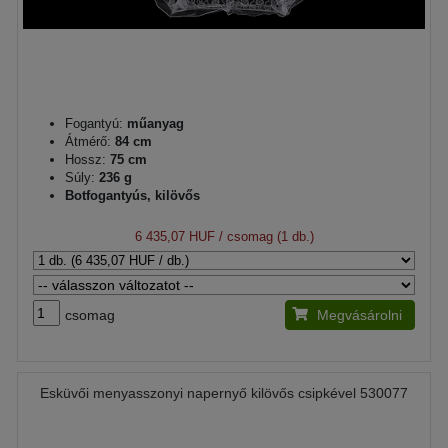
Fogantyú:
műanyag
Átmérő:
84 cm
Hossz:
75 cm
Súly:
236 g
Botfogantyús, kilövős
6 435,07 HUF
/ csomag (1 db.)
csomag
Megvásárolni
Esküvői menyasszonyi napernyő kilövős csipkével 530077