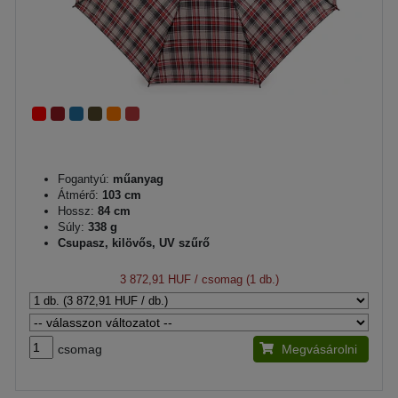
Fogantyú:
műanyag
Átmérő:
103 cm
Hossz:
84 cm
Súly:
338 g
Csupasz, kilövős, UV szűrő
3 872,91 HUF
/ csomag (1 db.)
csomag
Megvásárolni