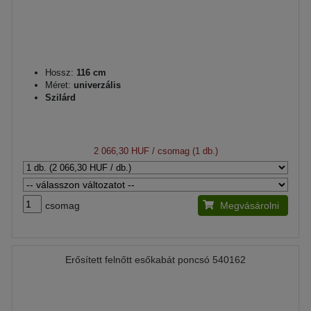
Hossz:
116 cm
Méret:
univerzális
Szilárd
2 066,30 HUF
/ csomag (1 db.)
csomag
Megvásárolni
Erősített felnőtt esőkabát poncsó 540162