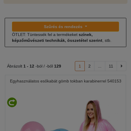
Szűrés és rendezés
ÖTLET: Tüntessék fel a termékeket
színek,
képzőművészeti technikák, összetétel szerint
, stb.
Ábrázolt
1 -
12
-ból / -ből
129
1
2
...
11
Egyhasználatos esőkabát gömb tokban karabinerrel 540153