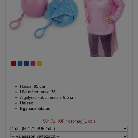
Hossz:
95 cm
UNI méret:
max. 38
A golyócskák átmérője:
6,5 cm
Unisex
Egyhasználatos
504,71 HUF
/ csomag (1 db.)