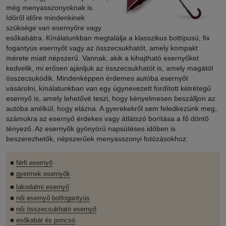
még menyasszonyoknak is.
Időről időre mindenkinek
szüksége van esernyőre vagy
esőkabátra. Kínálatunkban megtalálja a klasszikus bottípusú, fix
fogantyús esernyőt vagy az összecsukhatót, amely kompakt
mérete miatt népszerű. Vannak, akik a kihajtható esernyőket
kedvelik, mi erősen ajánljuk az összecsukhatót is, amely magától
összecsukódik. Mindenképpen érdemes autóba esernyőt
vásárolni, kínálatunkban van egy úgynevezett fordított kétrétegű
esernyő is, amely lehetővé teszi, hogy kényelmesen beszálljon az
autóba anélkül, hogy elázna. A gyerekekről sem feledkezünk meg,
számukra az esernyő érdekes vagy átlátszó borítása a fő döntő
tényező. Az esernyők gyönyörű napsütéses időben is
beszerezhetők, népszerűek menyasszonyi fotózásokhoz.
■
férfi esernyő
■
gyermek esernyők
■
lakodalmi esernyő
■
női esernyő botfogantyús
■
női összecsukható esernyő
■
esőkabát és poncsó