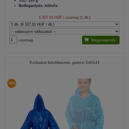
Súly:
293 g
Botfogantyús, kilövős
6 107,01 HUF
/ csomag (1 db.)
csomag
Megvásárolni
Esőkabát felnőtteknek, pelerin 540141
-36%