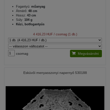
Fogantyú:
műanyag
Átmérő:
48 cm
Hossz:
43 cm
Súly:
104 g
Kézi, botfogantyús
4 416,23 HUF
/ csomag (1 db.)
csomag
Megvásárolni
Esküvői menyasszonyi napernyő 530188