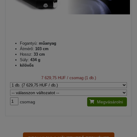
Fogantyú:
műanyag
Átmérő:
103 cm
Hossz:
33 cm
Súly:
434 g
kilövős
7 629,75 HUF
/ csomag (1 db.)
csomag
Megvásárolni