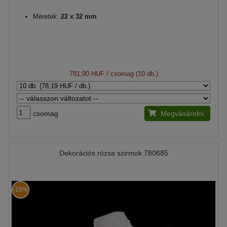
Méretek:
22 x 32 mm
781,90 HUF
/ csomag (10 db.)
csomag
Megvásárolni
Dekorációs rózsa szirmok 780685
-15%