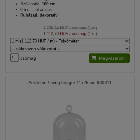
Szélesség:
160 cm
0.5 m - tól áruljuk.
Ruházati, dekoratív
1 236,34 HUF
/ csomag (1 m)
1 112,70 HUF
/ csomag (1 m)
csomag
Megvásárolni
Aerárium / üveg henger 11x25 cm 930811