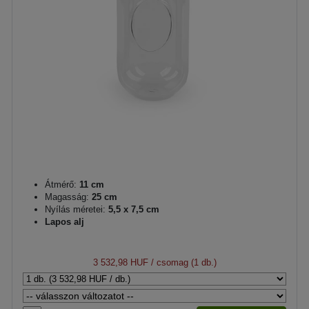
Átmérő:
11 cm
Magasság:
25 cm
Nyílás méretei:
5,5 x 7,5 cm
Lapos alj
3 532,98 HUF
/ csomag (1 db.)