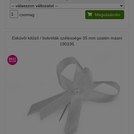
csomag
Megvásárolni
Esküvői kitűző / bokréták szélessége 35 mm szatén masni
190195