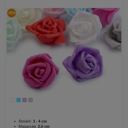
-35%
Átmérő:
3 - 4 cm
Magasság:
2,6 cm