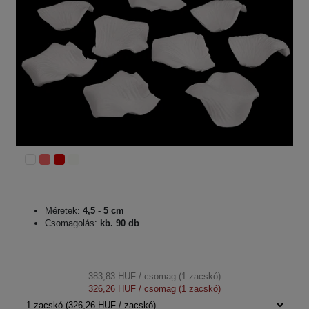
Méretek:
4,5 - 5 cm
Csomagolás:
kb. 90 db
383,83 HUF
/ csomag (1 zacskó)
326,26 HUF
/ csomag (1 zacskó)