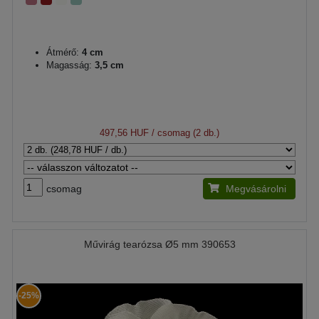
Átmérő:
4 cm
Magasság:
3,5 cm
497,56 HUF
/ csomag (2 db.)
csomag
Megvásárolni
Művirág tearózsa Ø5 mm 390653
-25%