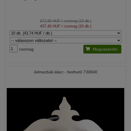
672,90 HUF
/ csomag (10 db.)
437,40 HUF
/ csomag (10 db.)
csomag
Megvásárolni
Jelmezbáli álarc - festhető 730840