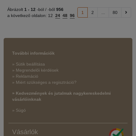
Ábrázolt
1 -
12
-ból / -ből
956
1
2
...
80
a következő oldalon:
12
24
48
96
További információk
» Sütik beállítása
» Megrendelői kérdések
» Reklamáció
» Miért szükséges a regisztráció?
» Kedvezmények és jutalmak nagykereskedelmi
vásárlóinknak
» Súgó
Vásárlók