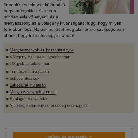
ünneplik, és tele van különböző
hagyományokkal. Azonban
minden esküvő egyedi, és a
menyasszony és a vőlegény kívánságaitól függ, hogy milyen
formában lesz. Nálunk mindent megtalál, amire szüksége van
ahhoz, hogy tökéletes legyen a nap!
■
Menyasszonyok és koszorúslányok
■
Vőlegény és urak a lakodalomban
■
Hölgyek lakodalomban
■
Természeti lakodalom
■
esküvői díszítők
■
Lakodalmi mulatság
■
Menyasszonynak varrunk
■
Szalagok és bokréták
■
Ajándék, sütemény és édesség csomagolás
Szűrés és rendezés