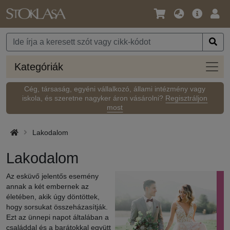
Nyelv
Fő
Beje
/
ajánlat
Pénznem
Kateg
Kategóriák
Cég, társaság, egyéni vállalkozó, állami intézmény vagy
iskola, és szeretne nagyker áron vásárolni?
Regisztráljon
most
Lakodalom
Lakodalom
Az esküvő jelentős esemény
annak a két embernek az
életében, akik úgy döntöttek,
hogy sorsukat összeházasítják.
Ezt az ünnepi napot általában a
családdal és a barátokkal együtt