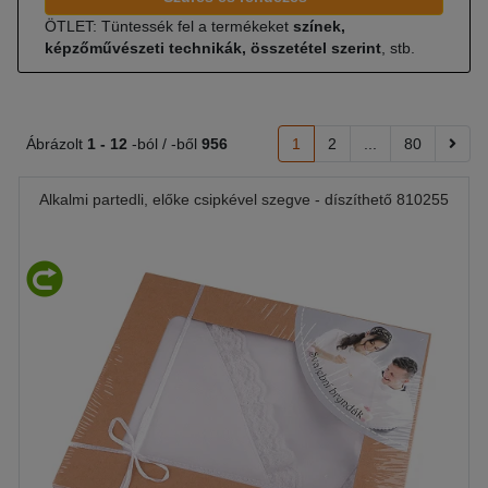
ÖTLET: Tüntessék fel a termékeket
színek,
képzőművészeti technikák, összetétel szerint
, stb.
Ábrázolt
1 -
12
-ból / -ből
956
1
2
...
80
Alkalmi partedli, előke csipkével szegve - díszíthető 810255