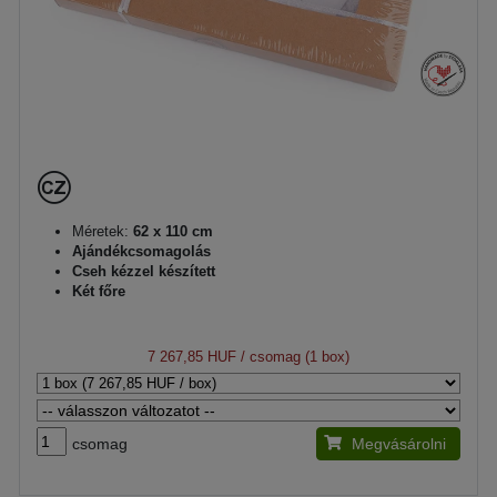
Méretek:
62 x 110 cm
Ajándékcsomagolás
Cseh kézzel készített
Két főre
7 267,85 HUF
/ csomag (1 box)
csomag
Megvásárolni