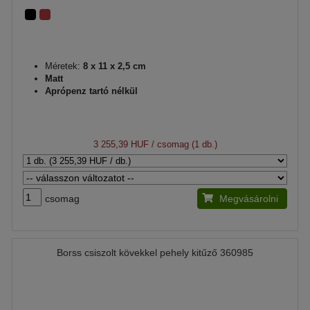
Méretek:
8 x 11 x 2,5 cm
Matt
Aprópenz tartó nélkül
3 255,39 HUF
/ csomag (1 db.)
csomag
Megvásárolni
Borss csiszolt kövekkel pehely kitűző 360985