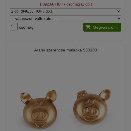
1 892,66 HUF
/ csomag (2 db.)
csomag
Megvásárolni
Arany szerencse malacka 930180