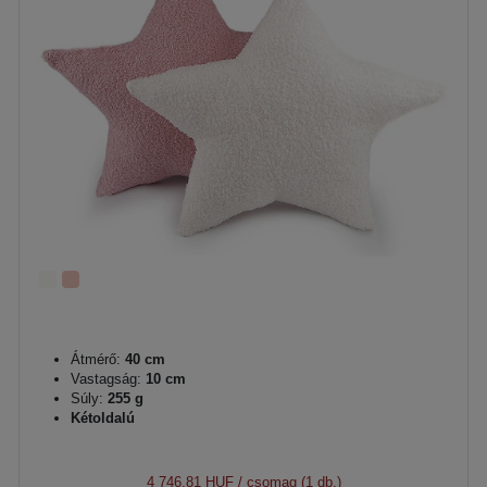
Átmérő:
40 cm
Vastagság:
10 cm
Súly:
255 g
Kétoldalú
4 746,81 HUF
/ csomag (1 db.)