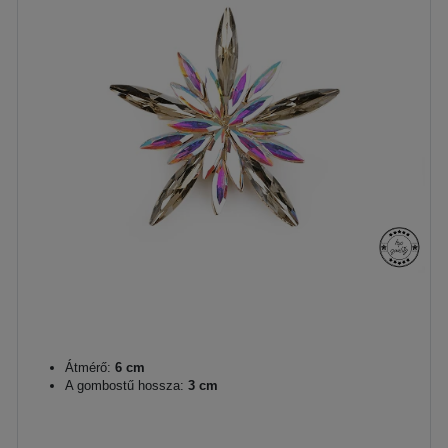
Átmérő:
6 cm
A gombostű hossza:
3 cm