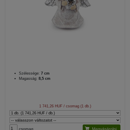
Szélessége:
7 cm
Magasság:
8,5 cm
1 741,26 HUF
/ csomag (1 db.)
csomag
Megvásárolni