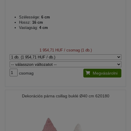
Szélessége:
6 cm
Hossz:
16 cm
Vastagság:
4 cm
1 954,71 HUF
/ csomag (1 db.)
csomag
Megvásárolni
Dekorációs párna csillag buklé Ø40 cm 620180