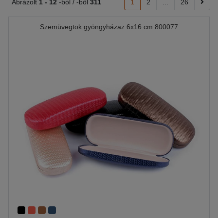
Ábrázolt
1 -
12
-ból / -ből
311
1
2
...
26
Szemüvegtok gyöngyházaz 6x16 cm 800077