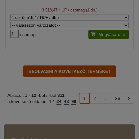
3 518,47 HUF
/ csomag (1 db.)
csomag
Megvásárolni
Ábrázolt
1 -
12
-ból / -ből
311
1
2
...
26
a következő oldalon:
12
24
48
96