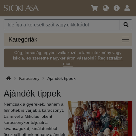
Nyelv
Fő
Beje
/
ajánlat
Pénznem
Kateg
Kategóriák
Cég, társaság, egyéni vállalkozó, állami intézmény vagy
iskola, és szeretne nagyker áron vásárolni?
Regisztráljon
most
Karácsony
Ajándék tippek
Ajándék tippek
Nemcsak a gyerekek, hanem a
felnőttek is várják a karácsonyt.
És mivel a Mikulás főként
karácsonykor teljesíti a
kívánságokat, kínálatunkból
összeállítottunk néhány ajándék