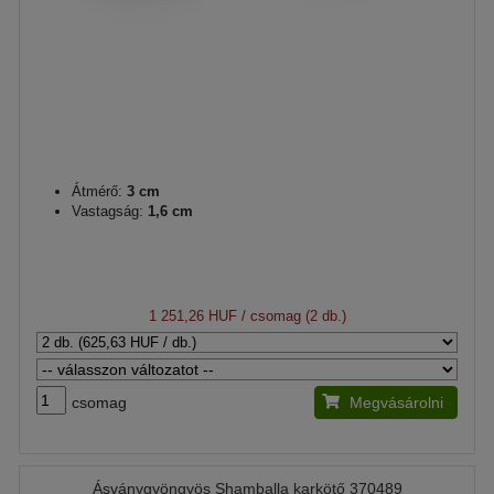
Átmérő:
3 cm
Vastagság:
1,6 cm
1 251,26 HUF
/ csomag (2 db.)
csomag
Megvásárolni
Ásványgyöngyös Shamballa karkötő 370489