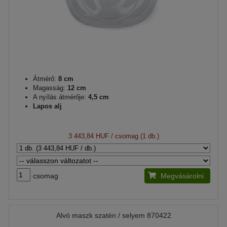
Átmérő:
8 cm
Magasság:
12 cm
A nyílás átmérője:
4,5 cm
Lapos alj
3 443,84 HUF
/ csomag (1 db.)
csomag
Megvásárolni
Alvó maszk szatén / selyem 870422