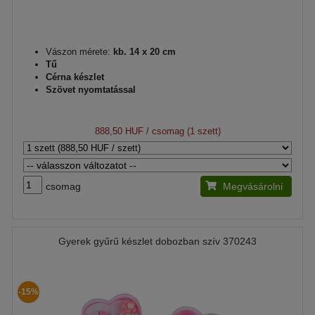
Vászon mérete:
kb. 14 x 20 cm
Tű
Cérna készlet
Szövet nyomtatással
888,50 HUF
/ csomag (1 szett)
csomag
Megvásárolni
Gyerek gyűrű készlet dobozban szív 370243
-15%