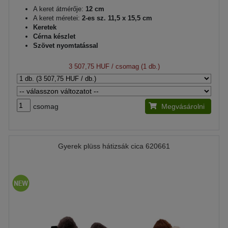
A keret átmérője:
12 cm
A keret méretei:
2-es sz. 11,5 x 15,5 cm
Keretek
Cérna készlet
Szövet nyomtatással
3 507,75 HUF
/ csomag (1 db.)
csomag
Megvásárolni
Gyerek plüss hátizsák cica 620661