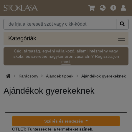
Nyelv
Fő
Beje
/
ajánlat
Pénznem
Kateg
Kategóriák
Cég, társaság, egyéni vállalkozó, állami intézmény vagy
iskola, és szeretne nagyker áron vásárolni?
Regisztráljon
most
Karácsony
Ajándék tippek
Ajándékok gyerekeknek
Ajándékok gyerekeknek
Szűrés és rendezés
ÖTLET: Tüntessék fel a termékeket
színek,