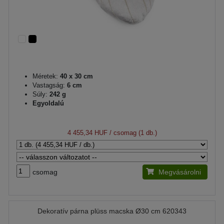
Méretek:
40 x 30 cm
Vastagság:
6 cm
Súly:
242 g
Egyoldalú
4 455,34 HUF
/ csomag (1 db.)
csomag
Megvásárolni
Dekoratív párna plüss macska Ø30 cm 620343