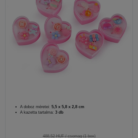
A doboz méretei:
5,5 x 5,8 x 2,8 cm
A kazetta tartalma:
3 db
488,52 HUF
/ csomag (1 box)