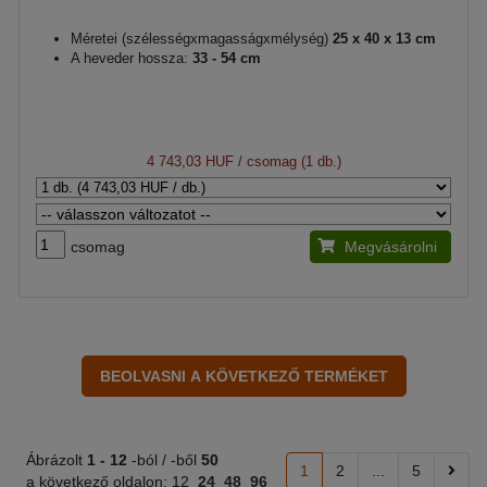
Méretei (szélességxmagasságxmélység)
25 x 40 x 13 cm
A heveder hossza:
33 - 54 cm
4 743,03 HUF
/ csomag (1 db.)
csomag
Megvásárolni
Ábrázolt
1 -
12
-ból / -ből
50
1
2
...
5
a következő oldalon:
12
24
48
96