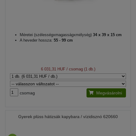
Méretei (szélességxmagasságxmélység)
34 x 39 x 15 cm
A heveder hossza:
55 - 99 cm
6 031,31 HUF
/ csomag (1 db.)
csomag
Megvásárolni
Gyerek plüss hátizsák kapybara / vízidisznó 620660