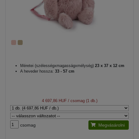
Méretei (szélességxmagasságxmélység)
23 x 37 x 12 cm
A heveder hossza:
33 - 57 cm
4 697,86 HUF
/ csomag (1 db.)
csomag
Megvásárolni