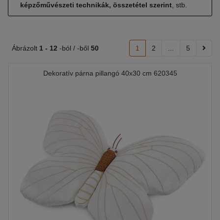
képzőművészeti technikák, összetétel szerint
, stb.
Ábrázolt
1 -
12
-ból / -ből
50
1
2
...
5
Dekoratív párna pillangó 40x30 cm 620345