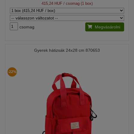
415,24 HUF
/ csomag (1 box)
csomag
Megvásárolni
Gyerek hátizsák 24x28 cm 870653
-22%