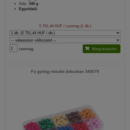
Súly:
340 g
Egyoldalú
5 751,44 HUF
/ csomag (1 db.)
csomag
Megvásárolni
Fa gyöngy készlet dobozban 340679