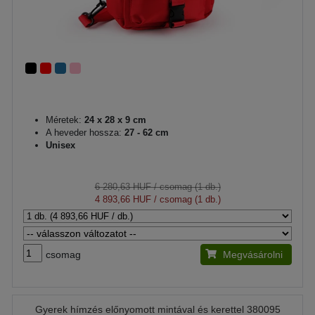
Méretek:
24 x 28 x 9 cm
A heveder hossza:
27 - 62 cm
Unisex
6 280,63 HUF
/ csomag (1 db.)
4 893,66 HUF
/ csomag (1 db.)
csomag
Megvásárolni
Gyerek hímzés előnyomott mintával és kerettel 380095