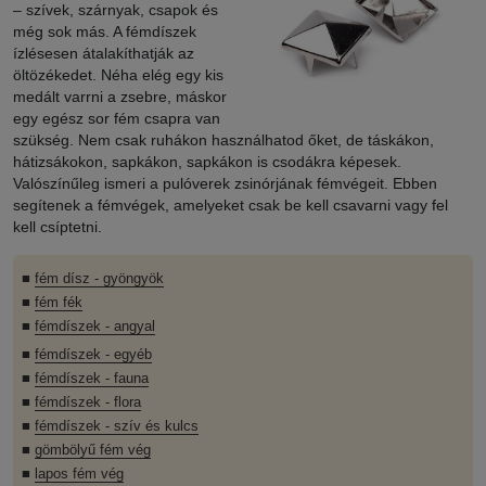
– szívek, szárnyak, csapok és
még sok más. A fémdíszek
ízlésesen átalakíthatják az
öltözékedet. Néha elég egy kis
medált varrni a zsebre, máskor
egy egész sor fém csapra van
szükség. Nem csak ruhákon használhatod őket, de táskákon,
hátizsákokon, sapkákon, sapkákon is csodákra képesek.
Valószínűleg ismeri a pulóverek zsinórjának fémvégeit. Ebben
segítenek a fémvégek, amelyeket csak be kell csavarni vagy fel
kell csíptetni.
■
fém dísz - gyöngyök
■
fém fék
■
fémdíszek - angyal
■
fémdíszek - egyéb
■
fémdíszek - fauna
■
fémdíszek - flora
■
fémdíszek - szív és kulcs
■
gömbölyű fém vég
■
lapos fém vég