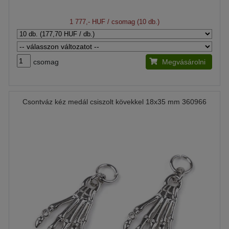
1 777,- HUF
/ csomag (10 db.)
csomag
Megvásárolni
Csontváz kéz medál csiszolt kövekkel 18x35 mm 360966