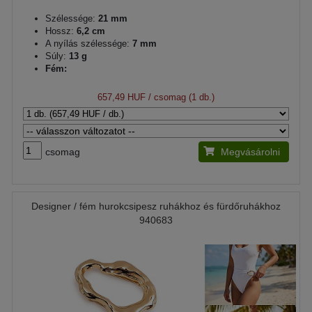
Szélessége:
21 mm
Hossz:
6,2 cm
A nyílás szélessége:
7 mm
Súly:
13 g
Fém:
657,49 HUF
/ csomag (1 db.)
csomag
Megvásárolni
Designer / fém hurokcsipesz ruhákhoz és fürdőruhákhoz
940683