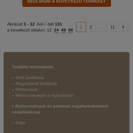
Ábrázolt
1 -
12
-ból / -ből
131
1
2
...
11
a következő oldalon:
12
24
48
96
További információk
» Sütik beállítása
» Megrendelői kérdések
» Reklamáció
» Miért szükséges a regisztráció?
» Kedvezmények és jutalmak nagykereskedelmi
vásárlóinknak
» Súgó