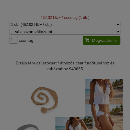
462,02 HUF
/ csomag (1 db.)
csomag
Megvásárolni
Dizájn fém csúszócsat / áthúzós csat fürdőruhához és
ruházathoz 940685