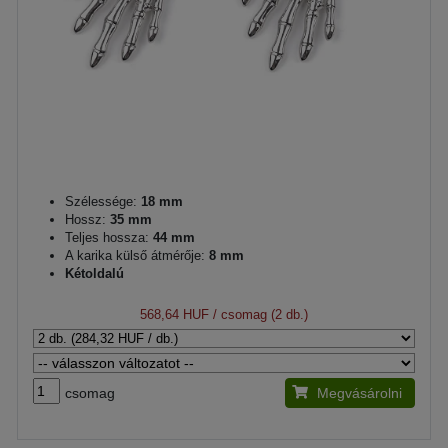
Szélessége:
18 mm
Hossz:
35 mm
Teljes hossza:
44 mm
A karika külső átmérője:
8 mm
Kétoldalú
568,64 HUF
/ csomag (2 db.)
csomag
Megvásárolni