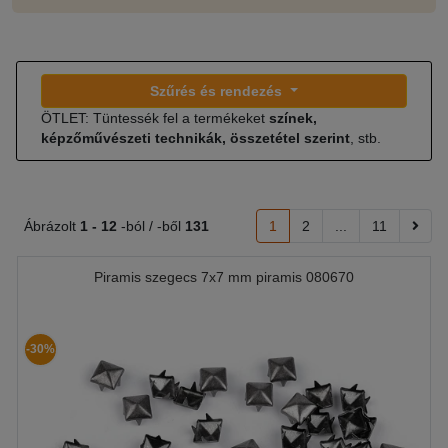
Szűrés és rendezés
ÖTLET: Tüntessék fel a termékeket
színek,
képzőművészeti technikák, összetétel szerint
, stb.
Ábrázolt
1 -
12
-ból / -ből
131
1
2
...
11
Piramis szegecs 7x7 mm piramis 080670
-30%