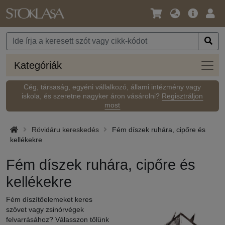
Nyelv
Fő
Beje
/
ajánlat
Pénznem
Kateg
Kategóriák
Cég, társaság, egyéni vállalkozó, állami intézmény vagy
iskola, és szeretne nagyker áron vásárolni?
Regisztráljon
most
Rövidáru kereskedés
Fém díszek ruhára, cipőre és
kellékekre
Fém díszek ruhára, cipőre és
kellékekre
Fém díszítőelemeket keres
szövet vagy zsinórvégek
felvarrásához? Válasszon tőlünk