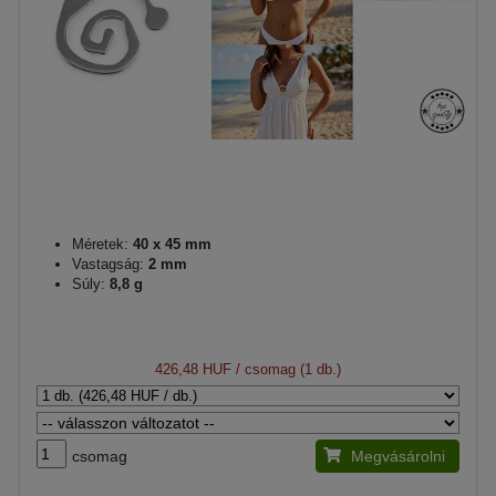
Méretek:
40 x 45 mm
Vastagság:
2 mm
Súly:
8,8 g
426,48 HUF
/ csomag (1 db.)
csomag
Megvásárolni