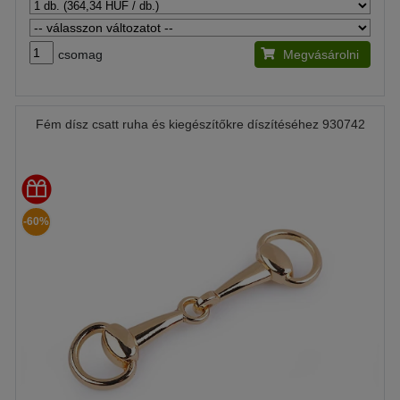
csomag
Megvásárolni
Fém dísz csatt ruha és kiegészítőkre díszítéséhez 930742
-60%