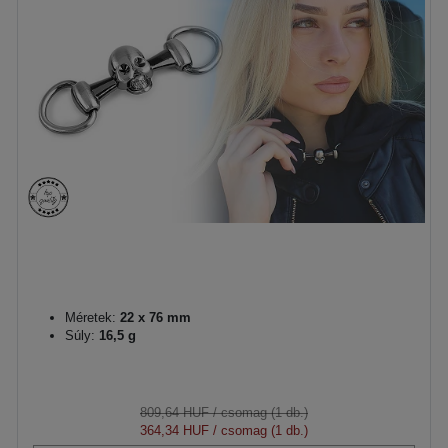
Méretek:
22 x 76 mm
Súly:
16,5 g
809,64 HUF
/ csomag (1 db.)
364,34 HUF
/ csomag (1 db.)