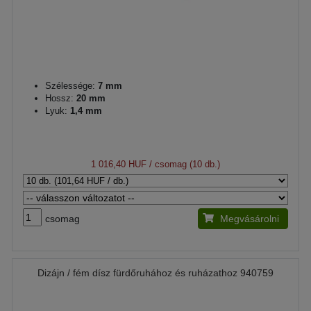
Szélessége:
7 mm
Hossz:
20 mm
Lyuk:
1,4 mm
1 016,40 HUF
/ csomag (10 db.)
csomag
Megvásárolni
Dizájn / fém dísz fürdőruhához és ruházathoz 940759