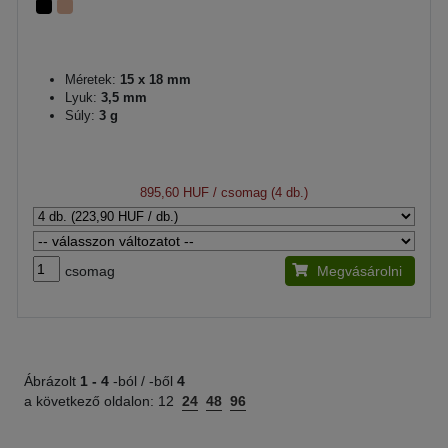
Méretek:
15 x 18 mm
Lyuk:
3,5 mm
Súly:
3 g
895,60 HUF
/ csomag (4 db.)
csomag
Megvásárolni
Ábrázolt
1 -
4
-ból / -ből
4
a következő oldalon:
12
24
48
96