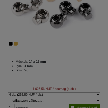
Méretek:
14 x 18 mm
Lyuk:
4 mm
Súly:
5 g
1 023,56 HUF
/ csomag (4 db.)
csomag
Megvásárolni