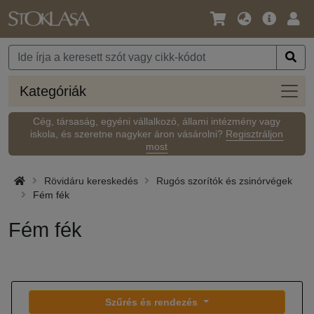
Nyelv
Fő
Beje
/
ajánlat
Pénznem
Kateg
Kategóriák
Cég, társaság, egyéni vállalkozó, állami intézmény vagy
iskola, és szeretne nagyker áron vásárolni?
Regisztráljon
most
Rövidáru kereskedés
Rugós szorítók és zsinórvégek
Fém fék
Fém fék
Szűrés és rendezés