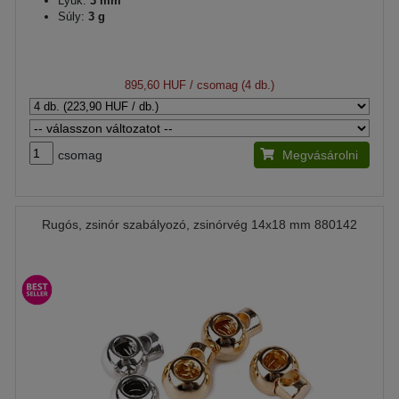
Lyuk:
3 mm
Súly:
3 g
895,60 HUF
/ csomag (4 db.)
csomag
Megvásárolni
Rugós, zsinór szabályozó, zsinórvég 14x18 mm 880142