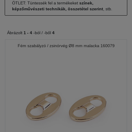
ÖTLET: Tüntessék fel a termékeket
színek,
képzőművészeti technikák, összetétel szerint
, stb.
Ábrázolt
1 -
4
-ból / -ből
4
Fém szabályzó / zsinórvég Ø8 mm malacka 160079