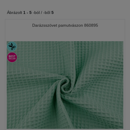
Ábrázolt
1 -
5
-ból / -ből
5
Darázsszövet pamutvászon 860895