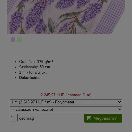
Gramázs:
175 g/m²
Szélesség:
50 cm
1 m - tól áruljuk.
Dekorációs
2 245,97 HUF
/ csomag (1 m)
csomag
Megvásárolni