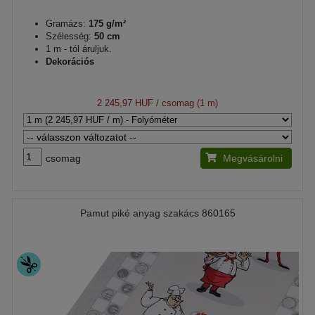
Gramázs:
175 g/m²
Szélesség:
50 cm
1 m - tól áruljuk.
Dekorációs
2 245,97 HUF
/ csomag (1 m)
csomag
Megvásárolni
Pamut piké anyag szakács 860165