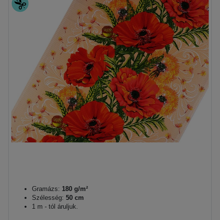
Gramázs:
180 g/m²
Szélesség:
50 cm
1 m - tól áruljuk.