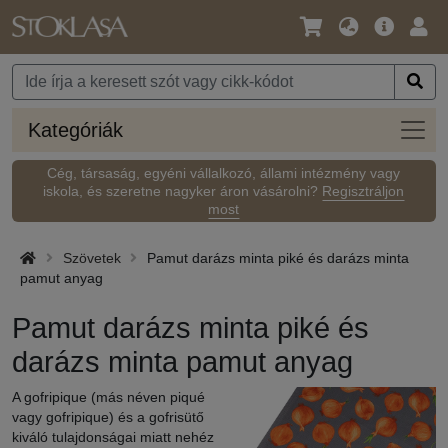
Nyelv
Fő
Beje
/
ajánlat
Pénznem
Kateg
Kategóriák
Cég, társaság, egyéni vállalkozó, állami intézmény vagy
iskola, és szeretne nagyker áron vásárolni?
Regisztráljon
most
Szövetek
Pamut darázs minta piké és darázs minta
pamut anyag
Pamut darázs minta piké és
darázs minta pamut anyag
A gofripique (más néven piqué
vagy gofripique) és a gofrisütő
kiváló tulajdonságai miatt nehéz