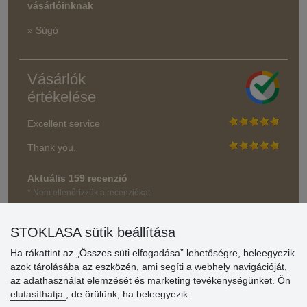
vásárlóinknak
» Súgó
Vásárlók
értékelése
Excellent service
Thank you.
Aktuális 159 recenzió
* Nem ellenőrizzük a recenziókat
STOKLASA sütik beállítása
Ha rákattint az „Összes süti elfogadása” lehetőségre, beleegyezik
azok tárolásába az eszközén, ami segíti a webhely navigációját,
az adathasználat elemzését és marketing tevékenységünket. Ön
elutasíthatja
, de örülünk, ha beleegyezik.