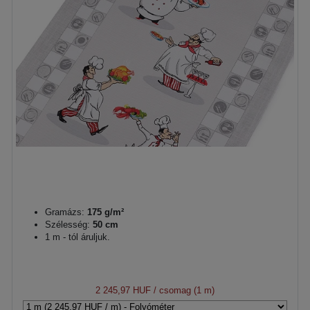
Gramázs:
175 g/m²
Szélesség:
50 cm
1 m - tól áruljuk.
2 245,97 HUF
/ csomag (1 m)