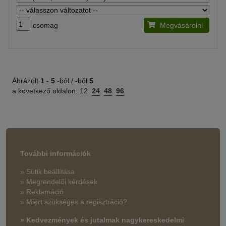
csomag
Megvásárolni
Ábrázolt
1 -
5
-ból / -ből
5
a következő oldalon:
12
24
48
96
További információk
» Sütik beállítása
» Megrendelői kérdések
» Reklamáció
» Miért szükséges a regisztráció?
» Kedvezmények és jutalmak nagykereskedelmi