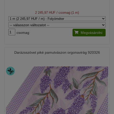
2 245,97 HUF
/ csomag (1 m)
csomag
Megvásárolni
Darázsszövet piké pamutvászon orgonavirág 920326