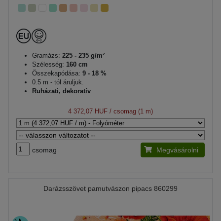
Gramázs:
225 - 235 g/m²
Szélesség:
160 cm
Összekapódása:
9 - 18 %
0.5 m - tól áruljuk.
Ruházati, dekoratív
4 372,07 HUF
/ csomag (1 m)
csomag
Megvásárolni
Darázsszövet pamutvászon pipacs 860299