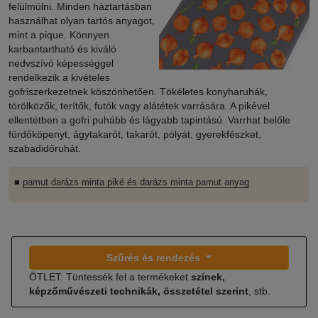
felülmúlni. Minden háztartásban
használhat olyan tartós anyagot,
mint a pique. Könnyen
karbantartható és kiváló
nedvszívó képességgel
rendelkezik a kivételes
gofriszerkezetnek köszönhetően. Tökéletes konyharuhák,
törölközők, terítők, futók vagy alátétek varrására. A pikével
ellentétben a gofri puhább és lágyabb tapintású. Varrhat belőle
fürdőköpenyt, ágytakarót, takarót, pólyát, gyerekfészket,
szabadidőruhát.
■
pamut darázs minta piké és darázs minta pamut anyag
Szűrés és rendezés
ÖTLET: Tüntessék fel a termékeket
színek,
képzőművészeti technikák, összetétel szerint
, stb.