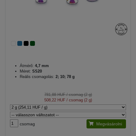
Átmérő:
4,7 mm
Méret:
SS20
Reális csomagolás:
2; 10; 78 g
781,88 HUF
/ csomag (2 g)
508,22 HUF
/ csomag (2 g)
csomag
Megvásárolni