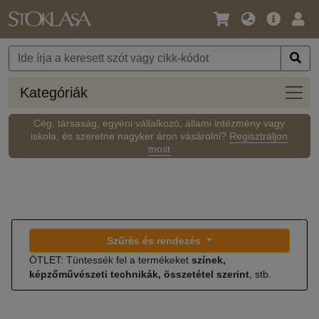
Nyelv
Fő
Beje
/
ajánlat
Pénznem
Kateg
Kategóriák
Cég, társaság, egyéni vállalkozó, állami intézmény vagy
iskola, és szeretne nagyker áron vásárolni?
Regisztráljon
most
Szűrés és rendezés
ÖTLET: Tüntessék fel a termékeket
színek,
képzőművészeti technikák, összetétel szerint
, stb.