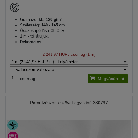
Gramázs:
kb. 120 g/m²
Szélesség:
140 - 145 cm
Összekapódása:
3 - 5 %
1 m - tól áruljuk.
Dekorációs
2 241,97 HUF
/ csomag (1 m)
csomag
Megvásárolni
Pamutvászon / szövet egyszínű 380797