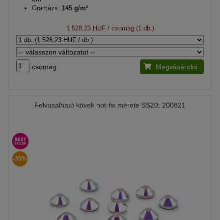
Gramázs:
145 g/m²
1 528,23 HUF
/ csomag (1 db.)
csomag
Megvásárolni
Felvasalható kövek hot-fix mérete SS20; 200821
-35%