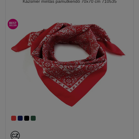
Kázsmér mintás pamutkendő 70x70 cm 710535