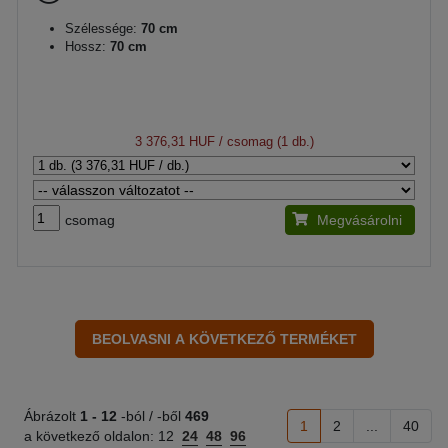
Szélessége:
70 cm
Hossz:
70 cm
3 376,31 HUF
/ csomag (1 db.)
csomag
Megvásárolni
Ábrázolt
1 -
12
-ból / -ből
469
1
2
...
40
a következő oldalon:
12
24
48
96