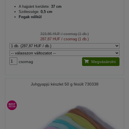
A hajpánt kerülete:
37 cm
Szélessége:
0,5 cm
Fogak nélkül
319,86 HUF
/ csomag (1 db.)
287,87 HUF
/ csomag (1 db.)
csomag
Megvásárolni
Juhgyapjú készlet 50 g fésült 730338