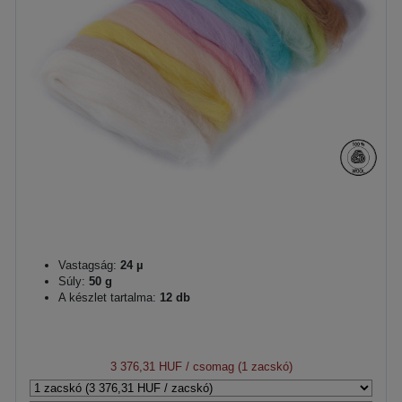
Vastagság:
24 µ
Súly:
50 g
A készlet tartalma:
12 db
3 376,31 HUF
/ csomag (1 zacskó)