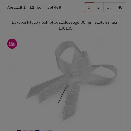
Ábrázolt
1 -
12
-ból / -ből
469
1
2
...
40
Esküvői kitűző / bokréták szélessége 35 mm szatén masni
190195