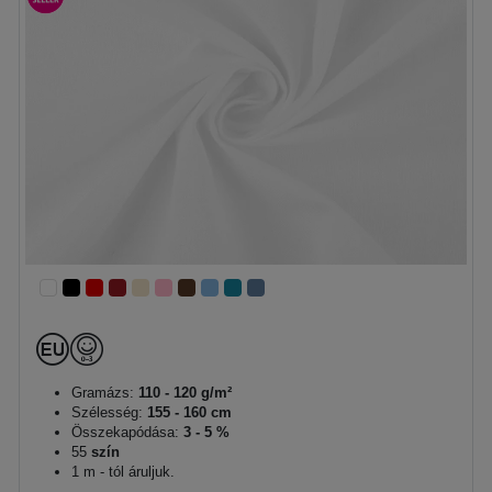
Gramázs:
110 - 120 g/m²
Szélesség:
155 - 160 cm
Összekapódása:
3 - 5 %
55
szín
1 m - tól áruljuk.