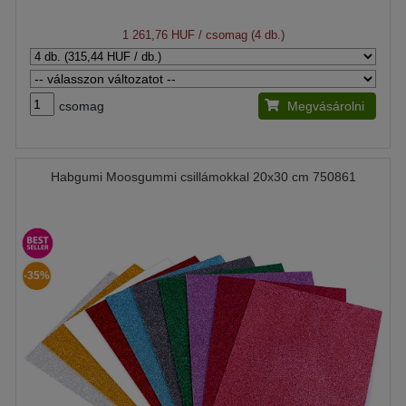
1 261,76 HUF
/ csomag (4 db.)
csomag
Megvásárolni
Habgumi Moosgummi csillámokkal 20x30 cm 750861
-35%