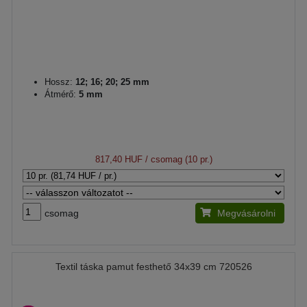
Hossz:
12; 16; 20; 25 mm
Átmérő:
5 mm
817,40 HUF
/ csomag (10 pr.)
csomag
Megvásárolni
Textil táska pamut festhető 34x39 cm 720526