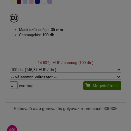
Masli szélessége:
35 mm
Csomagolás:
100 db
14 637,- HUF
/ csomag (100 db.)
csomag
Megvásárolni
Fülbevaló alap gumival és golyóvak rnemesacél 330606