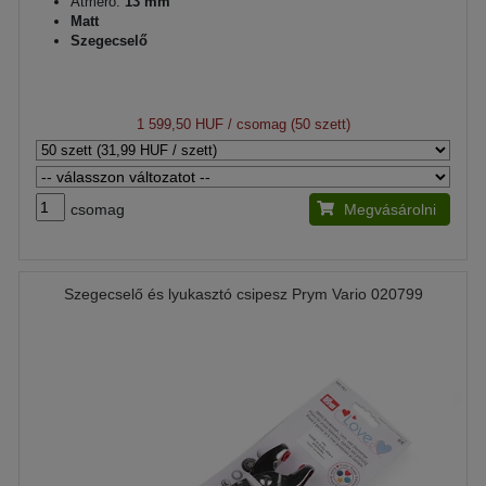
Átmérő:
13 mm
Matt
Szegecselő
1 599,50 HUF
/ csomag (50 szett)
csomag
Megvásárolni
Szegecselő és lyukasztó csipesz Prym Vario 020799