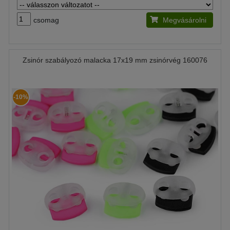
csomag
Megvásárolni
Zsinór szabályozó malacka 17x19 mm zsinórvég 160076
-10%