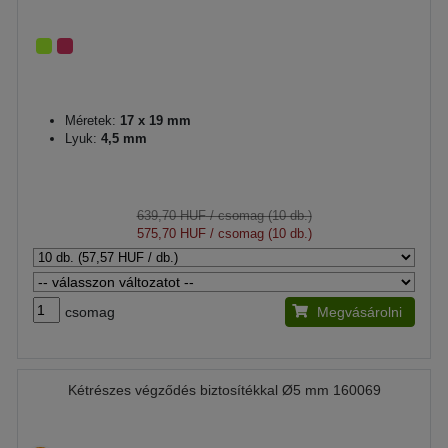
Méretek:
17 x 19 mm
Lyuk:
4,5 mm
639,70 HUF
/ csomag (10 db.)
575,70 HUF
/ csomag (10 db.)
csomag
Megvásárolni
Kétrészes végződés biztosítékkal Ø5 mm 160069