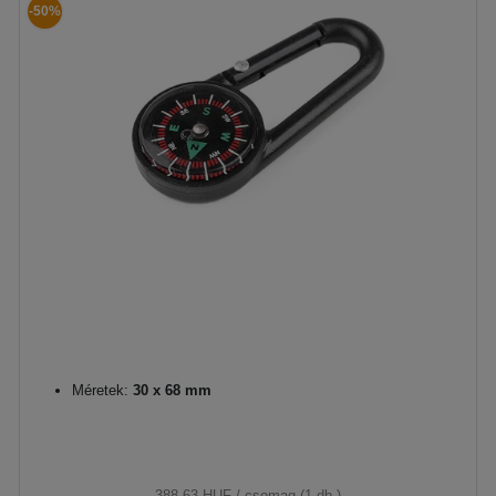
-50%
Méretek:
30 x 68 mm
388,63 HUF
/ csomag (1 db.)