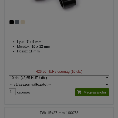
Lyuk:
7 x 9 mm
Méretek:
10 x 12 mm
Hossz:
11 mm
426,50 HUF
/ csomag (10 db.)
csomag
Megvásárolni
Fék 15x27 mm 160078