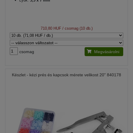
Lyuk:
5,5 x 7 mm
710,80 HUF
/ csomag (10 db.)
csomag
Megvásárolni
Készlet - kézi prés és kapcsok mérete velikost 20" 840178