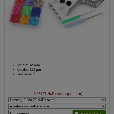
Átmérő:
12 mm
Készlet:
150 pár
Szegecselő
10 284,76 HUF
/ csomag (1 szett)
csomag
Megvásárolni