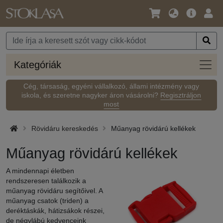
Nyelv
Fő
Beje
/
ajánlat
Pénznem
Kateg
Kategóriák
Cég, társaság, egyéni vállalkozó, állami intézmény vagy
iskola, és szeretne nagyker áron vásárolni?
Regisztráljon
most
Rövidáru kereskedés
Műanyag rövidárú kellékek
Műanyag rövidárú kellékek
A mindennapi életben
rendszeresen találkozik a
műanyag rövidáru segítőivel. A
műanyag csatok (triden) a
deréktáskák, hátizsákok részei,
de négylábú kedvenceink