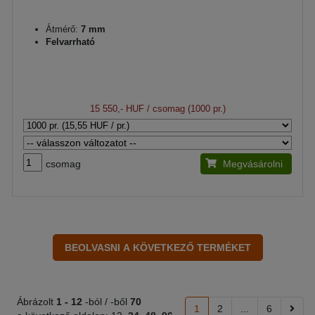
Átmérő:
7 mm
Felvarrható
15 550,- HUF
/ csomag (1000 pr.)
csomag
Megvásárolni
Ábrázolt
1 -
12
-ból / -ből
70
1
2
...
6