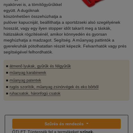
nyakörvei is, a tömítőgyűrűkkel
együtt. A dugóknak
köszönhetően összehúzhatja a
pulóver kapucniját, beállíthatja a sportdzseki alsó szegélyének
hosszát, vagy egy ilyen stopper időt takarít meg a táskák,
hátizsákok rögzítésénél, amikor könnyedén és gyorsan
meghúzhatja a madzagot. Segítség. A műanyag pattintók a
gyerekruhák pótolhatatlan részét képezik. Felvarrhatók vagy prés
segítségével felhordhatók.
■
átmenő lyukak, gyűrűk és félgyűrűk
■
műanyag karabinerek
■
műanyag patentek
■
rugós szorítók, műanyag zsinórvégek és eko bőrből
■
ruhacsatok, háronfogú csatok
Szűrés és rendezés
ÖTLET: Tüntessék fel a termékeket
színek,