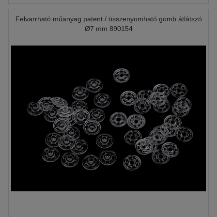
Felvarrható műanyag patent / összenyomható gomb átlátszó
Ø7 mm 890154