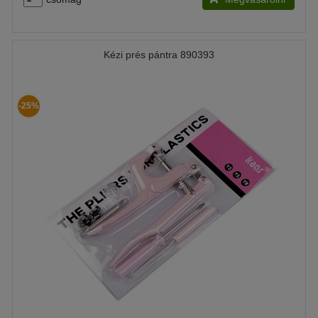
Kézi prés pántra 890393
-25%