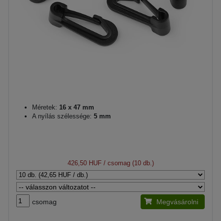
Méretek:
16 x 47 mm
A nyílás szélessége:
5 mm
426,50 HUF
/ csomag (10 db.)
csomag
Megvásárolni