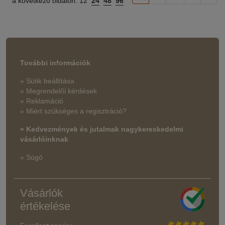
a következő oldalon:
12
24
48
96
További információk
» Sütik beállítása
» Megrendelői kérdések
» Reklamáció
» Miért szükséges a regisztráció?
» Kedvezmények és jutalmak nagykereskedelmi
vásárlóinknak
» Súgó
Vásárlók
értékelése