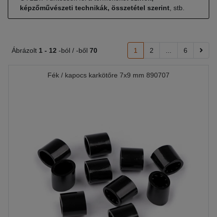
képzőművészeti technikák, összetétel szerint
, stb.
Ábrázolt
1 -
12
-ból / -ből
70
1
2
...
6
Fék / kapocs karkötőre 7x9 mm 890707