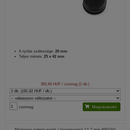
A nyílás szélessége:
20 mm
Teljes mérete:
25 x 42 mm
383,84 HUF
/ csomag (2 db.)
csomag
Megvásárolni
Műanyag patent gomb / összenyomó 12,7 mm 890160