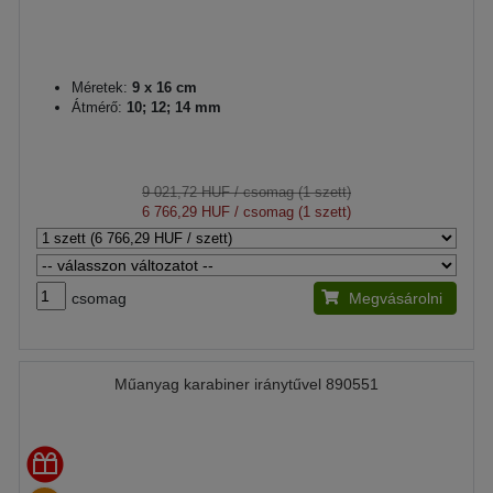
Méretek:
9 x 16 cm
Átmérő:
10; 12; 14 mm
9 021,72 HUF
/ csomag (1 szett)
6 766,29 HUF
/ csomag (1 szett)
csomag
Megvásárolni
Műanyag karabiner iránytűvel 890551