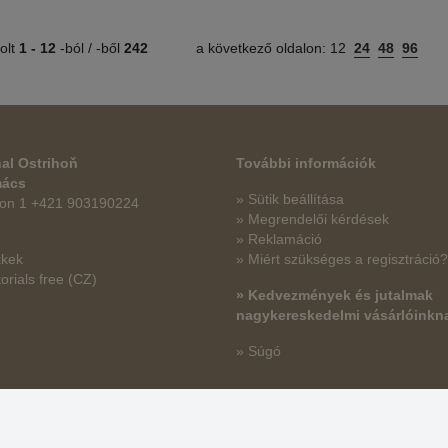
olt
1 -
12
-ból / -ből
242
a következő oldalon:
12
24
48
96
al Ostrihoň
További információk
mács
» Sütik beállítása
fon 1 +421 903190224
» Megrendelői kérdések
» Reklamáció
kkek
» Miért szükséges a regisztráció?
orials free
(CZ)
» Kedvezmények és jutalmak
nagykereskedelmi vásárlóinkn
» Súgó