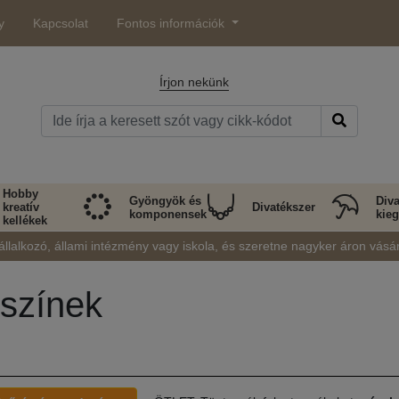
y
Kapcsolat
Fontos információk
Írjon nekünk
Hobby
Gyöngyök és
Diva
kreatív
Divatékszer
komponensek
kieg
kellékek
állalkozó, állami intézmény vagy iskola, és szeretne nagyker áron vásá
 színek