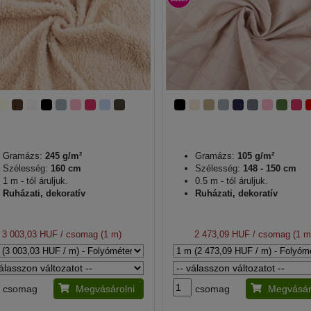
Gramázs:
245 g/m²
Gramázs:
105 g/m²
Szélesség:
160 cm
Szélesség:
148 - 150 cm
1 m - tól áruljuk.
0.5 m - tól áruljuk.
Ruházati, dekoratív
Ruházati, dekoratív
3 003,03 HUF
/ csomag (1 m)
2 473,09 HUF
/ csomag (1 m
csomag
Megvásárolni
csomag
Megvásár