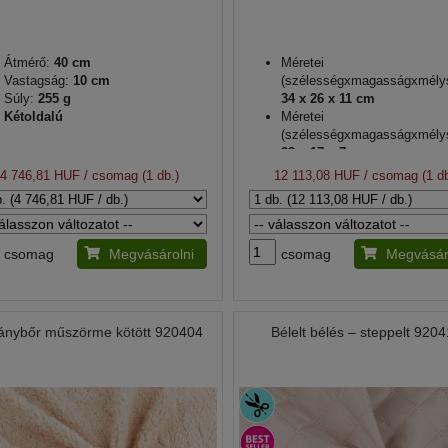
Átmérő:
40 cm
Méretei
Vastagság:
10 cm
(szélességxmagasságxmély
Súly:
255 g
34 x 26 x 11 cm
Kétoldalú
Méretei
(szélességxmagasságxmély
23 x 17 x 7 cm
A fül hossza:
37; 60 cm
4 746,81 HUF
/ csomag (1 db.)
12 113,08 HUF
/ csomag (1 db
A heveder hossza:
76 - 138
csomag
Megvásárolni
csomag
Megvásár
ánybőr műszörme kötött 920404
Bélelt bélés – steppelt 920