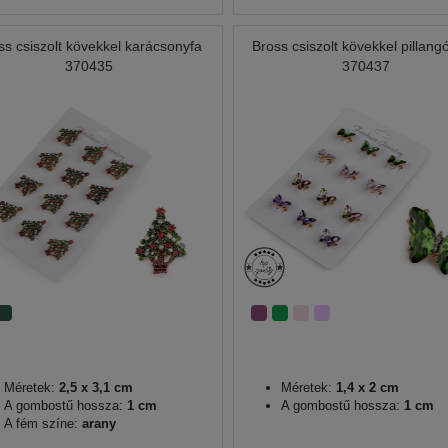
ss csiszolt kövekkel karácsonyfa
Bross csiszolt kövekkel pillang
370435
370437
Méretek:
2,5 x 3,1 cm
Méretek:
1,4 x 2 cm
A gombostű hossza:
1 cm
A gombostű hossza:
1 cm
A fém színe:
arany