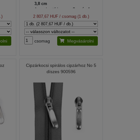
3,8 cm
A gombostű hossza:
3-as és 4-es
szám: 2 cm
.)
2 807,67 HUF
/ csomag (1 db.)
A fém színe:
arany
olni
csomag
Megvásárolni
hoz
Cipzárkocsi spirálos cipzárhoz No 5
díszes 900596