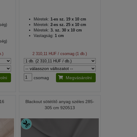
Méretek:
1-es sz. 19 x 10 cm
ség)
Méretek:
2-es sz. 25 x 10 cm
Méretek:
3. sz. 30 x 10 cm
Vastagság:
1 cm
ség)
.)
2 310,11 HUF
/ csomag (1 db.)
 cm
olni
csomag
Megvásárolni
416
Blackout sötétítő anyag széles 285-
305 cm 920513