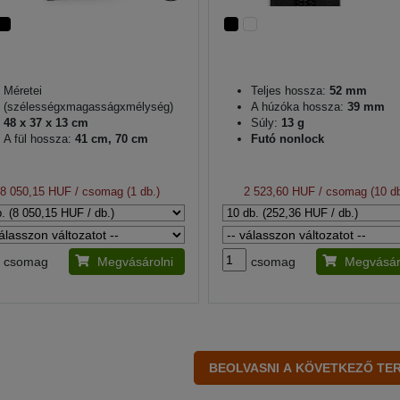
Méretei
Teljes hossza:
52 mm
(szélességxmagasságxmélység)
A húzóka hossza:
39 mm
48 x 37 x 13 cm
Súly:
13 g
A fül hossza:
41 cm, 70 cm
Futó nonlock
8 050,15 HUF
/ csomag (1 db.)
2 523,60 HUF
/ csomag (10 db
csomag
Megvásárolni
csomag
Megvásár