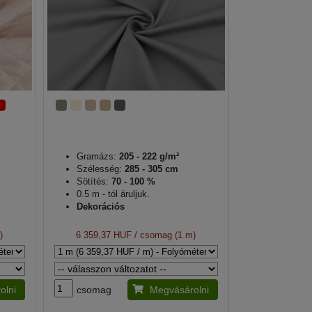
Gramázs:
205 - 222 g/m²
Szélesség:
285 - 305 cm
Sötítés:
70 - 100 %
0.5 m - tól áruljuk.
Dekorációs
)
6 359,37 HUF
/ csomag (1 m)
olni
csomag
Megvásárolni