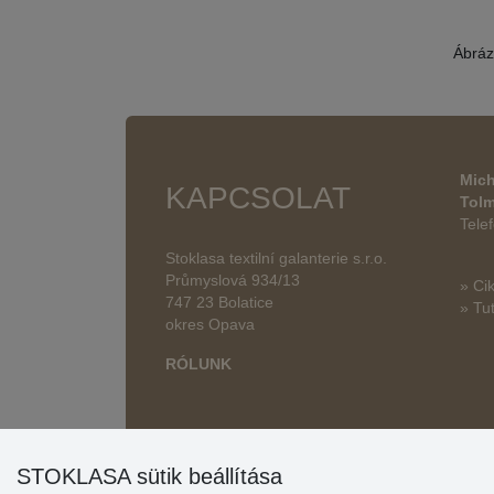
Ábráz
Mich
KAPCSOLAT
Tol
Tele
Stoklasa textilní galanterie s.r.o.
Průmyslová 934/13
» Ci
747 23 Bolatice
» Tut
okres Opava
RÓLUNK
STOKLASA sütik beállítása