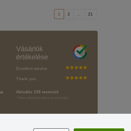
1
2
...
21
Vásárlók
értékelése
Excellent service
Thank you.
Aktuális 159 recenzió
ak
* Nem ellenőrizzük a recenziókat