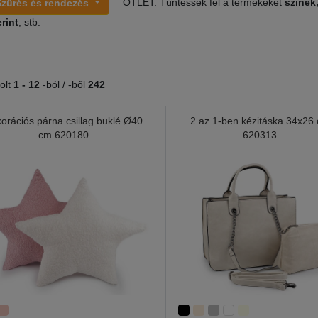
ÖTLET: Tüntessék fel a termékeket
színek
Szűrés és rendezés
rint
, stb.
olt
1 -
12
-ból / -ből
242
orációs párna csillag buklé Ø40
2 az 1-ben kézitáska 34x26
cm 620180
620313