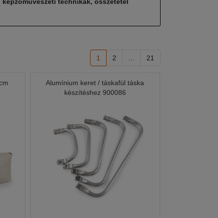
, képzőművészeti technikák, összetétel
1
2
...
21
 cm
Alumínium keret / táskafül táska
készítéshez 900086