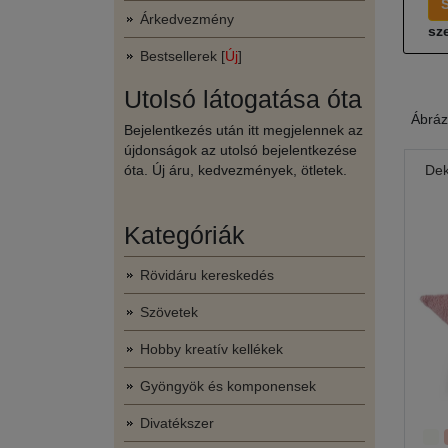
Árkedvezmény
sze
Bestsellerek [
Új
]
Utolsó látogatása óta
Ábráz
Bejelentkezés után itt megjelennek az
újdonságok az utolsó bejelentkezése
óta. Új áru, kedvezmények, ötletek.
Dek
Kategóriák
Rövidáru kereskedés
Szövetek
Hobby kreatív kellékek
Gyöngyök és komponensek
Divatékszer