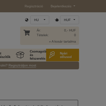
Regisztráció
Bejelentkezés
HU
HUF
Ár:
0,- HUF
Tételek:
0
» A kosár tartalma
Csomagolás
t
Nyári
és
észítők
stílusod
felszerelés
rolni?
Regisztráljon most