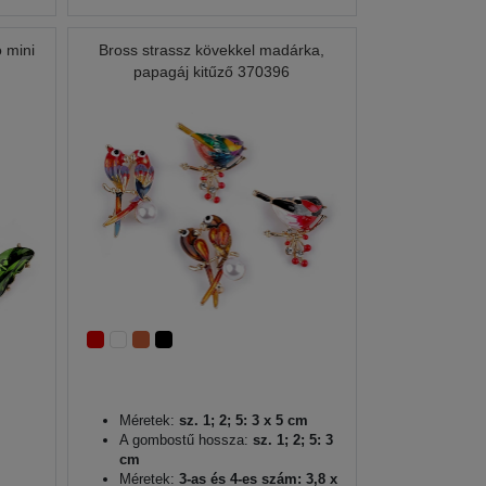
ó mini
Bross strassz kövekkel madárka,
papagáj kitűző 370396
Méretek:
sz. 1; 2; 5: 3 x 5 cm
A gombostű hossza:
sz. 1; 2; 5: 3
cm
Méretek:
3-as és 4-es szám: 3,8 x