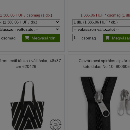
1 386,06 HUF
/ csomag (1 db.)
1 386,06 HUF
/ csomag (1 db
csomag
Megvásárolni
csomag
Megvásár
ras textil táska / válltáska, 48x37
Cipzárkocsi spirálos cipzár
cm 620426
kétoldalas No 10; 900605