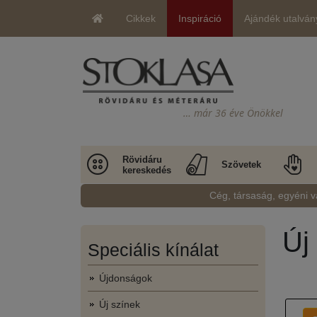
Cikkek
Inspiráció
Ajándék utalván
… már 36 éve Önökkel
Rövidáru
Szövetek
kereskedés
Cég, társaság, egyéni v
Új
Speciális kínálat
Újdonságok
Új színek