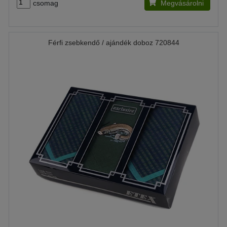
csomag
Megvásárolni
Férfi zsebkendő / ajándék doboz 720844