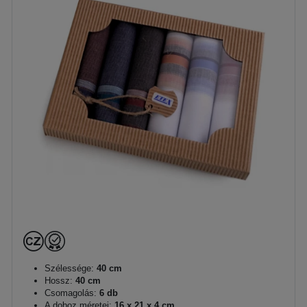
Szélessége:
40 cm
Hossz:
40 cm
Csomagolás:
6 db
A doboz méretei:
16 x 21 x 4 cm