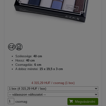
Szélessége:
40 cm
Hossz:
40 cm
Csomagolás:
6 cm
A doboz méretei:
15 x 19,5 x 3 cm
4 315,29 HUF
/ csomag (1 box)
csomag
Megvásárolni