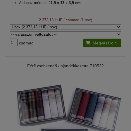
A doboz méretei:
11,5 x 13 x 3,5 cm
2 372,15 HUF
/ csomag (1 box)
csomag
Megvásárolni
Férfi zsebkendő / ajándékkazetta 710522