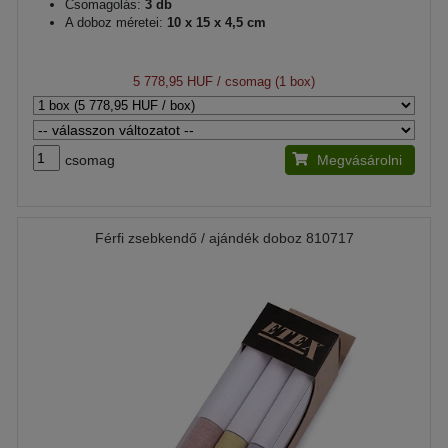
Csomagolás:
3 db
A doboz méretei:
10 x 15 x 4,5 cm
5 778,95 HUF
/ csomag (1 box)
csomag
Megvásárolni
Férfi zsebkendő / ajándék doboz 810717