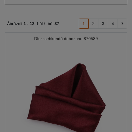
Ábrázolt
1 -
12
-ból / -ből
37
1
2
3
4
Díszzsebkendő dobozban 870589