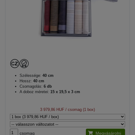
Szélessége:
40 cm
Hossz:
40 cm
Csomagolás:
6 db
A doboz méretei:
15 x 19,5 x 3 cm
3 979,86 HUF
/ csomag (1 box)
csomag
Megvásárolni