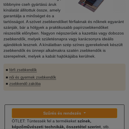
többnyire cseh gyártású áruk
kínálatát állítottuk össze, amely
garantálja a minőséget és a
tartósságot. A szövet zsebkendőket férfiaknak és nőknek egyaránt
szánják, bár a hölgyek a praktikusabb papírzsebkendőket
részesítik előnyben. Nagyon népszerűek a kazettás vagy dobozos
zsebkendők, melyek születésnapra vagy karácsonyra ideális
ajándékok lesznek. A kínálatban szép színes gyerekeknek készült
zsebkendők és ünnepi alkalmakra szatén zsebkendők is
szerepelnek, melyek a kabát hajtókájába kerülnek.
■
férfi zsebkendők
■
női és gyermek zsebkendők
■
zsebkendő zakóba
Szűrés és rendezés
ÖTLET: Tüntessék fel a termékeket
színek,
képzőművészeti technikák, összetétel szerint
, stb.