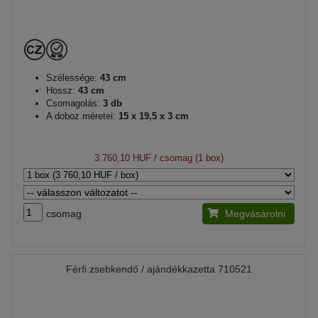
Szélessége:
43 cm
Hossz:
43 cm
Csomagolás:
3 db
A doboz méretei:
15 x 19,5 x 3 cm
3 760,10 HUF
/ csomag (1 box)
csomag
Megvásárolni
Férfi zsebkendő / ajándékkazetta 710521