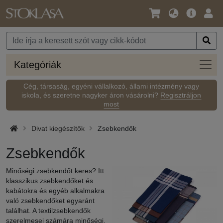
Nyelv
Fő
Beje
/
ajánlat
Pénznem
Kateg
Kategóriák
Cég, társaság, egyéni vállalkozó, állami intézmény vagy
iskola, és szeretne nagyker áron vásárolni?
Regisztráljon
most
Divat kiegészítők
Zsebkendők
Zsebkendők
Minőségi zsebkendőt keres? Itt
klasszikus zsebkendőket és
kabátokra és egyéb alkalmakra
való zsebkendőket egyaránt
találhat. A textilzsebkendők
szerelmesei számára minőségi,