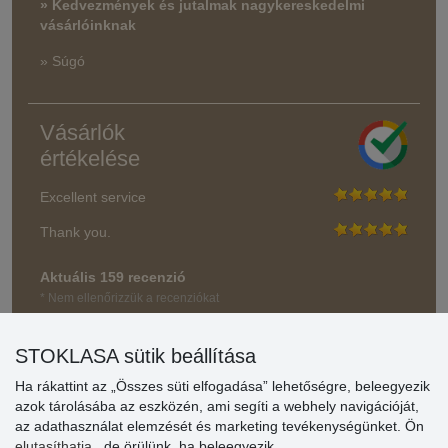
» Kedvezmények és jutalmak nagykereskedelmi
vásárlóinknak
» Súgó
Vásárlók
értékelése
Excellent service
Thank you.
Aktuális 159 recenzió
* Nem ellenőrizzük a recenziókat
STOKLASA sütik beállítása
Ha rákattint az „Összes süti elfogadása” lehetőségre, beleegyezik
azok tárolásába az eszközén, ami segíti a webhely navigációját,
az adathasználat elemzését és marketing tevékenységünket. Ön
elutasíthatja
, de örülünk, ha beleegyezik.