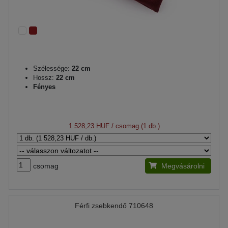
Szélessége:
22 cm
Hossz:
22 cm
Fényes
1 528,23 HUF
/ csomag (1 db.)
csomag
Megvásárolni
Férfi zsebkendő 710648