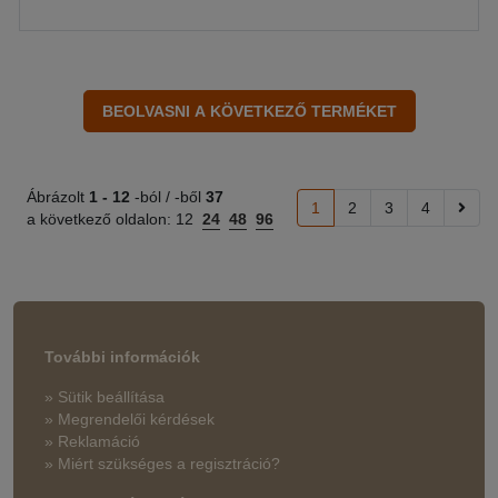
Ábrázolt
1 -
12
-ból / -ből
37
1
2
3
4
a következő oldalon:
12
24
48
96
További információk
» Sütik beállítása
» Megrendelői kérdések
» Reklamáció
» Miért szükséges a regisztráció?