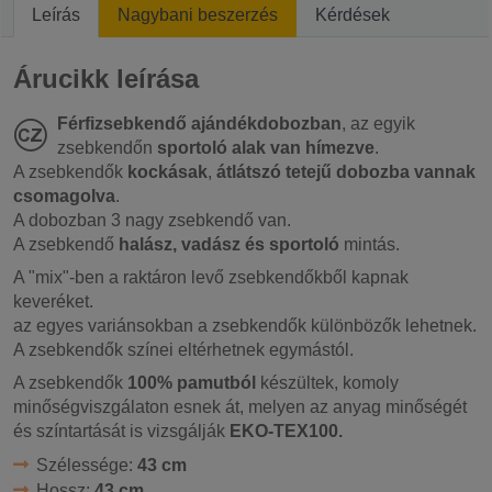
Leírás
Nagybani beszerzés
Kérdések
Árucikk leírása
Férfizsebkendő ajándékdobozban
, az egyik
zsebkendőn
sportoló alak van hímezve
.
A zsebkendők
kockásak
,
átlátszó tetejű dobozba vannak
csomagolva
.
A dobozban 3 nagy zsebkendő van.
A zsebkendő
halász, vadász és sportoló
mintás.
A "mix"-ben a raktáron levő zsebkendőkből kapnak
keveréket.
az egyes variánsokban a zsebkendők különbözők lehetnek.
A zsebkendők színei eltérhetnek egymástól.
A zsebkendők
100% pamutból
készültek, komoly
minőségviszgálaton esnek át, melyen az anyag minőségét
és színtartását is vizsgálják
EKO-TEX100.
Szélessége:
43 cm
Hossz:
43 cm