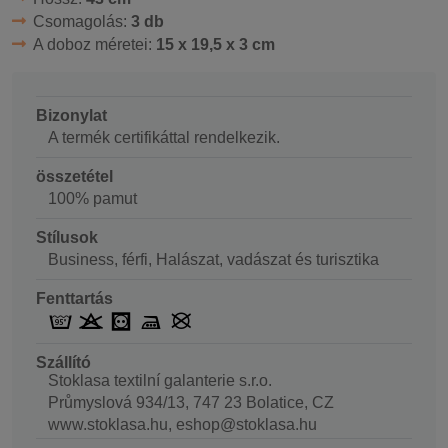
Csomagolás:
3 db
A doboz méretei:
15 x 19,5 x 3 cm
Bizonylat
A termék certifikáttal rendelkezik.
összetétel
100% pamut
Stílusok
Business, férfi, Halászat, vadászat és turisztika
Fenttartás
Szállító
Stoklasa textilní galanterie s.r.o.
Průmyslová 934/13, 747 23 Bolatice, CZ
www.stoklasa.hu, eshop@stoklasa.hu