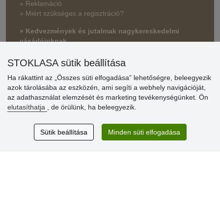
» Reklamáció
» Miért szükséges a regisztráció?
» Kedvezmények és jutalmak nagykereskedelmi
vásárlóinknak
» Súgó
STOKLASA sütik beállítása
Ha rákattint az „Összes süti elfogadása” lehetőségre, beleegyezik
azok tárolásába az eszközén, ami segíti a webhely navigációját,
Vásárlók
az adathasználat elemzését és marketing tevékenységünket. Ön
értékelése
elutasíthatja
, de örülünk, ha beleegyezik.
Excellent service
Sütik beállítása
Minden süti elfogadása
Thank you.
Aktuális 159 recenzió
* Nem ellenőrizzük a recenziókat