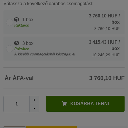
Válassza a következő darabos csomagolást:
3 760,10 HUF
/
1 box
box
Raktáron
3 760,10 HUF
3 415,43 HUF
/
3 box
box
Raktáron
A kisebb csomagolásból készítjük el
10 246,29 HUF
Ár ÁFA-val
3 760,10 HUF
+
KOSÁRBA TENNI
-