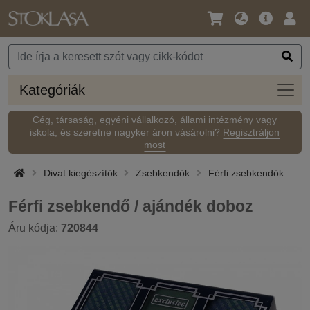
Nyelv
Fő
Beje
/
ajánlat
Pénznem
Kateg
Kategóriák
Cég, társaság, egyéni vállalkozó, állami intézmény vagy
iskola, és szeretne nagyker áron vásárolni?
Regisztráljon
most
Divat kiegészítők
Zsebkendők
Férfi zsebkendők
Férfi zsebkendő / ajándék doboz
Áru kódja:
720844