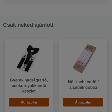
Csak neked ajánlott
Gyerek nadrágtartó,
Női zsebkendő /
csokornyakkendő
ajándék doboz
készlet
Ábrázolni
Ábrázolni