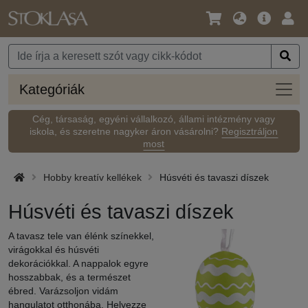
Nyelv
Fő
Beje
/
ajánlat
Pénznem
Kateg
Kategóriák
Cég, társaság, egyéni vállalkozó, állami intézmény vagy
iskola, és szeretne nagyker áron vásárolni?
Regisztráljon
most
Hobby kreatív kellékek
Húsvéti és tavaszi díszek
Húsvéti és tavaszi díszek
A tavasz tele van élénk színekkel,
virágokkal és húsvéti
dekorációkkal. A nappalok egyre
hosszabbak, és a természet
ébred. Varázsoljon vidám
hangulatot otthonába. Helyezze