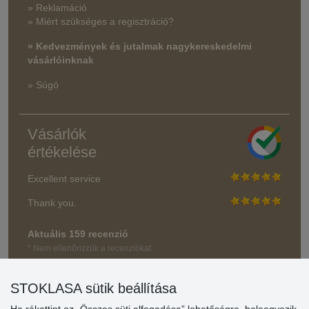
» Reklamáció
» Miért szükséges a regisztráció?
» Kedvezmények és jutalmak nagykereskedelmi
vásárlóinknak
» Súgó
Vásárlók
értékelése
Excellent service
Thank you.
Aktuális 159 recenzió
* Nem ellenőrizzük a recenziókat
STOKLASA sütik beállítása