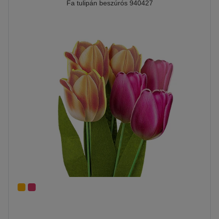
Fa tulipán beszúrós 940427