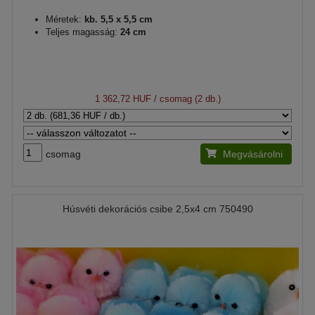
Méretek:
kb. 5,5 x 5,5 cm
Teljes magasság:
24 cm
1 362,72 HUF
/ csomag (2 db.)
csomag
Megvásárolni
Húsvéti dekorációs csibe 2,5x4 cm 750490