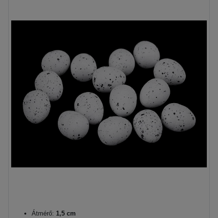
Átmérő:
1,5 cm