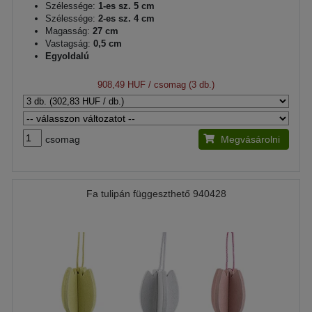
Szélessége:
1-es sz. 5 cm
Szélessége:
2-es sz. 4 cm
Magasság:
27 cm
Vastagság:
0,5 cm
Egyoldalú
908,49 HUF
/ csomag (3 db.)
csomag
Megvásárolni
Fa tulipán függeszthető 940428