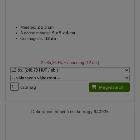
Méretek:
2 x 3 cm
A doboz méretei:
9 x 9 x 4 cm
Csomagolás:
12 db
2 985,36 HUF
/ csomag (12 db.)
csomag
Megvásárolni
Dekorációs húsvéti csirke nagy 940935