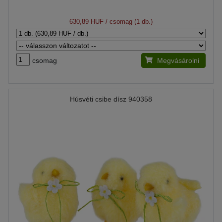
630,89 HUF
/ csomag (1 db.)
csomag
Megvásárolni
Húsvéti csibe dísz 940358