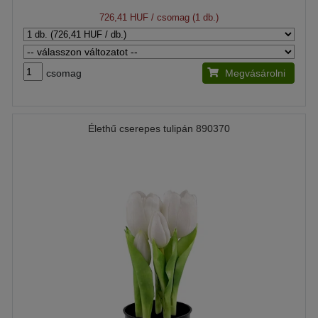
726,41 HUF
/ csomag (1 db.)
csomag
Megvásárolni
Élethű cserepes tulipán 890370