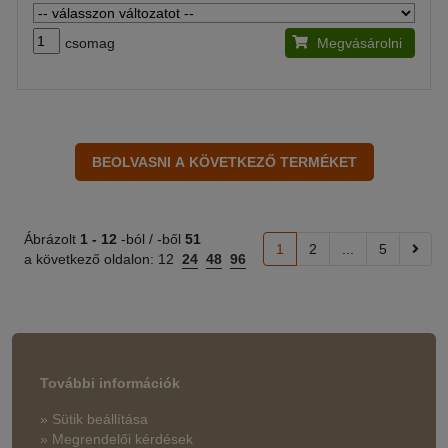
csomag
Megvásárolni
Ábrázolt
1 -
12
-ból / -ből
51
1
2
...
5
a következő oldalon:
12
24
48
96
További információk
» Sütik beállítása
» Megrendelői kérdések