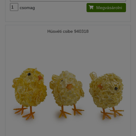
csomag
Megvásárolni
Húsvéti csibe 940318