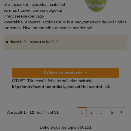
el a tojásokat, nyuszikat, csibéket
és más húsvéti ünnepi dolgokat
virágcserepekbe vagy
kosarakba. A tavaszi ajtókoszorúk is a hagyományos dekorációhoz
tartoznak. Hívd otthonodba a tavaszt mindennel.
■
Húsvéti és tavaszi dekoráció
Szűrés és rendezés
ÖTLET: Tüntessék fel a termékeket
színek,
képzőművészeti technikák, összetétel szerint
, stb.
Ábrázolt
1 -
12
-ból / -ből
51
1
2
...
5
Dekorációs fürjtojás 790151