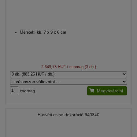
Méretek:
kb. 7 x 9 x 6 cm
2 649,75 HUF
/ csomag (3 db.)
csomag
Megvásárolni
Húsvéti csibe dekoráció 940340