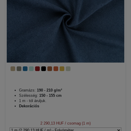
Gramázs:
190 - 210 g/m²
Szélesség:
150 - 155 cm
1 m - tól áruljuk.
Dekorációs
2 290,13 HUF
/ csomag (1 m)