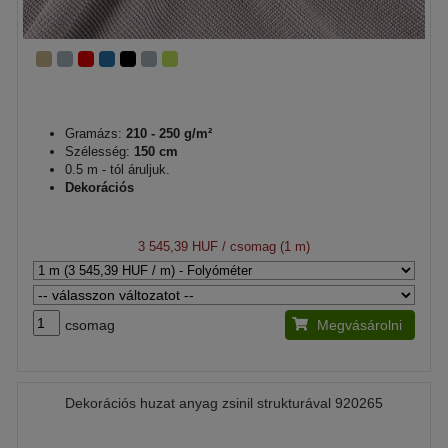
Gramázs:
210 - 250 g/m²
Szélesség:
150 cm
0.5 m - tól áruljuk.
Dekorációs
3 545,39 HUF
/ csomag (1 m)
csomag
Megvásárolni
Dekorációs huzat anyag zsinil strukturával 920265