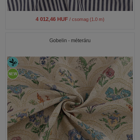
4 012,46 HUF
/ csomag (1.0 m)
Gobelin - méteráru