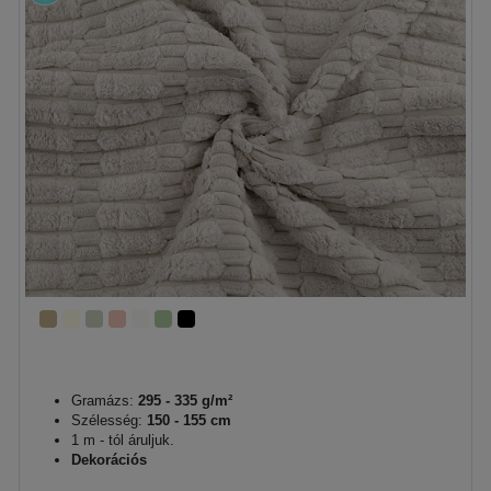
Gramázs:
295 - 335 g/m²
Szélesség:
150 - 155 cm
1 m - tól áruljuk.
Dekorációs