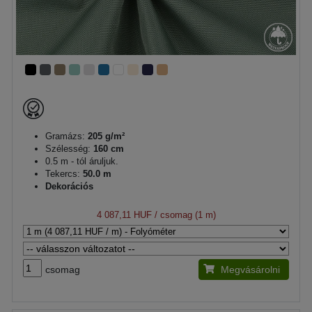
Gramázs:
205 g/m²
Szélesség:
160 cm
0.5 m - tól áruljuk.
Tekercs:
50.0 m
Dekorációs
4 087,11 HUF
/ csomag (1 m)
csomag
Megvásárolni