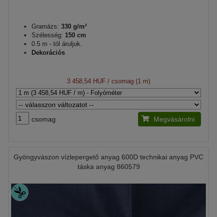
Gramázs:
330 g/m²
Szélesség:
150 cm
0.5 m - tól áruljuk.
Dekorációs
3 458,54 HUF
/ csomag (1 m)
csomag
Megvásárolni
Gyöngyvászon vízlepergető anyag 600D technikai anyag PVC
táska anyag 860579