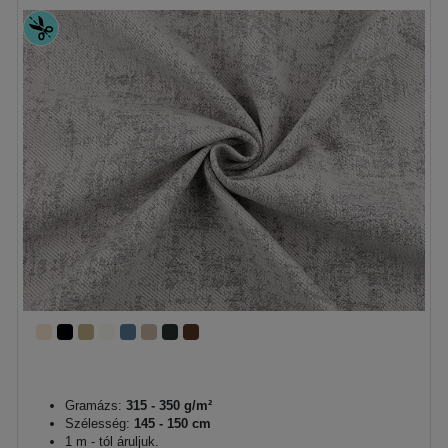
Gramázs:
315 - 350 g/m²
Szélesség:
145 - 150 cm
1 m - tól áruljuk.