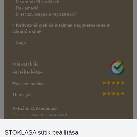
» Megrendelői kérdések
» Reklamáció
» Miért szükséges a regisztráció?
» Kedvezmények és jutalmak nagykereskedelmi
vásárlóinknak
» Súgó
Vásárlók
értékelése
Excellent service
Thank you.
Aktuális 159 recenzió
* Nem ellenőrizzük a recenziókat
STOKLASA sütik beállítása