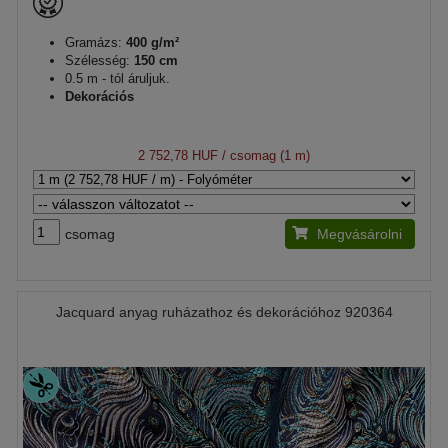
Gramázs:
400 g/m²
Szélesség:
150 cm
0.5 m - tól áruljuk.
Dekorációs
2 752,78 HUF
/ csomag (1 m)
csomag
Megvásárolni
Jacquard anyag ruházathoz és dekorációhoz 920364