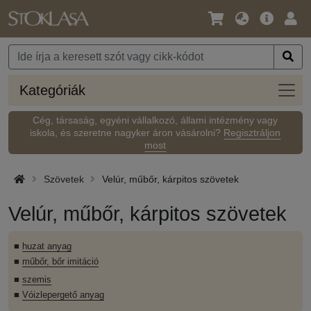
Nyelv
Fő
Beje
/
ajánlat
Pénznem
Kateg
Kategóriák
Cég, társaság, egyéni vállalkozó, állami intézmény vagy
iskola, és szeretne nagyker áron vásárolni?
Regisztráljon
most
Szövetek
Velúr, műbőr, kárpitos szövetek
Velúr, műbőr, kárpitos szövetek
■
huzat anyag
■
műbőr, bőr imitáció
■
szemis
■
Vóizlepergető anyag