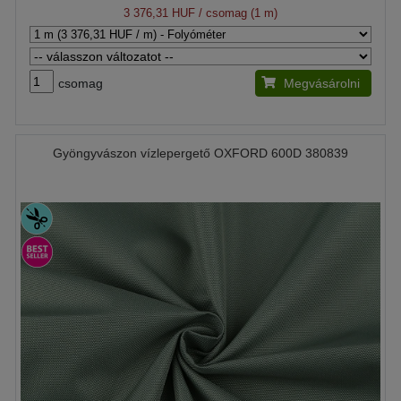
3 376,31 HUF
/ csomag (1 m)
csomag
Megvásárolni
Gyöngyvászon vízlepergető OXFORD 600D 380839