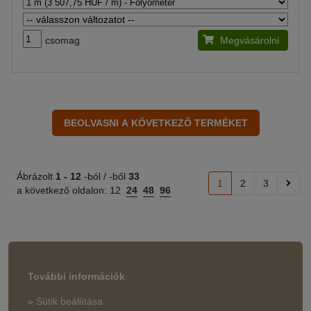
csomag
Megvásárolni
Ábrázolt
1 -
12
-ból / -ből
33
1
2
3
a következő oldalon:
12
24
48
96
További információk
» Sütik beállítása