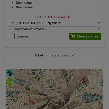
Kétoldalas
Dekorációs
3 911,52 HUF
/ csomag (1 m)
csomag
Megvásárolni
Gobelin - méteráru 920524