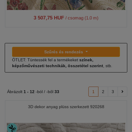
3 507,75 HUF
/ csomag (1.0 m)
Szűrés és rendezés
ÖTLET: Tüntessék fel a termékeket
színek,
képzőművészeti technikák, összetétel szerint
, stb.
Ábrázolt
1 -
12
-ból / -ből
33
1
2
3
3D dekor anyag plüss szerkezett 920268