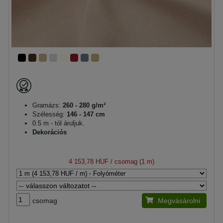
Gramázs:
260 - 280 g/m²
Szélesség:
146 - 147 cm
0.5 m - tól áruljuk.
Dekorációs
4 153,78 HUF
/ csomag (1 m)
csomag
Megvásárolni