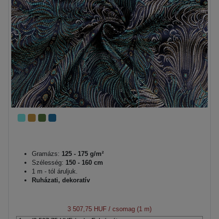
Gramázs:
125 - 175 g/m²
Szélesség:
150 - 160 cm
1 m - tól áruljuk.
Ruházati, dekoratív
3 507,75 HUF
/ csomag (1 m)