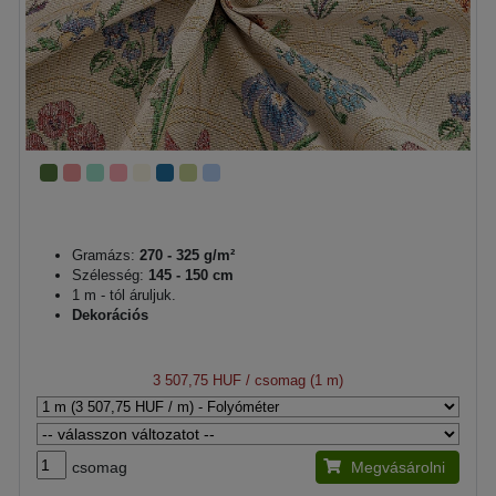
Gramázs:
270 - 325 g/m²
Szélesség:
145 - 150 cm
1 m - tól áruljuk.
Dekorációs
3 507,75 HUF
/ csomag (1 m)
csomag
Megvásárolni