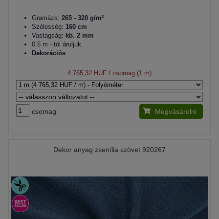
Gramázs:
265 - 320 g/m²
Szélesség:
160 cm
Vastagság:
kb. 2 mm
0.5 m - tól áruljuk.
Dekorációs
4 765,32 HUF
/ csomag (1 m)
csomag
Megvásárolni
Dekor anyag zsenília szövet 920267