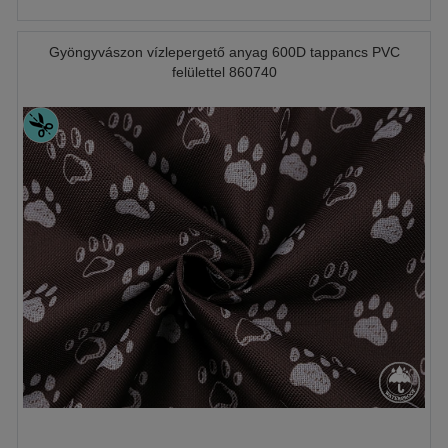
Gyöngyvászon vízlepergető anyag 600D tappancs PVC
felülettel 860740