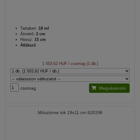
Tartalom:
18 ml
Átmérő:
2 cm
Hossz:
15 cm
Átlátszó
1 503,62 HUF
/ csomag (1 db.)
csomag
Megvásárolni
Műszörme tok 19x11 cm 620196