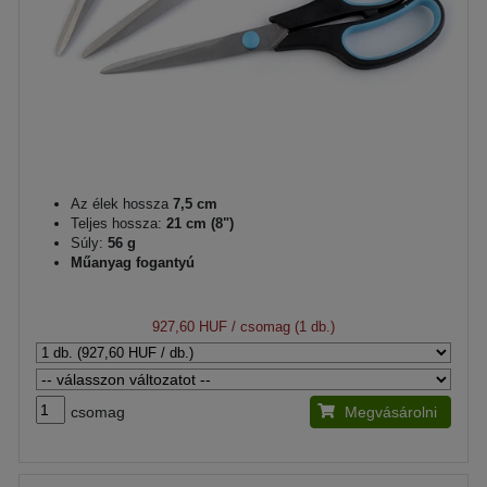
Az élek hossza
7,5 cm
Teljes hossza:
21 cm (8")
Súly:
56 g
Műanyag fogantyú
927,60 HUF
/ csomag (1 db.)
csomag
Megvásárolni