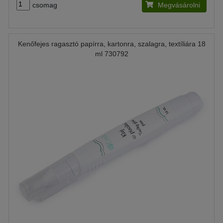
csomag
Megvásárolni
Kenőfejes ragasztó papírra, kartonra, szalagra, textíliára 18
ml 730792