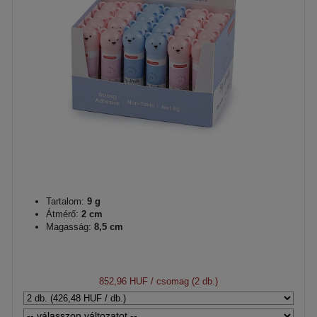
Tartalom:
9 g
Átmérő:
2 cm
Magasság:
8,5 cm
852,96 HUF
/ csomag (2 db.)