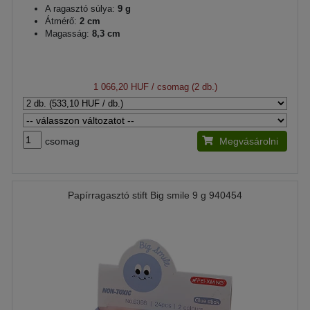
A ragasztó súlya:
9 g
Átmérő:
2 cm
Magasság:
8,3 cm
1 066,20 HUF
/ csomag (2 db.)
csomag
Megvásárolni
Papírragasztó stift Big smile 9 g 940454