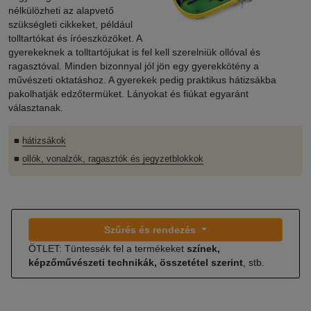
nélkülözheti az alapvető
szükségleti cikkeket, például
tolltartókat és íróeszközöket. A
gyerekeknek a tolltartójukat is fel kell szerelniük ollóval és
ragasztóval. Minden bizonnyal jól jön egy gyerekkötény a
művészeti oktatáshoz. A gyerekek pedig praktikus hátizsákba
pakolhatják edzőtermüket. Lányokat és fiúkat egyaránt
választanak.
■
hátizsákok
■
ollók, vonalzók, ragasztók és jegyzetblokkok
Szűrés és rendezés
ÖTLET: Tüntessék fel a termékeket
színek,
képzőművészeti technikák, összetétel szerint
, stb.