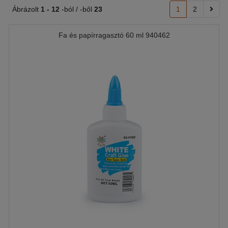
Ábrázolt
1 -
12
-ból / -ből
23
1
2
Fa és papírragasztó 60 ml 940462