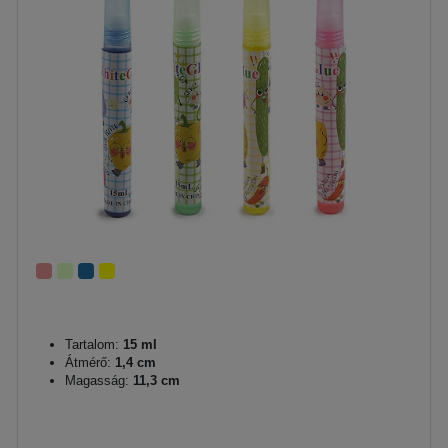
Tartalom:
15 ml
Átmérő:
1,4 cm
Magasság:
11,3 cm