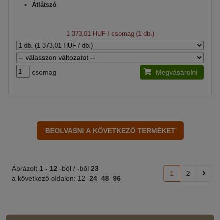
Átlátszó
1 373,01 HUF
/ csomag (1 db.)
csomag
Megvásárolni
Ábrázolt
1 -
12
-ból / -ből
23
1
2
a következő oldalon:
12
24
48
96