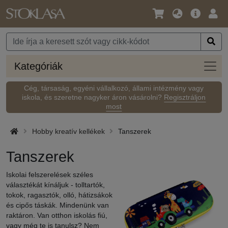
Nyelv
Fő
Beje
/
ajánlat
Pénznem
Kateg
Kategóriák
Cég, társaság, egyéni vállalkozó, állami intézmény vagy
iskola, és szeretne nagyker áron vásárolni?
Regisztráljon
most
Hobby kreatív kellékek
Tanszerek
Tanszerek
Iskolai felszerelések széles
választékát kínáljuk - tolltartók,
tokok, ragasztók, olló, hátizsákok
és cipős táskák. Mindenünk van
raktáron. Van otthon iskolás fiú,
vagy még te is tanulsz? Nem