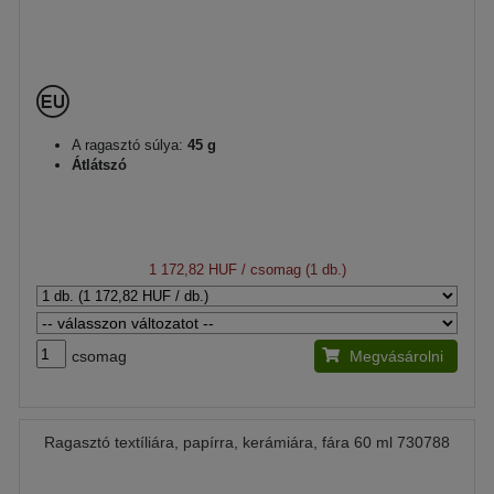
A ragasztó súlya:
45 g
Átlátszó
1 172,82 HUF
/ csomag (1 db.)
csomag
Megvásárolni
Ragasztó textíliára, papírra, kerámiára, fára 60 ml 730788