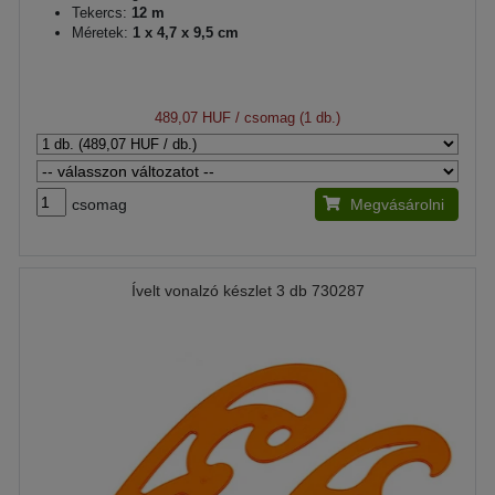
Tekercs:
12 m
Méretek:
1 x 4,7 x 9,5 cm
489,07 HUF
/ csomag (1 db.)
csomag
Megvásárolni
Ívelt vonalzó készlet 3 db 730287