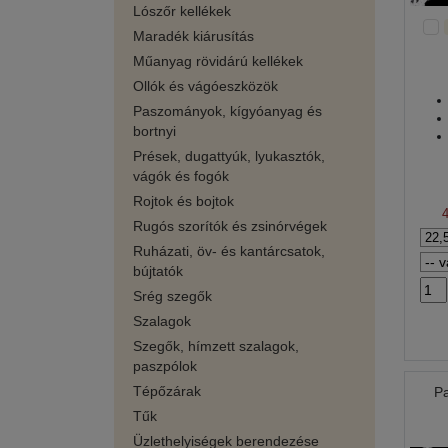
Lószőr kellékek
Maradék kiárusítás
Műanyag rövidárú kellékek
Ollók és vágóeszközök
Paszományok, kígyóanyag és
bortnyi
Prések, dugattyúk, lyukasztók,
vágók és fogók
Rojtok és bojtok
Rugós szorítók és zsinórvégek
Ruházati, öv- és kantárcsatok,
bújtatók
Srég szegők
Szalagok
Szegők, hímzett szalagok,
paszpólok
Tépőzárak
P
Tűk
Üzlethelyiségek berendezése