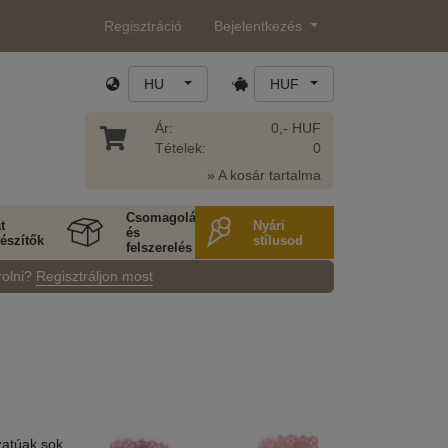
Regisztráció
Bejelentkezés
HU
HUF
Ár:
0,- HUF
Tételek:
0
» A kosár tartalma
Csomagolás
t
Nyári
és
észítők
stílusod
felszerelés
rolni?
Regisztráljon most
zatúak sok