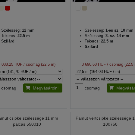
Szélesség:
12 mm
Szélesség:
1-es sz. 10 mm
Tekercs:
22.5 m
Szélesség:
3. sz. 14 mm
Szilárd
Tekercs:
22.5 m
Szilárd
4 088,25 HUF
/ csomag (22,5 m)
3 690,68 HUF
/ csomag (22,5
csomag
Megvásárolni
csomag
Megvásár
amut csipke szélessége 11 mm
Pamut vertcsipke szélessége 
pálcás 550010
180758