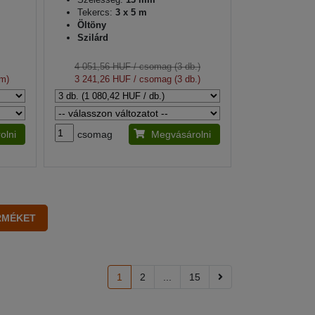
Tekercs:
3 x 5 m
Öltöny
Szilárd
4 051,56 HUF
/ csomag (3 db.)
 m)
3 241,26 HUF
/ csomag (3 db.)
olni
csomag
Megvásárolni
1
2
...
15