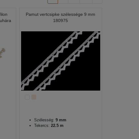
ilon
Pamut vertcsipke szélessége 9 mm
ruhára
180975
Szélesség:
9 mm
Tekercs:
22.5 m