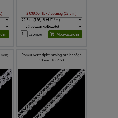
.)
2 839,05 HUF
/ csomag (22,5 m)
olni
csomag
Megvásárolni
0 mm;
Pamut vertcsipke szalag szélessége
10 mm 180459