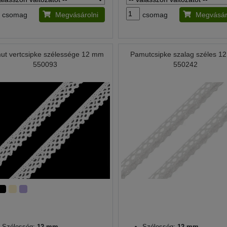
csomag
Megvásárolni
csomag
Megvásár
ut vertcsipke szélessége 12 mm
Pamutcsipke szalag széles 1
550093
550242
Szélesség:
12 mm
Szélesség:
12 mm