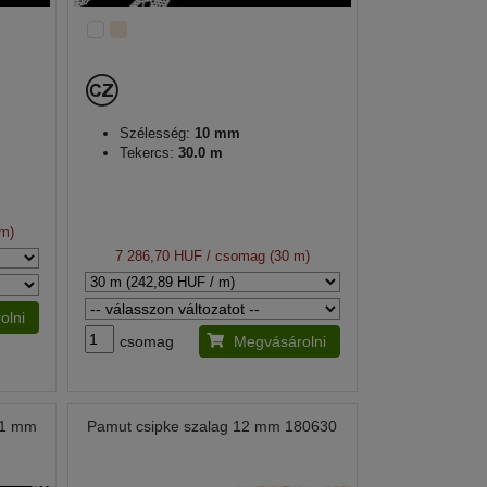
Szélesség:
10 mm
Tekercs:
30.0 m
 m)
7 286,70 HUF
/ csomag (30 m)
olni
csomag
Megvásárolni
11 mm
Pamut csipke szalag 12 mm 180630