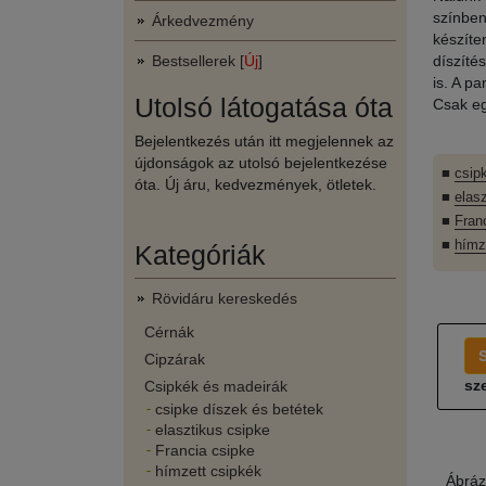
színben
Árkedvezmény
készíte
Bestsellerek [
Új
]
díszíté
is. A p
Utolsó látogatása óta
Csak eg
Bejelentkezés után itt megjelennek az
újdonságok az utolsó bejelentkezése
■
csip
óta. Új áru, kedvezmények, ötletek.
■
elas
■
Fran
■
hímz
Kategóriák
Rövidáru kereskedés
Cérnák
Cipzárak
sze
Csipkék és madeirák
csipke díszek és betétek
elasztikus csipke
Francia csipke
hímzett csipkék
Ábráz