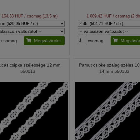
7 154,33 HUF
/ csomag (13,5 m)
1 009,42 HUF
/ csomag (2 db
csomag
Megvásárolni
csomag
Megvásár
lcás csipke szélessége 12 mm
Pamut csipke szalag széles 1
550013
14 mm 550133