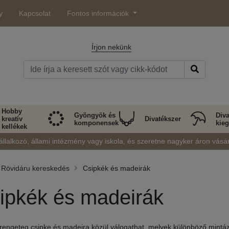
y
Kapcsolat
Fontos információk
Írjon nekünk
Hobby
Gyöngyök és
Diva
kreatív
Divatékszer
komponensek
kieg
kellékek
állalkozó, állami intézmény vagy iskola, és szeretne nagyker áron vásá
Rövidáru kereskedés
Csipkék és madeirák
ipkék és madeirák
rengeteg csipke és madeira közül válogathat, melyek különböző mintá