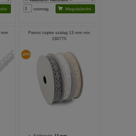
olni
csomag
Megvásárolni
2 mm
Pamut csipke szalag 13 mm mix
180775
-20%
Szélesség:
13 mm