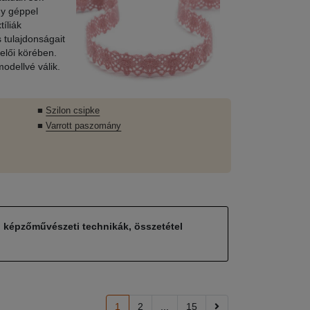
gy géppel
íliák
 tulajdonságait
elői körében.
odellvé válik.
■
Szilon csipke
■
Varrott paszomány
, képzőművészeti technikák, összetétel
1
2
...
15