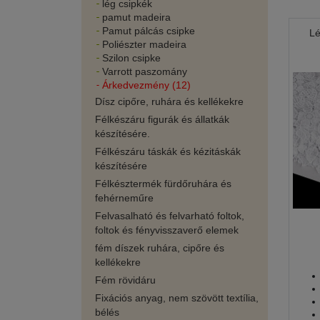
lég csipkék
pamut madeira
Pamut pálcás csipke
Lé
Poliészter madeira
Szilon csipke
Varrott paszomány
Árkedvezmény (12)
Dísz cipőre, ruhára és kellékekre
Félkészáru figurák és állatkák
készítésére.
Félkészáru táskák és kézitáskák
készítésére
Félkésztermék fürdőruhára és
fehérneműre
Felvasalható és felvarható foltok,
foltok és fényvisszaverő elemek
fém díszek ruhára, cipőre és
kellékekre
Fém rövidáru
Fixációs anyag, nem szövött textília,
bélés