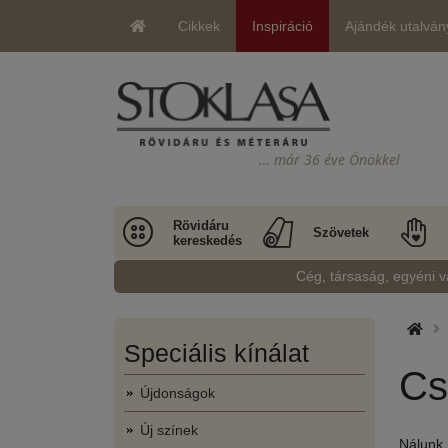
Cikkek
Inspiráció
Ajándék utalván
… már 36 éve Önökkel
Rövidáru
Szövetek
kereskedés
Cég, társaság, egyéni v
Speciális kínálat
Cs
Újdonságok
Új színek
Nálunk 