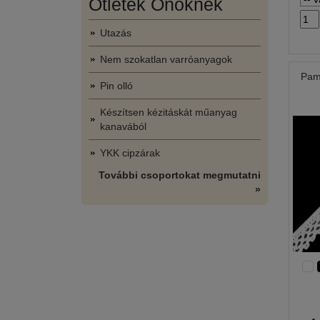
Ötletek Önöknek
Utazás
Nem szokatlan varróanyagok
Pam
Pin olló
Készítsen kézitáskát műanyag
kanavából
YKK cipzárak
További csoportokat megmutatni
»