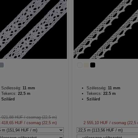
Szélesség:
11 mm
Szélesség:
11 mm
Tekercs:
22.5 m
Tekercs:
22.5 m
Szilárd
Szilárd
4 021,88 HUF
/ csomag (22,5 m)
3 418,65 HUF
/ csomag (22,5 m)
2 555,10 HUF
/ csomag (22,5