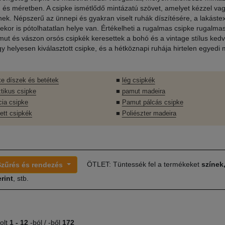
 és méretben. A csipke ismétlődő mintázatú szövet, amelyet kézzel va
nek. Népszerű az ünnepi és gyakran viselt ruhák díszítésére, a lakástext
sekor is pótolhatatlan helye van. Értékelheti a rugalmas csipke rugalmas
amut és vászon orsós csipkék keresettek a bohó és a vintage stílus kedv
y helyesen kiválasztott csipke, és a hétköznapi ruhája hirtelen egyedi m
ke díszek és betétek
■
lég csipkék
ztikus csipke
■
pamut madeira
cia csipke
■
Pamut pálcás csipke
ett csipkék
■
Poliészter madeira
ÖTLET: Tüntessék fel a termékeket
színek
Szűrés és rendezés
rint
, stb.
olt
1 -
12
-ból / -ből
172