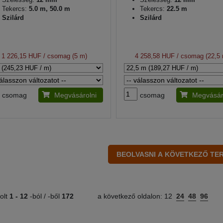
Tekercs:
5.0 m, 50.0 m
Tekercs:
22.5 m
Szilárd
Szilárd
1 226,15 HUF
/ csomag (5 m)
4 258,58 HUF
/ csomag (22,5
csomag
Megvásárolni
csomag
Megvásár
olt
1 -
12
-ból / -ből
172
a következő oldalon:
12
24
48
96