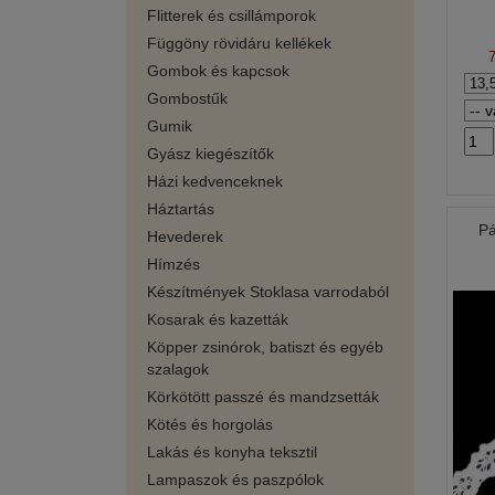
Flitterek és csillámporok
Függöny rövidáru kellékek
Gombok és kapcsok
Gombostűk
Gumik
Gyász kiegészítők
Házi kedvenceknek
Háztartás
Pá
Hevederek
Hímzés
Készítmények Stoklasa varrodaból
Kosarak és kazetták
Köpper zsinórok, batiszt és egyéb
szalagok
Körkötött passzé és mandzsetták
Kötés és horgolás
Lakás és konyha teksztil
Lampaszok és paszpólok