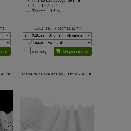
A minta szélessége:
58 mm
1 m - tól áruljuk.
Tekercs:
13.5 m
 m)
618,27 HUF
/ csomag (1 m)
olni
csomag
Megvásárolni
250688
Madeira csipke szalag 80 mm 250690