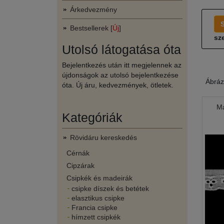
Árkedvezmény
Bestsellerek [
Új
]
sze
Utolsó látogatása óta
Bejelentkezés után itt megjelennek az
újdonságok az utolsó bejelentkezése
Ábráz
óta. Új áru, kedvezmények, ötletek.
Ma
Kategóriák
Rövidáru kereskedés
Cérnák
Cipzárak
Csipkék és madeirák
csipke díszek és betétek
elasztikus csipke
Francia csipke
hímzett csipkék