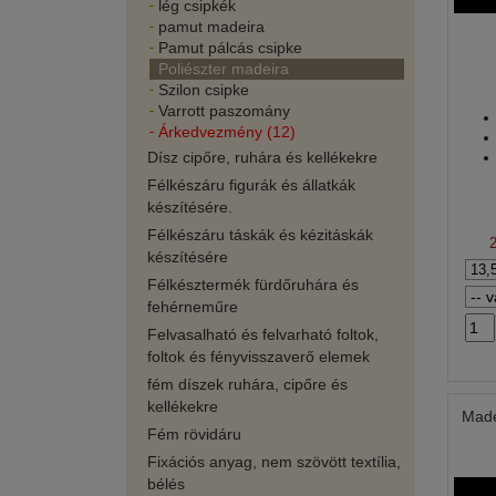
lég csipkék
pamut madeira
Pamut pálcás csipke
Poliészter madeira
Szilon csipke
Varrott paszomány
Árkedvezmény (12)
Dísz cipőre, ruhára és kellékekre
Félkészáru figurák és állatkák
készítésére.
Félkészáru táskák és kézitáskák
készítésére
Félkésztermék fürdőruhára és
fehérneműre
Felvasalható és felvarható foltok,
foltok és fényvisszaverő elemek
fém díszek ruhára, cipőre és
kellékekre
Made
Fém rövidáru
Fixációs anyag, nem szövött textília,
bélés