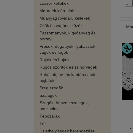
Lószőr kellékek
Maradék kiárusítás
Műanyag rövidárú kellékek
Ollók és vágóeszközök
Mad
Paszományok, kígyóanyag és
bortnyi
Prések, dugattyúk, lyukasztók,
vágók és fogók
Rojtok és bojtok
Rugós szorítók és zsinórvégek
Ruházati, öv- és kantárcsatok,
bújtatók
Srég szegők
Szalagok
Szegők, hímzett szalagok,
paszpólok
Tépőzárak
Tűk
Üzlethelyiségek berendezése