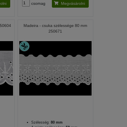
olni
csomag
Megvásárolni
250604
Madeira - csuka szélessége 80 mm
250671
Szélesség:
80 mm