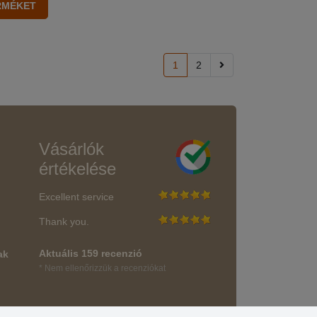
1
2
Vásárlók
értékelése
Excellent service
Thank you.
Aktuális 159 recenzió
ak
* Nem ellenőrizzük a recenziókat