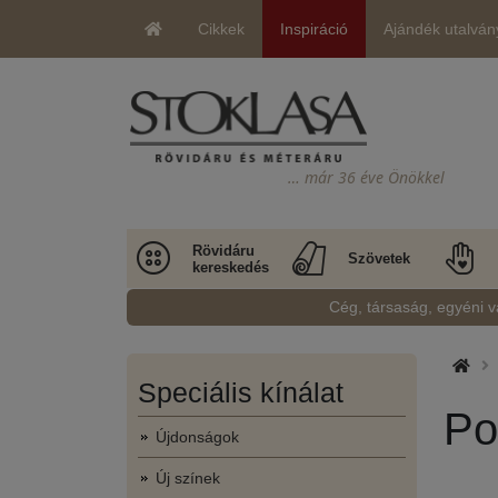
Cikkek
Inspiráció
Ajándék utalván
… már 36 éve Önökkel
Rövidáru
Szövetek
kereskedés
Cég, társaság, egyéni v
Speciális kínálat
Po
Újdonságok
Új színek