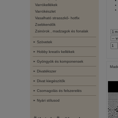
Varrókellékek
Varrókészlet
Vasalható strasszkő- hotfix
Zsebkendők
Zsinórok , madzagok és fonalak
Szövetek
Hobby kreatív kellékek
Gyöngyök és komponensek
Made
Divatékszer
Divat kiegészítők
Csomagolás és felszerelés
Nyári stílusod