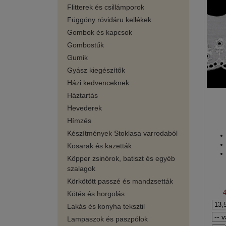
Flitterek és csillámporok
Függöny rövidáru kellékek
Gombok és kapcsok
Gombostűk
Gumik
Gyász kiegészítők
Házi kedvenceknek
Háztartás
Hevederek
Hímzés
Készítmények Stoklasa varrodaból
Kosarak és kazetták
Köpper zsinórok, batiszt és egyéb
szalagok
Körkötött passzé és mandzsetták
Kötés és horgolás
Lakás és konyha teksztil
Lampaszok és paszpólok