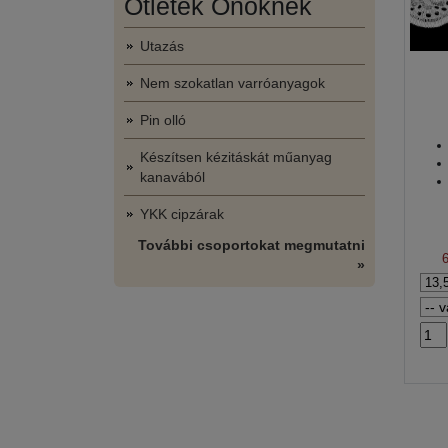
Ötletek Önöknek
Utazás
Nem szokatlan varróanyagok
Pin olló
Készítsen kézitáskát műanyag
kanavából
YKK cipzárak
További csoportokat megmutatni
»