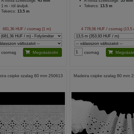
A minta szélessége:
45 mm
A minta szélessége:
55 mm
1 m - tól áruljuk.
Tekercs:
13.5 m
Tekercs:
13.5 m
681,36 HUF
/ csomag (1 m)
4 778,06 HUF
/ csomag (13,5
csomag
Megvásárolni
csomag
Megvásár
ira csipke szalag 80 mm 250613
Madeira csipke szalag 80 mm 