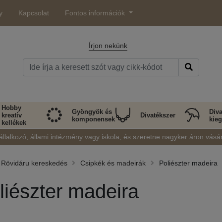
y
Kapcsolat
Fontos információk
Írjon nekünk
Hobby
Gyöngyök és
Diva
kreatív
Divatékszer
komponensek
kieg
kellékek
állalkozó, állami intézmény vagy iskola, és szeretne nagyker áron vásá
Rövidáru kereskedés
Csipkék és madeirák
Poliészter madeira
liészter madeira