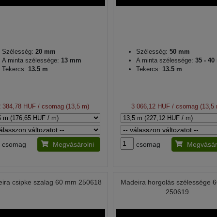
Szélesség:
20 mm
Szélesség:
50 mm
A minta szélessége:
13 mm
A minta szélessége:
35 - 4
Tekercs:
13.5 m
Tekercs:
13.5 m
2 384,78 HUF
/ csomag (13,5 m)
3 066,12 HUF
/ csomag (13,5
csomag
Megvásárolni
csomag
Megvásár
ira csipke szalag 60 mm 250618
Madeira horgolás szélessége
250619