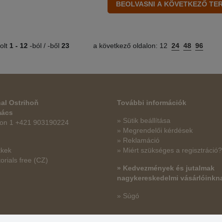
olt
1 -
12
-ból / -ből
23
a következő oldalon:
12
24
48
96
al Ostrihoň
További információk
mács
» Sütik beállítása
fon 1 +421 903190224
» Megrendelői kérdések
» Reklamáció
kkek
» Miért szükséges a regisztráció?
orials free
(CZ)
» Kedvezmények és jutalmak
nagykereskedelmi vásárlóinkn
» Súgó