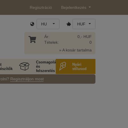
Regisztráció
Bejelentkezés
HU
HUF
Ár:
0,- HUF
Tételek:
0
» A kosár tartalma
Csomagolás
t
Nyári
és
észítők
stílusod
felszerelés
rolni?
Regisztráljon most