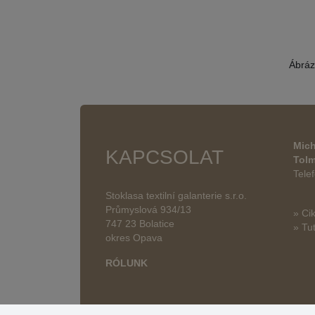
Ábráz
Mich
KAPCSOLAT
Tol
Tele
Stoklasa textilní galanterie s.r.o.
Průmyslová 934/13
» Ci
747 23 Bolatice
» Tut
okres Opava
RÓLUNK