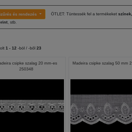
ÖTLET: Tüntessék fel a termékeket
színek
Szűrés és rendezés
rint
, stb.
olt
1 -
12
-ból / -ből
23
deira csipke szalag 20 mm-es
Madeira csipke szalag 50 mm 
250348