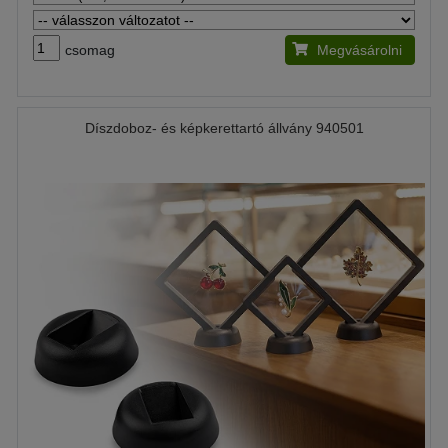
csomag
Megvásárolni
Díszdoboz- és képkerettartó állvány 940501