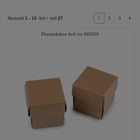
Ábrázolt
1 -
12
-ból / -ből
27
1
2
3
Ékszerdoboz 4x4 cm 940209