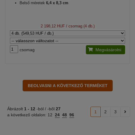
Belső méretek
6,4 x 8,3 cm
2 198,12 HUF
/ csomag (4 db.)
csomag
Megvásárolni
Ábrázolt
1 -
12
-ból / -ből
27
1
2
3
a következő oldalon:
12
24
48
96