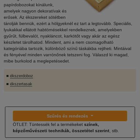
papírdobozokat kínálunk,
amelyek nagyon dekoratívak és
erősek. Az ékszereket sötétben
tárolják bennük, ezért a hölgyeknél ez tart a legtovább. Speciális,
lyukakkal ellátott habtömésekkel rendelkeznek, amelyekben
gyűrűt, fülbevalót, nyakláncot, karkötőt vagy akár az egész
készletet tárolhatod. Mindent, ami a nem csomagolható
kategóriába tartozik, különböző színű táskákba rejtheti. Mintáival
és fényével minden varrónőnek tetszeni fog. Válaszd ki magad,
mibe burkolod a meglepetésedet.
■
ékszerdoboz
■
ékszertasak
Szűrés és rendezés
ÖTLET: Tüntessék fel a termékeket
színek,
képzőművészeti technikák, összetétel szerint
, stb.