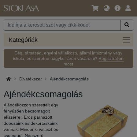
Nyelv
Fő
Beje
/
ajánlat
Pénznem
Kateg
Kategóriák
Cég, társaság, egyéni vállalkozó, állami intézmény vagy
iskola, és szeretne nagyker áron vásárolni?
Regisztráljon
most
Divatékszer
Ajéndékcsomagolás
Ajéndékcsomagolás
Ajándékozzon szeretteit egy
fényűzően becsomagolt
ékszerrel. Erős párnázott
dobozaink és dekortáskáink
vannak. Mindenki választ és
csomagol. Népszerű