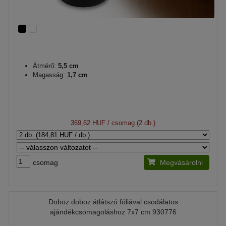
Átmérő:
5,5 cm
Magasság:
1,7 cm
369,62 HUF
/ csomag (2 db.)
csomag
Megvásárolni
Doboz doboz átlátszó fóliával csodálatos
ajándékcsomagoláshoz 7x7 cm 930776