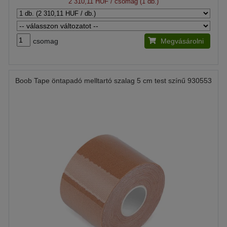
2 310,11 HUF
/ csomag (1 db.)
csomag
Megvásárolni
Boob Tape öntapadó melltartó szalag 5 cm test színű 930553