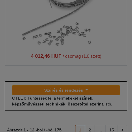
4 012,46 HUF
/ csomag (1.0 szett)
Szűrés és rendezés
ÖTLET: Tüntessék fel a termékeket
színek,
képzőművészeti technikák, összetétel szerint
, stb.
Ábrázolt
1 -
12
-ból / -ből
175
1
2
...
15