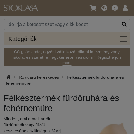
Nyelv
Fő
Beje
/
ajánlat
Pénznem
Kateg
Kategóriák
Cég, társaság, egyéni vállalkozó, állami intézmény vagy
iskola, és szeretne nagyker áron vásárolni?
Regisztráljon
most
Rövidáru kereskedés
Félkésztermék fürdőruhára és
fehérneműre
Félkésztermék fürdőruhára és
fehérneműre
Minden, ami a melltartók,
fürdőruhák vagy fűzők
készítéséhez szükséges. Varrj