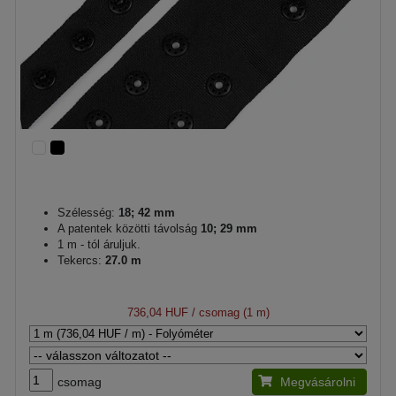
Szélesség:
18; 42 mm
A patentek közötti távolság
10; 29 mm
1 m - tól áruljuk.
Tekercs:
27.0 m
736,04 HUF
/ csomag (1 m)
csomag
Megvásárolni