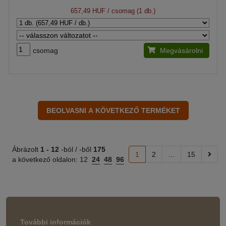
657,49 HUF
/ csomag (1 db.)
csomag
Megvásárolni
Ábrázolt
1 -
12
-ból / -ből
175
1
2
...
15
a következő oldalon:
12
24
48
96
További információk