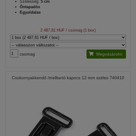
Szélesség:
5 cm
Öntapadós
Egyoldalas
2 487,81 HUF
/ csomag (1 box)
csomag
Megvásárolni
Csokornyakkendő /melltartó kapocs 12 mm széles 740410