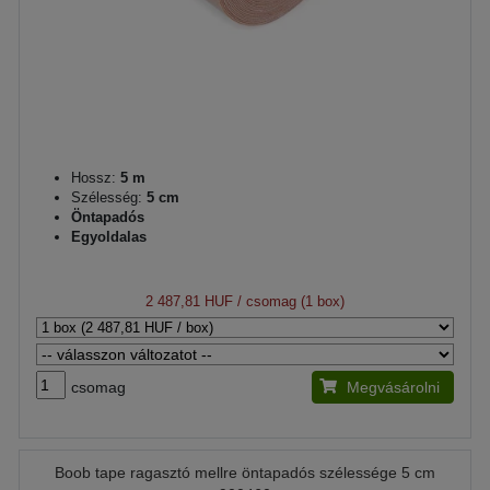
Hossz:
5 m
Szélesség:
5 cm
Öntapadós
Egyoldalas
2 487,81 HUF
/ csomag (1 box)
csomag
Megvásárolni
Boob tape ragasztó mellre öntapadós szélessége 5 cm