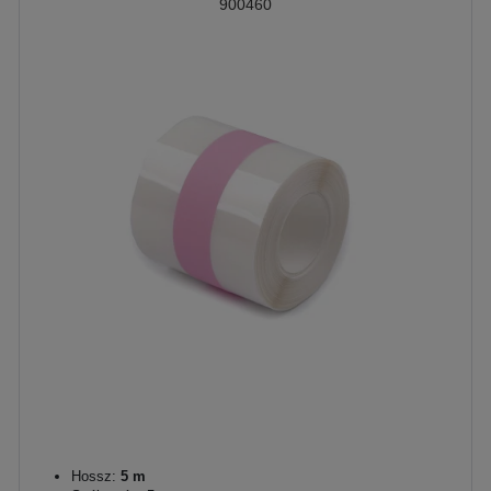
900460
Hossz:
5 m