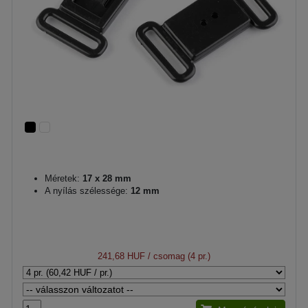
Méretek:
17 x 28 mm
A nyílás szélessége:
12 mm
241,68 HUF
/ csomag (4 pr.)