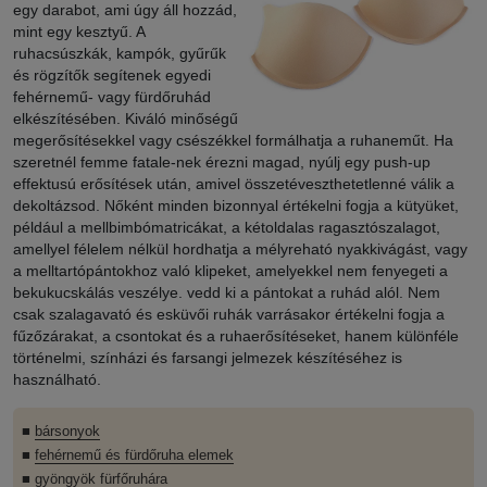
egy darabot, ami úgy áll hozzád,
mint egy kesztyű. A
ruhacsúszkák, kampók, gyűrűk
és rögzítők segítenek egyedi
fehérnemű- vagy fürdőruhád
elkészítésében. Kiváló minőségű
megerősítésekkel vagy csészékkel formálhatja a ruhaneműt. Ha
szeretnél femme fatale-nek érezni magad, nyúlj egy push-up
effektusú erősítések után, amivel összetéveszthetetlenné válik a
dekoltázsod. Nőként minden bizonnyal értékelni fogja a kütyüket,
például a mellbimbómatricákat, a kétoldalas ragasztószalagot,
amellyel félelem nélkül hordhatja a mélyreható nyakkivágást, vagy
a melltartópántokhoz való klipeket, amelyekkel nem fenyegeti a
bekukucskálás veszélye. vedd ki a pántokat a ruhád alól. Nem
csak szalagavató és esküvői ruhák varrásakor értékelni fogja a
fűzőzárakat, a csontokat és a ruhaerősítéseket, hanem különféle
történelmi, színházi és farsangi jelmezek készítéséhez is
használható.
■
bársonyok
■
fehérnemű és fürdőruha elemek
■
gyöngyök fürfőruhára