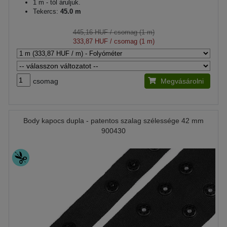
1 m - tól áruljuk.
Tekercs:
45.0 m
445,16 HUF
/ csomag (1 m)
333,87 HUF
/ csomag (1 m)
csomag
Megvásárolni
Body kapocs dupla - patentos szalag szélessége 42 mm
900430