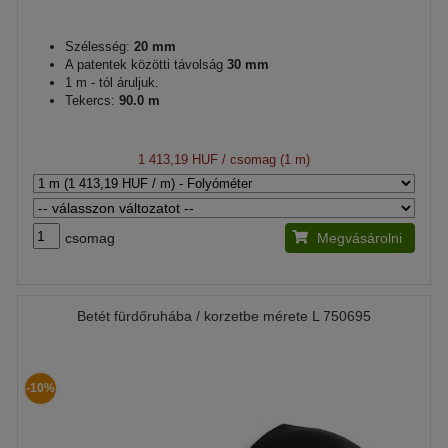
Szélesség:
20 mm
A patentek közötti távolság
30 mm
1 m - tól áruljuk.
Tekercs:
90.0 m
1 413,19 HUF
/ csomag (1 m)
csomag
Megvásárolni
Betét fürdőruhába / korzetbe mérete L 750695
-10%