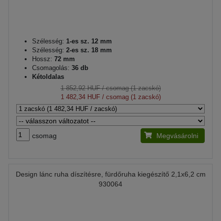
Szélesség:
1-es sz. 12 mm
Szélesség:
2-es sz. 18 mm
Hossz:
72 mm
Csomagolás:
36 db
Kétoldalas
1 852,92 HUF
/ csomag (1 zacskó)
1 482,34 HUF
/ csomag (1 zacskó)
csomag
Megvásárolni
Design lánc ruha díszítésre, fürdőruha kiegészítő 2,1x6,2 cm
930064