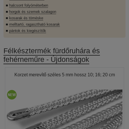
■
halcsont folyóméterben
■
horgok és szemek szalagon
■
kosarak és töméske
■
melltartó, ragasztható kosarak
■
pántok és kiegészítők
Félkésztermék fürdőruhára és
fehérneműre - Újdonságok
Korzet merevítő széles 5 mm hossz 10; 16; 20 cm