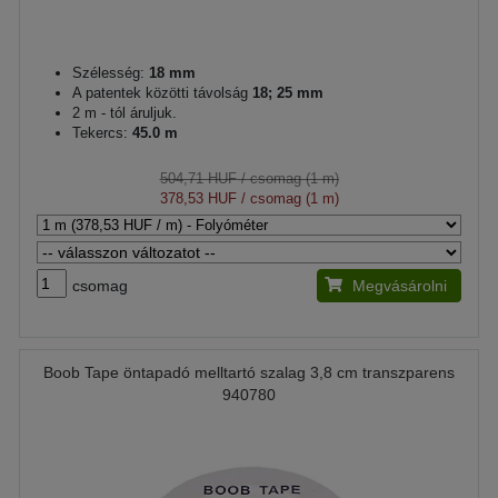
Szélesség:
18 mm
A patentek közötti távolság
18; 25 mm
2 m - tól áruljuk.
Tekercs:
45.0 m
504,71 HUF
/ csomag (1 m)
378,53 HUF
/ csomag (1 m)
csomag
Megvásárolni
Boob Tape öntapadó melltartó szalag 3,8 cm transzparens
940780