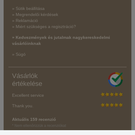
» Sütik beállítása
» Megrendelői kérdések
» Reklamáció
» Miért szükséges a regisztráció?
» Kedvezmények és jutalmak nagykereskedelmi
vásárlóinknak
» Súgó
Vásárlók
értékelése
Excellent service
Thank you.
Aktuális 159 recenzió
* Nem ellenőrizzük a recenziókat