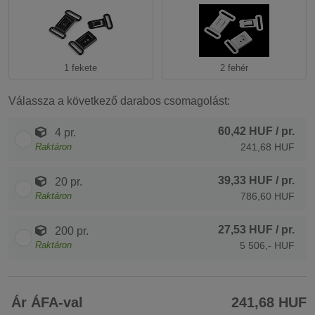
1 fekete
2 fehér
Válassza a következő darabos csomagolást:
60,42 HUF
/ pr.
4 pr.
Raktáron
241,68 HUF
39,33 HUF
/ pr.
20 pr.
Raktáron
786,60 HUF
27,53 HUF
/ pr.
200 pr.
Raktáron
5 506,- HUF
Ár ÁFA-val
241,68 HUF