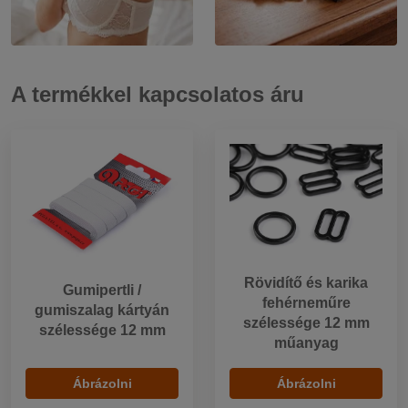
A termékkel kapcsolatos áru
Rövidítő és karika
Gumipertli /
fehérneműre
gumiszalag kártyán
szélessége 12 mm
szélessége 12 mm
műanyag
Ábrázolni
Ábrázolni