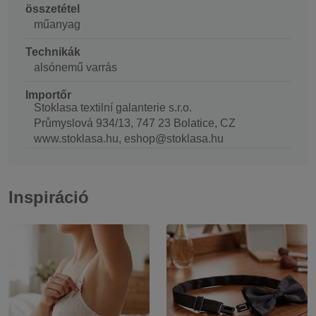
összetétel
műanyag
Technikák
alsónemű varrás
Importőr
Stoklasa textilní galanterie s.r.o.
Průmyslová 934/13, 747 23 Bolatice, CZ
www.stoklasa.hu, eshop@stoklasa.hu
Inspiráció