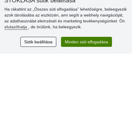
STOKLASA sütik beállítása
Ha rákattint az „Összes süti elfogadása” lehetőségre, beleegyezik
azok tárolásába az eszközén, ami segíti a webhely navigációját,
Vásárlók
az adathasználat elemzését és marketing tevékenységünket. Ön
értékelése
elutasíthatja
, de örülünk, ha beleegyezik.
Excellent service
Sütik beállítása
Minden süti elfogadása
Thank you.
Aktuális 159 recenzió
* Nem ellenőrizzük a recenziókat