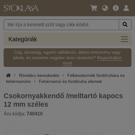
Nyelv
Fő
Beje
/
ajánlat
Pénznem
Kateg
Kategóriák
Cég, társaság, egyéni vállalkozó, állami intézmény vagy
iskola, és szeretne nagyker áron vásárolni?
Regisztráljon
most
Rövidáru kereskedés
Félkésztermék fürdőruhára és
fehérneműre
Fehérnemű és fürdőruha elemek
Csokornyakkendő /melltartó kapocs
12 mm széles
Áru kódja:
740410