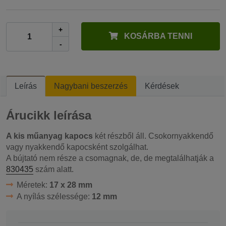
+
KOSÁRBA TENNI
-
Leírás
Nagybani beszerzés
Kérdések
Árucikk leírása
A kis műanyag kapocs
két részből áll. Csokornyakkendő
vagy nyakkendő kapocsként szolgálhat.
A bújtató nem része a csomagnak, de, de megtalálhatják a
830435
szám alatt.
Méretek:
17 x 28 mm
A nyílás szélessége:
12 mm