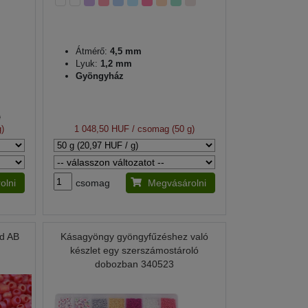
Átmérő:
4,5 mm
Lyuk:
1,2 mm
Gyöngyház
)
)
1 048,50 HUF
/ csomag (50 g)
olni
csomag
Megvásárolni
ed AB
Kásagyöngy gyöngyfűzéshez való
készlet egy szerszámostároló
dobozban 340523