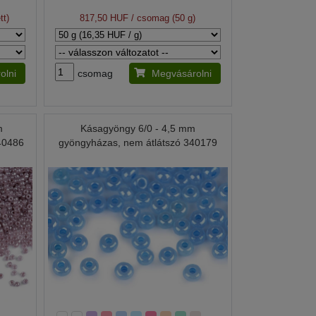
tt)
817,50 HUF
/ csomag (50 g)
olni
csomag
Megvásárolni
m
Kásagyöngy 6/0 - 4,5 mm
340486
gyöngyházas, nem átlátszó 340179