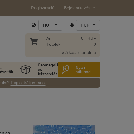
Regisztráció
Bejelentkezés
HU
HUF
Ár:
0,- HUF
Tételek:
0
» A kosár tartalma
Csomagolás
t
Nyári
és
észítők
stílusod
felszerelés
rolni?
Regisztráljon most
en és