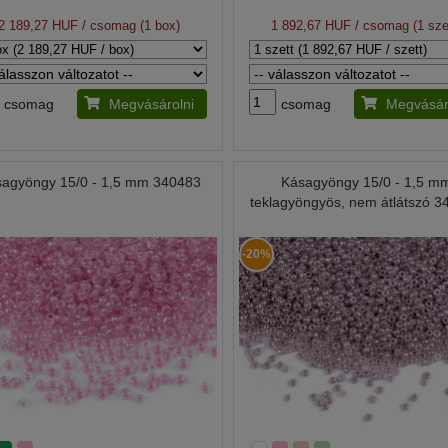
2 189,27 HUF
/ csomag (1 box)
1 892,67 HUF
/ csomag (1 sze
csomag
Megvásárolni
csomag
Megvásár
agyöngy 15/0 - 1,5 mm 340483
Kásagyöngy 15/0 - 1,5 m
teklagyöngyös, nem átlátszó 
-20%