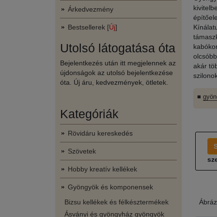
kivitel
Árkedvezmény
építőel
Bestsellerek [
Új
]
Kínálat
támaszk
Utolsó látogatása óta
kabókon
olcsóbb
Bejelentkezés után itt megjelennek az
akár tö
újdonságok az utolsó bejelentkezése
szilono
óta. Új áru, kedvezmények, ötletek.
■
gyön
Kategóriák
Rövidáru kereskedés
Szövetek
sze
Hobby kreatív kellékek
Gyöngyök és komponensek
Bizsu kellékek és félkésztermékek
Ábráz
Ásványi és gyöngyház gyöngyök