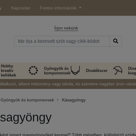
y
Kapcsolat
Fontos információk
Írjon nekünk
Hobby
Gyöngyök és
Diva
kreatív
Divatékszer
komponensek
kieg
kellékek
állalkozó, állami intézmény vagy iskola, és szeretne nagyker áron vásá
Gyöngyök és komponensek
Kásagyöngy
sagyöngy
ént ismert maggyöngyöket keresel? Több méretben, különböző színb