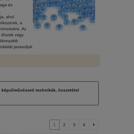
yaga és
.
ja, ahol
 ékszerek, a
 hímzésére. Az
 díszek vagy
gvékonyabb
álatát javasoljuk.
, képzőművészeti technikák, összetétel
1
2
3
4