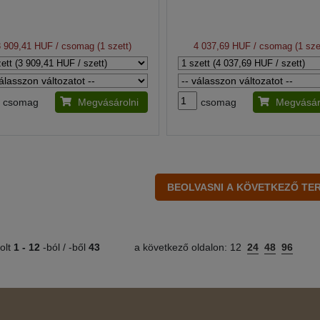
3 909,41 HUF
/ csomag (1 szett)
4 037,69 HUF
/ csomag (1 sze
csomag
Megvásárolni
csomag
Megvásár
olt
1 -
12
-ból / -ből
43
a következő oldalon:
12
24
48
96