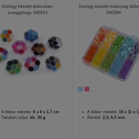
Gyöngy készlet dobozban,
Gyöngy készlet műanyag dob
üveggyöngy 340501
340394
A doboz méretei:
8 x 8 x 1,7 cm
A doboz méretei:
10 x 11 x 
Tartalom súlya:
kb. 30 g
Átmérő:
2,3; 6,5 mm