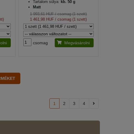
Tartalom súlya:
kb. 50 g
Matt
1 993,61 HUF
/ csomag (1 szett)
tt)
1 461,98 HUF
/ csomag (1 szett)
olni
csomag
Megvásárolni
1
2
3
4