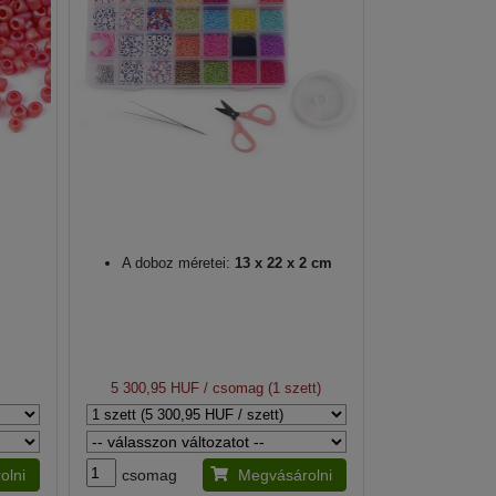
A doboz méretei:
13 x 22 x 2 cm
5 300,95 HUF
/ csomag (1 szett)
olni
csomag
Megvásárolni