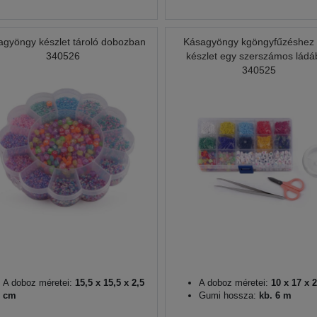
agyöngy készlet tároló dobozban
Kásagyöngy kgöngyfűzéshez 
340526
készlet egy szerszámos lád
340525
A doboz méretei:
15,5 x 15,5 x 2,5
A doboz méretei:
10 x 17 x 
cm
Gumi hossza:
kb. 6 m