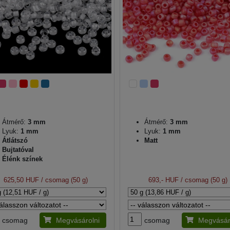
Átmérő:
3 mm
Átmérő:
3 mm
Lyuk:
1 mm
Lyuk:
1 mm
Átlátszó
Matt
Bujtatóval
Élénk színek
625,50 HUF
/ csomag (50 g)
693,- HUF
/ csomag (50 g)
csomag
Megvásárolni
csomag
Megvásár