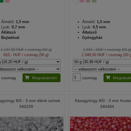
Átmérő:
1,5 mm
Átmérő:
1,5 mm
Lyuk:
0,7 mm
Lyuk:
0,5 mm
Átlátszó
Áttetsző
Bujtatóval
Gyöngyház
1 137,50 HUF
/ csomag (50 g)
1 937,- HUF
/ csomag (50 g
910,- HUF
/ csomag (50 g)
1 549,50 HUF
/ csomag (50 g
csomag
Megvásárolni
csomag
Megvásár
agyöngy 8/0 - 3 mm élénk színek
Kásagyöngy 8/0 - 3 mm frost
340239
340484