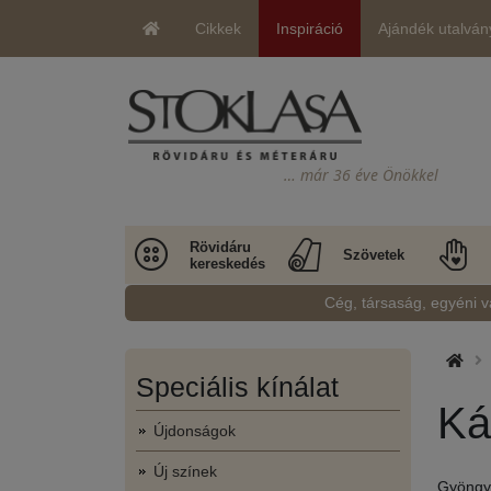
Cikkek
Inspiráció
Ajándék utalván
… már 36 éve Önökkel
Rövidáru
Szövetek
kereskedés
Cég, társaság, egyéni v
Speciális kínálat
Ká
Újdonságok
Új színek
Gyöngyk