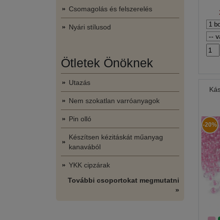
Csomagolás és felszerelés
Nyári stílusod
Ötletek Önöknek
Utazás
Kás
Nem szokatlan varróanyagok
Pin olló
-20%
Készítsen kézitáskát műanyag
kanavából
YKK cipzárak
További csoportokat megmutatni
»