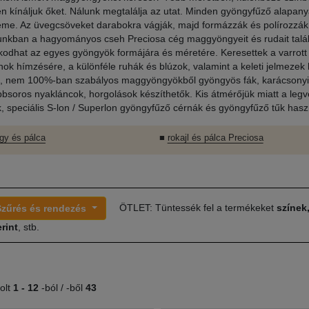
ben kínáljuk őket. Nálunk megtalálja az utat. Minden gyöngyfűző alapan
eme. Az üvegcsöveket darabokra vágják, majd formázzák és polírozzák
unkban a hagyományos cseh Preciosa cég maggyöngyeit és rudait talál
odhat az egyes gyöngyök formájára és méretére. Keresettek a varrott
ok hímzésére, a különféle ruhák és blúzok, valamint a keleti jelmezek
, nem 100%-ban szabályos maggyöngyökből gyöngyös fák, karácsonyi
bbsoros nyakláncok, horgolások készíthetők. Kis átmérőjük miatt a le
k, speciális S-lon / Superlon gyöngyfűző cérnák és gyöngyfűző tűk haszn
gy és pálca
■
rokajl és pálca Preciosa
ÖTLET: Tüntessék fel a termékeket
színek
Szűrés és rendezés
rint
, stb.
olt
1 -
12
-ból / -ből
43