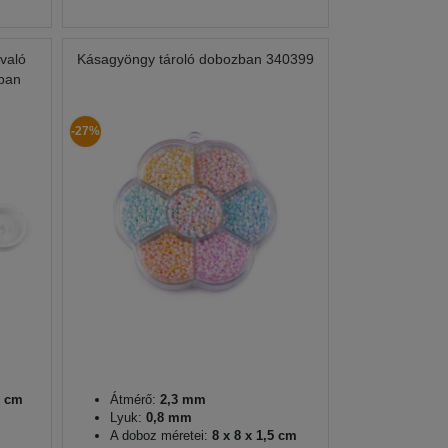
való
Kásagyöngy tároló dobozban 340399
ában
-27%
2 cm
Átmérő:
2,3 mm
Lyuk:
0,8 mm
A doboz méretei:
8 x 8 x 1,5 cm