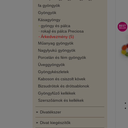
fa gyöngyök
Gyöngyök
Kásagyöngy
gyöngy és pálca
rokajl és pálca Preciosa
Árkedvezmény (5)
Műanyag gyöngyök
Nagylyukú gyöngyök
Porcelán és fém gyöngyök
Üveggyöngyök
Gyöngykészletek
Kaboson és csiszolt kövek
Bizsudrótok és drótsablonok
Gyöngyfűző kellékek
Szerszőámok és kellékek
Divatékszer
Divat kiegészítők