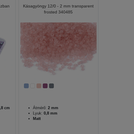
ozban
Kásagyöngy 12/0 - 2 mm transparent
frosted 340485
1,8 cm
Átmérő:
2 mm
Lyuk:
0,8 mm
Matt