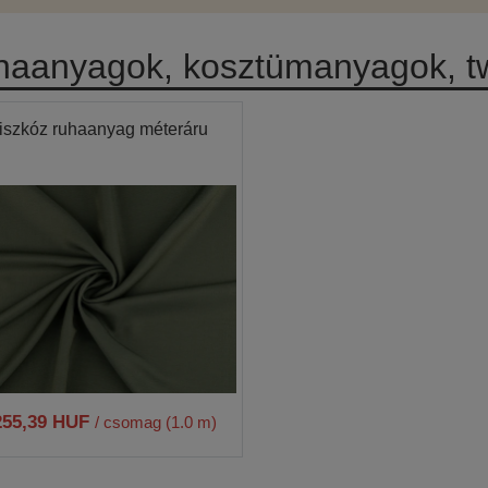
aanyagok, kosztümanyagok, t
iszkóz ruhaanyag méteráru
255,39 HUF
/ csomag (1.0 m)