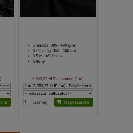
Gramázs:
305 - 400 g/m²
Szélesség:
150 - 155 cm
0.5 m - tól áruljuk.
Öltöny
)
6 359,37 HUF
/ csomag (1 m)
olni
csomag
Megvásárolni