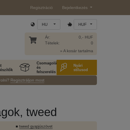
Regisztráció
Bejelentkezés
HU
HUF
Ár:
0,- HUF
Tételek:
0
» A kosár tartalma
Csomagolás
t
Nyári
és
észítők
stílusod
felszerelés
rolni?
Regisztráljon most
gok, tweed
■
tweed gyapjúszövet