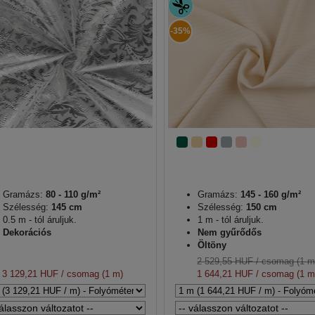
-35%
Gramázs:
80 - 110 g/m²
Gramázs:
145 - 160 g/m²
Szélesség:
145 cm
Szélesség:
150 cm
0.5 m - tól áruljuk.
1 m - tól áruljuk.
Dekorációs
Nem gyűrődős
Öltöny
2 529,55 HUF
/ csomag (1 m
3 129,21 HUF
/ csomag (1 m)
1 644,21 HUF
/ csomag (1 m