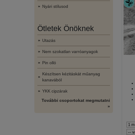
Nyári stílusod
Ötletek Önöknek
Utazás
Nem szokatlan varróanyagok
Pin olló
Készítsen kézitáskát műanyag
kanavából
YKK cipzárak
További csoportokat megmutatni
»