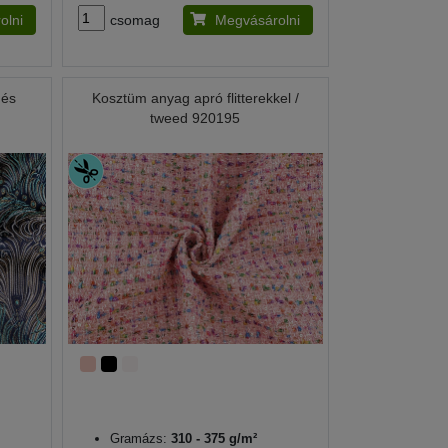
olni
csomag
Megvásárolni
 és
Kosztüm anyag apró flitterekkel /
tweed 920195
Gramázs:
310 - 375 g/m²