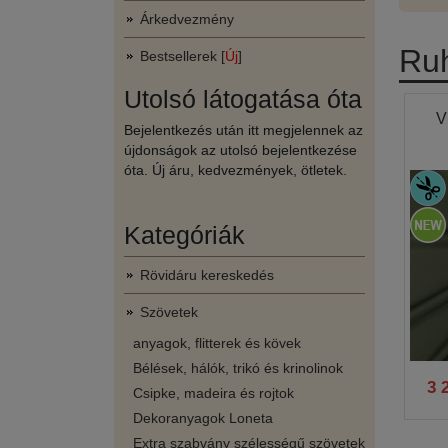
Árkedvezmény
Ruh
Bestsellerek [
Új
]
Utolsó látogatása óta
V
Bejelentkezés után itt megjelennek az
újdonságok az utolsó bejelentkezése
óta. Új áru, kedvezmények, ötletek.
Kategóriák
Rövidáru kereskedés
Szövetek
anyagok, flitterek és kövek
Bélések, hálók, trikó és krinolinok
3 
Csipke, madeira és rojtok
Dekoranyagok Loneta
Extra szabvány szélességű szövetek