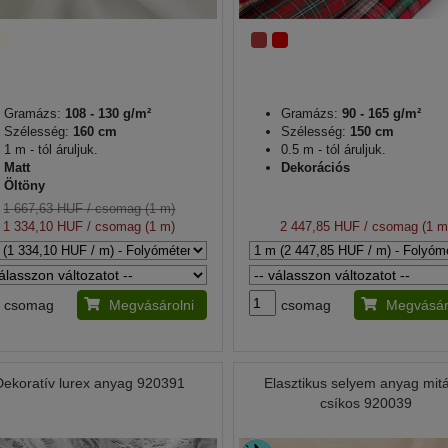
Gramázs:
108 - 130 g/m²
Gramázs:
90 - 165 g/m²
Szélesség:
160 cm
Szélesség:
150 cm
1 m - tól áruljuk.
0.5 m - tól áruljuk.
Matt
Dekorációs
Öltöny
1 667,63 HUF
/ csomag (1 m)
1 334,10 HUF
/ csomag (1 m)
2 447,85 HUF
/ csomag (1 m
csomag
Megvásárolni
csomag
Megvásár
Dekoratív lurex anyag 920391
Elasztikus selyem anyag mit
csíkos 920039