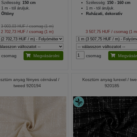
Szélesség:
150 cm
Szélesség:
150 - 160 cm
1 m - tól áruljuk.
1 m - tól áruljuk.
Öltöny
Ruházati, dekoratív
3 003,03 HUF
/ csomag (1 m)
2 702,73 HUF
/ csomag (1 m)
3 507,75 HUF
/ csomag (1 m
csomag
Megvásárolni
csomag
Megvásár
sztüm anyag fényes cérnával /
Kosztüm anyag lurexel / tw
tweed 920194
920185