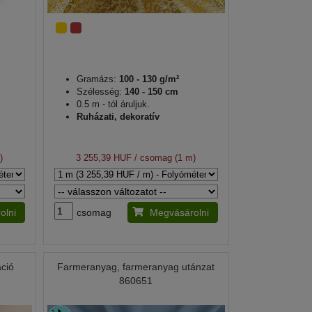
Gramázs:
100 - 130 g/m²
Szélesség:
140 - 150 cm
0.5 m - tól áruljuk.
Ruházati, dekoratív
)
3 255,39 HUF
/ csomag (1 m)
olni
csomag
Megvásárolni
áció
Farmeranyag, farmeranyag utánzat
860651