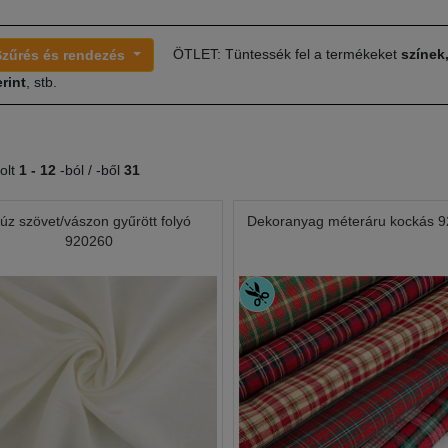
ÖTLET: Tüntessék fel a termékeket
színek
Szűrés és rendezés
rint
, stb.
olt
1 -
12
-ból / -ből
31
lúz szövet/vászon gyűrött folyó
Dekoranyag méteráru kockás 
920260