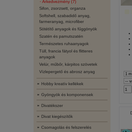
Árkedvezmény (7)
Sifon, zsorzsett, organza
Softshell, szabadidő anyag,
farmeranyag, microfiber
Sötétítő anyagok és fűggönyök
Szatén és pamutszatén
Természetes ruhaanyagok
Tüll, francia fátyol és flitteres
anyagok
Velúr, műbőr, kárpitos szövetek
Vízlepergető és abrosz anyag
Hobby kreatív kellékek
Gyöngyök és komponensek
Divatékszer
Divat kiegészítők
Csomagolás és felszerelés