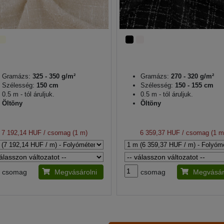
Gramázs:
325 - 350 g/m²
Gramázs:
270 - 320 g/m²
Szélesség:
150 cm
Szélesség:
150 - 155 cm
0.5 m - tól áruljuk.
0.5 m - tól áruljuk.
Öltöny
Öltöny
7 192,14 HUF
/ csomag (1 m)
6 359,37 HUF
/ csomag (1 m
csomag
Megvásárolni
csomag
Megvásár