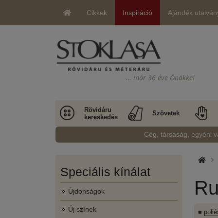
Cikkek
Inspiráció
Ajándék utalván
… már 36 éve Önökkel
Rövidáru
Szövetek
kereskedés
Cég, társaság, egyéni v
Speciális kínálat
Ru
Újdonságok
Új színek
■
poli