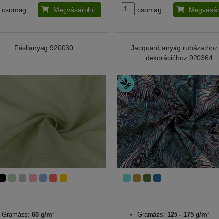
csomag
Megvásárolni
csomag
Megvásár
Fáslianyag 920030
Jacquard anyag ruházathoz
dekorációhoz 920364
Gramázs:
60 g/m²
Gramázs:
125 - 175 g/m²