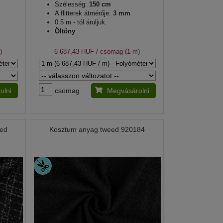
Szélesség:
150 cm
A flitterek átmérője:
3 mm
0.5 m - tól áruljuk.
Öltöny
)
6 687,43 HUF
/ csomag (1 m)
olni
csomag
Megvásárolni
eed
Kosztum anyag tweed 920184