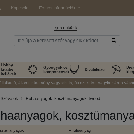
y
Kapcsolat
Fontos információk
Írjon nekünk
Hobby
Gyöngyök és
Diva
kreatív
Divatékszer
komponensek
kieg
kellékek
állalkozó, állami intézmény vagy iskola, és szeretne nagyker áron vásá
Szövetek
Ruhaanyagok, kosztümanyagok, tweed
haanyagok, kosztümanya
észter anyagok
■
ruhaanyag