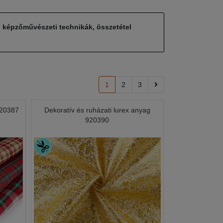
, képzőművészeti technikák, összetétel
1
2
3
920387
Dekoratív és ruházati lurex anyag
920390