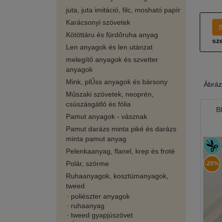
juta, juta imitáció, filc, mosható papír
Karácsonyi szövetek
Kötöttáru és fürdőruha anyag
sze
Len anyagok és len utánzat
melegítő anyagok és szvetter
anyagok
Mink, plŰss anyagok és bársony
Ábráz
Műszaki szövetek, neoprén,
csúszásgátló és fólia
B
Pamut anyagok - vásznak
Pamut darázs minta piké és darázs
minta pamut anyag
Pelenkaanyag, flanel, krep és froté
Polár, szörme
-20%
Ruhaanyagok, kosztümanyagok,
tweed
poliészter anyagok
ruhaanyag
tweed gyapjúszövet