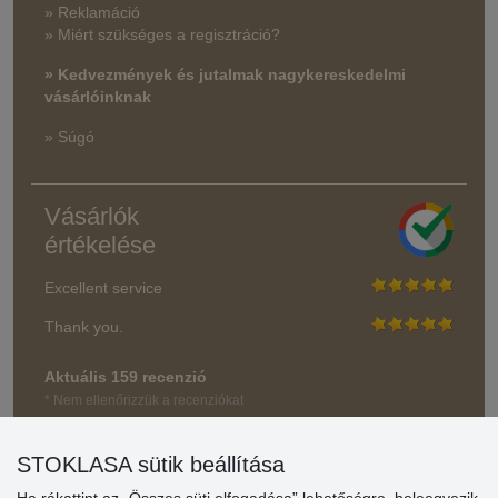
» Reklamáció
» Miért szükséges a regisztráció?
» Kedvezmények és jutalmak nagykereskedelmi
vásárlóinknak
» Súgó
Vásárlók
értékelése
Excellent service
Thank you.
Aktuális 159 recenzió
* Nem ellenőrizzük a recenziókat
STOKLASA sütik beállítása