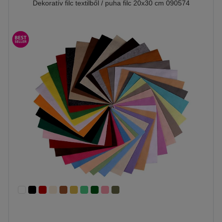
Dekoratív filc textilből / puha filc 20x30 cm 090574