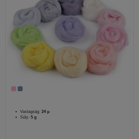
Vastagság:
24 µ
Súly:
5 g