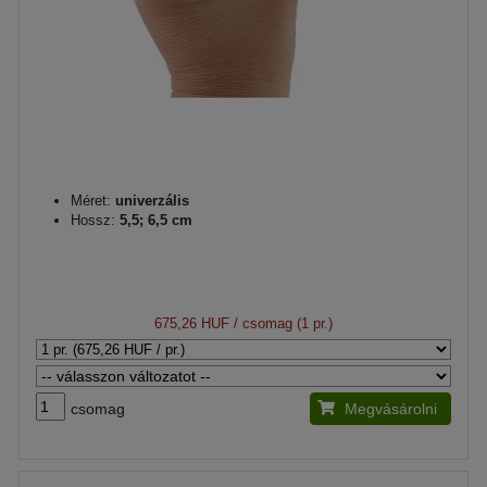
Méret:
univerzális
Hossz:
5,5; 6,5 cm
675,26 HUF
/ csomag (1 pr.)
csomag
Megvásárolni