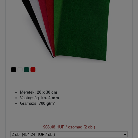
Méretek:
20 x 30 cm
Vastagság:
kb. 4 mm
Gramázs:
700 g/m²
908,48 HUF
/ csomag (2 db.)