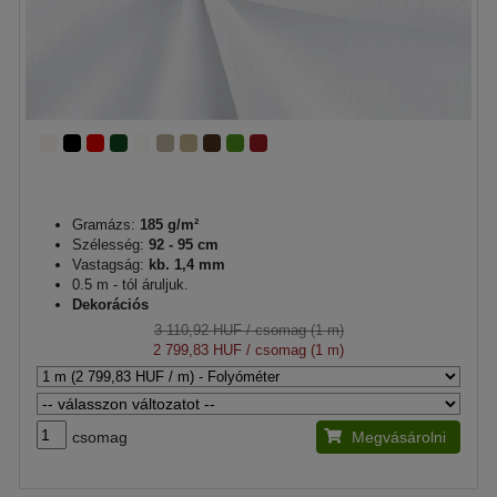
Gramázs:
185 g/m²
Szélesség:
92 - 95 cm
Vastagság:
kb. 1,4 mm
0.5 m - tól áruljuk.
Dekorációs
3 110,92 HUF
/ csomag (1 m)
2 799,83 HUF
/ csomag (1 m)
csomag
Megvásárolni