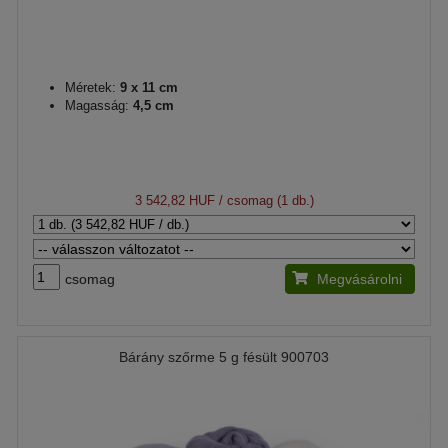
Méretek:
9 x 11 cm
Magasság:
4,5 cm
3 542,82 HUF
/ csomag (1 db.)
csomag
Megvásárolni
Bárány szőrme 5 g fésült 900703