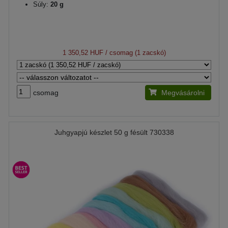
Súly:
20 g
1 350,52 HUF
/ csomag (1 zacskó)
csomag
Megvásárolni
Juhgyapjú készlet 50 g fésült 730338