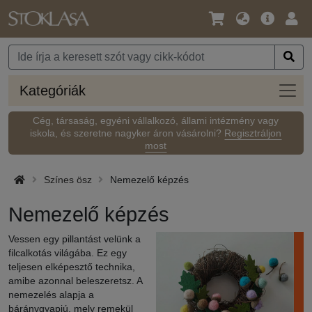
Nyelv
Fő
Beje
/
ajánlat
Pénznem
Kateg
Kategóriák
Cég, társaság, egyéni vállalkozó, állami intézmény vagy
iskola, és szeretne nagyker áron vásárolni?
Regisztráljon
most
Színes ösz
Nemezelő képzés
Nemezelő képzés
Vessen egy pillantást velünk a
filcalkotás világába. Ez egy
teljesen elképesztő technika,
amibe azonnal beleszeretsz. A
nemezelés alapja a
báránygyapjú, mely remekül