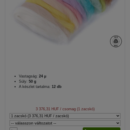
Vastagság:
24 µ
Súly:
50 g
A készlet tartalma:
12 db
3 376,31 HUF
/ csomag (1 zacskó)