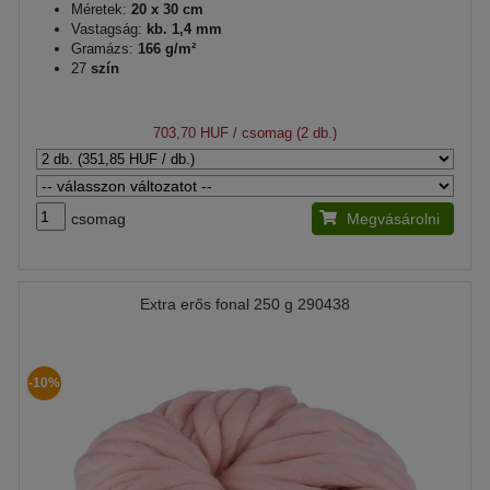
Méretek:
20 x 30 cm
Vastagság:
kb. 1,4 mm
Gramázs:
166 g/m²
27
szín
703,70 HUF
/ csomag (2 db.)
csomag
Megvásárolni
Extra erős fonal 250 g 290438
-10%