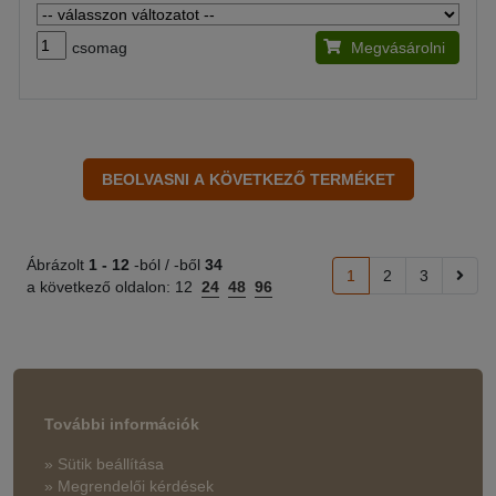
csomag
Megvásárolni
Ábrázolt
1 -
12
-ból / -ből
34
1
2
3
a következő oldalon:
12
24
48
96
További információk
» Sütik beállítása
» Megrendelői kérdések