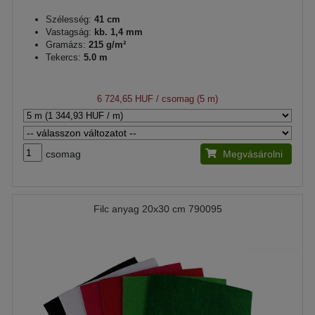
Szélesség:
41 cm
Vastagság:
kb. 1,4 mm
Gramázs:
215 g/m²
Tekercs:
5.0 m
6 724,65 HUF
/ csomag (5 m)
csomag
Megvásárolni
Filc anyag 20x30 cm 790095