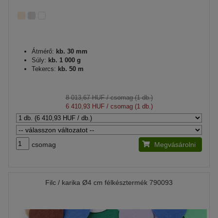
Átmérő:
kb. 30 mm
Súly:
kb. 1 000 g
Tekercs:
kb. 50 m
8 013,67 HUF
/ csomag (1 db.)
6 410,93 HUF
/ csomag (1 db.)
csomag
Megvásárolni
Filc / karika Ø4 cm félkésztermék 790093