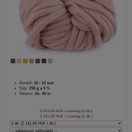
Átmérő:
10 - 15 mm
Súly:
250 g ± 5 %
Tekercs:
kb. 40 m
2 379,65 HUF
/ csomag (1 db.)
2 141,68 HUF
/ csomag (1 db.)