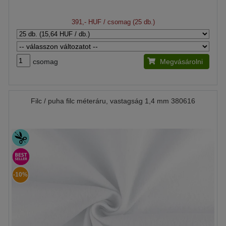
391,- HUF
/ csomag (25 db.)
csomag
Megvásárolni
Filc / puha filc méteráru, vastagság 1,4 mm 380616
-10%