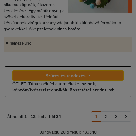
alkalmas figurák, ékszerek
készítésére. Egy másik anyag a
szövet dekoratív filc. Például
készítsenek virágokat vagy vágjanak ki különböző formákat a
gyerekekkel. A képzeletnek nincs határa.
■
nemezelünk
Szűrés és rendezés
ÖTLET: Tüntessék fel a termékeket
színek,
képzőművészeti technikák, összetétel szerint
, stb.
Ábrázolt
1 -
12
-ból / -ből
34
1
2
3
Juhgyapjú 20 g fésült 730340