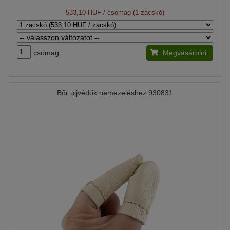
533,10 HUF
/ csomag (1 zacskó)
csomag
Megvásárolni
Bőr ujjvédők nemezeléshez 930831