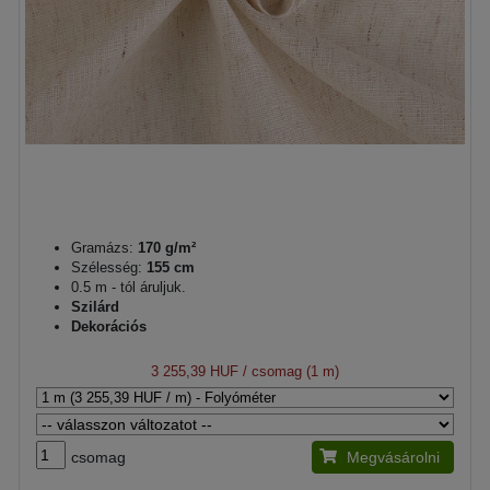
Gramázs:
170 g/m²
Szélesség:
155 cm
0.5 m - tól áruljuk.
Szilárd
Dekorációs
3 255,39 HUF
/ csomag (1 m)
csomag
Megvásárolni