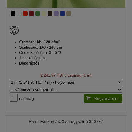
Gramázs:
kb. 120 g/m²
Szélesség:
140 - 145 cm
Összekapódása:
3 - 5 %
1 m - tól áruljuk.
Dekorációs
2 241,97 HUF
/ csomag (1 m)
csomag
Megvásárolni
Pamutvászon / szövet egyszínű 380797