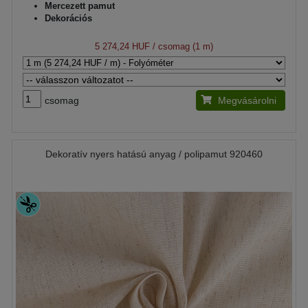
Mercezett pamut
Dekorációs
5 274,24 HUF
/ csomag (1 m)
csomag
Megvásárolni
Dekoratív nyers hatású anyag / polipamut 920460