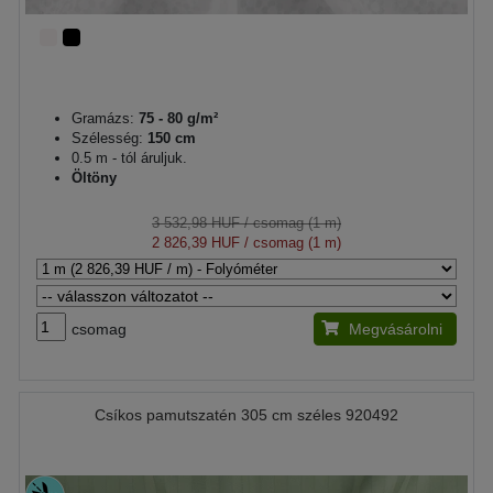
Gramázs:
75 - 80 g/m²
Szélesség:
150 cm
0.5 m - tól áruljuk.
Öltöny
3 532,98 HUF
/ csomag (1 m)
2 826,39 HUF
/ csomag (1 m)
csomag
Megvásárolni
Csíkos pamutszatén 305 cm széles 920492