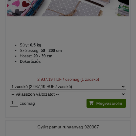
Súly:
0,5 kg
Szélesség:
50 - 200 cm
Hossz:
20 - 39 cm
Dekorációs
2 937,19 HUF
/ csomag (1 zacskó)
csomag
Megvásárolni
Gyűrt pamut ruhaanyag 920367