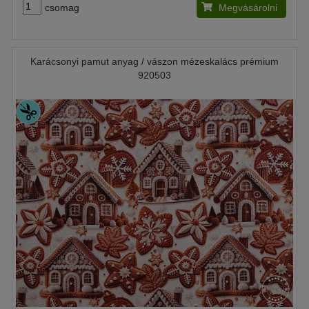
csomag
Megvásárolni
Karácsonyi pamut anyag / vászon mézeskalács prémium
920503