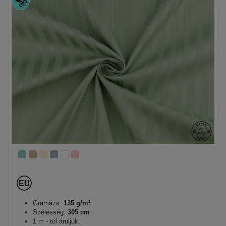
Gramázs:
135 g/m²
Szélesség:
305 cm
1 m - tól áruljuk.