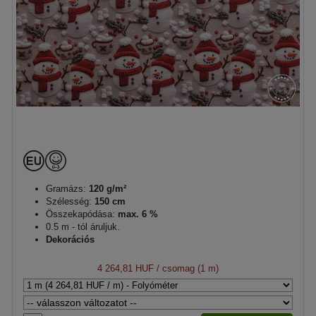
Gramázs:
120 g/m²
Szélesség:
150 cm
Összekapódása:
max. 6 %
0.5 m - tól áruljuk.
Dekorációs
4 264,81 HUF
/ csomag (1 m)