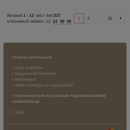
Ábrázolt
1 -
12
-ból / -ből
237
1
2
...
20
a következő oldalon:
12
24
48
96
További információk
» Sütik beállítása
» Megrendelői kérdések
» Reklamáció
» Miért szükséges a regisztráció?
» Kedvezmények és jutalmak nagykereskedelmi
vásárlóinknak
» Súgó