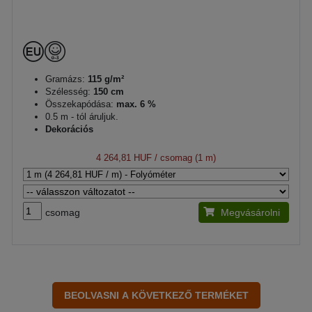
Gramázs:
115 g/m²
Szélesség:
150 cm
Összekapódása:
max. 6 %
0.5 m - tól áruljuk.
Dekorációs
4 264,81 HUF
/ csomag (1 m)
csomag
Megvásárolni