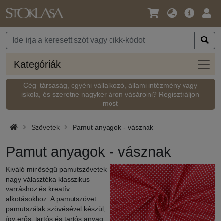
Nyelv
Fő
Beje
/
ajánlat
Pénznem
Kateg
Kategóriák
Cég, társaság, egyéni vállalkozó, állami intézmény vagy
iskola, és szeretne nagyker áron vásárolni?
Regisztráljon
most
Szövetek
Pamut anyagok - vásznak
Pamut anyagok - vásznak
Kiváló minőségű pamutszövetek
nagy választéka klasszikus
varráshoz és kreatív
alkotásokhoz. A pamutszövet
pamutszálak szövésével készül,
így erős, tartós és tartós anyag.