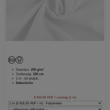
Gramázs:
250 g/m²
Szélesség:
320 cm
1 m - tól áruljuk.
Dekorációs
6 916,65 HUF
/ csomag (1 m)