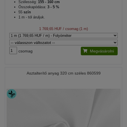
Szélesség:
155 - 160 cm
Összekapódása:
3 - 5 %
55
szín
1 m - tól áruljuk.
1 769,65 HUF
/ csomag (1 m)
csomag
Megvásárolni
Asztalterítő anyag 320 cm széles 860599