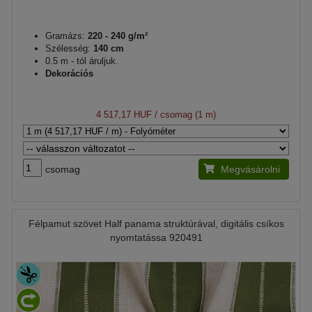
Gramázs:
220 - 240 g/m²
Szélesség:
140 cm
0.5 m - tól áruljuk.
Dekorációs
4 517,17 HUF
/ csomag (1 m)
csomag
Megvásárolni
Félpamut szövet Half panama struktúrával, digitális csíkos
nyomtatássa 920491