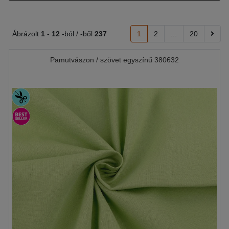
Ábrázolt
1 -
12
-ból / -ből
237
1
2
...
20
Pamutvászon / szövet egyszínű 380632