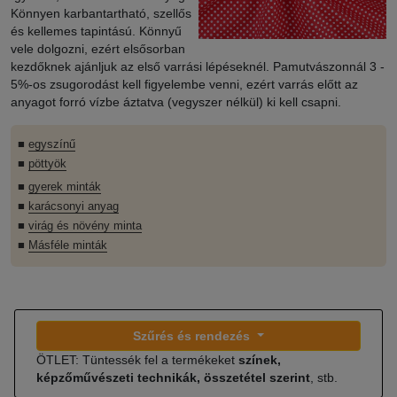
Könnyen karbantartható, szellős
és kellemes tapintású. Könnyű
vele dolgozni, ezért elsősorban
kezdőknek ajánljuk az első varrási lépéseknél. Pamutvászonnál 3 -
5%-os zsugorodást kell figyelembe venni, ezért varrás előtt az
anyagot forró vízbe áztatva (vegyszer nélkül) ki kell csapni.
■
egyszínű
■
pöttyök
■
gyerek minták
■
karácsonyi anyag
■
virág és növény minta
■
Másféle minták
Szűrés és rendezés
ÖTLET: Tüntessék fel a termékeket
színek,
képzőművészeti technikák, összetétel szerint
, stb.