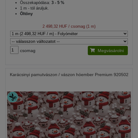
Összekapódása:
3 - 5 %
1 m - tól áruljuk.
Öltöny
2 498,32 HUF
/ csomag (1 m)
csomag
Megvásárolni
Karácsinyi pamutvászon / vászon hóember Premium 920502