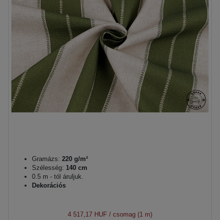
Gramázs:
220 g/m²
Szélesség:
140 cm
0.5 m - tól áruljuk.
Dekorációs
4 517,17 HUF
/ csomag (1 m)