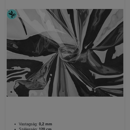
Vastagság:
0,2 mm
Szélesség:
120 cm