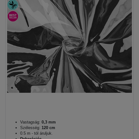
Vastagság:
0,3 mm
Szélesség:
120 cm
0.5 m - tól áruljuk.
Dekorációs