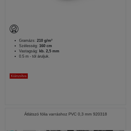
Gramázs:
210 g/m²
Szélesség:
160 cm
Vastagság:
kb. 2,5 mm
0.5 m - tól áruljuk.
Kiárusítva
Átlátszó fólia varráshoz PVC 0,3 mm 920318