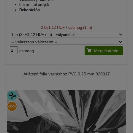
0.5 m - tól áruljuk.
Dekorációs
2 061,12 HUF
/ csomag (1 m)
csomag
Megvásárolni
Átlátszó fólia varráshoz PVC 0,25 mm 920317
-35%