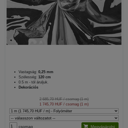
Vastagság:
0,25 mm
Szélesség:
120 cm
0.5 m - tól áruljuk.
Dekorációs
2 685,70 HUF
/ csomag (1 m)
1 745,70 HUF
/ csomag (1 m)
csomag
Megvásárolni