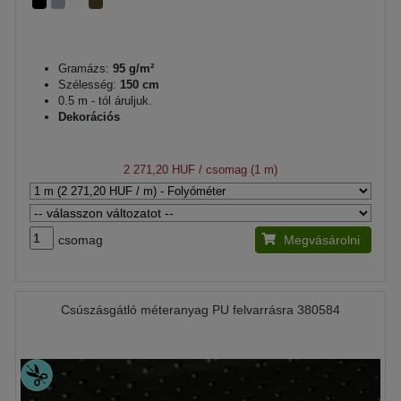
Gramázs:
95 g/m²
Szélesség:
150 cm
0.5 m - tól áruljuk.
Dekorációs
2 271,20 HUF
/ csomag (1 m)
csomag
Megvásárolni
Csúszásgátló méteranyag PU felvarrásra 380584