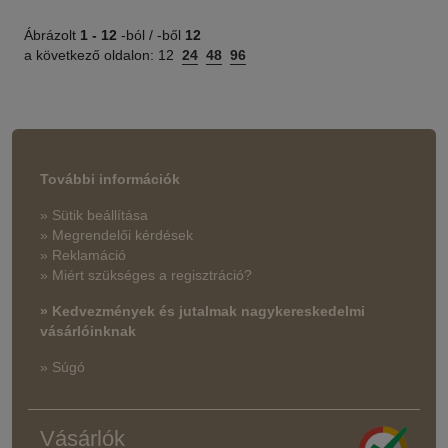
Ábrázolt
1 -
12
-ból / -ből
12
a következő oldalon:
12
24
48
96
További információk
» Sütik beállítása
» Megrendelői kérdések
» Reklamáció
» Miért szükséges a regisztráció?
» Kedvezmények és jutalmak nagykereskedelmi
vásárlóinknak
» Súgó
Vásárlók