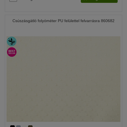
Csúszásgátló folyóméter PU felülettel felvarrásra 860682