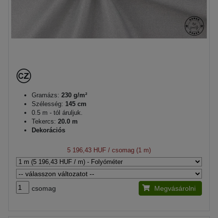
Gramázs:
230 g/m²
Szélesség:
145 cm
0.5 m - tól áruljuk.
Tekercs:
20.0 m
Dekorációs
5 196,43 HUF
/ csomag (1 m)
csomag
Megvásárolni