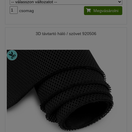
csomag
Megvásárolni
3D távtartó háló / szövet 920506