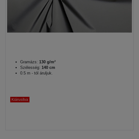
Gramázs:
130 g/m²
Szélesség:
140 cm
0.5 m - tól áruljuk.
Kiárusítva