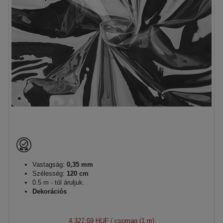
Vastagság:
0,35 mm
Szélesség:
120 cm
0.5 m - tól áruljuk.
Dekorációs
4 327,69 HUF
/ csomag (1 m)