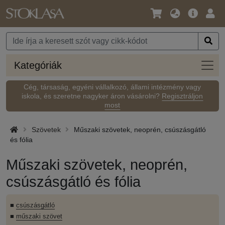
Nyelv
Fő
Beje
/
ajánlat
Pénznem
Kateg
Kategóriák
Cég, társaság, egyéni vállalkozó, állami intézmény vagy
iskola, és szeretne nagyker áron vásárolni?
Regisztráljon
most
Szövetek
Műszaki szövetek, neoprén, csúszásgátló
és fólia
Műszaki szövetek, neoprén,
csúszásgátló és fólia
■
csúszásgátló
■
műszaki szövet