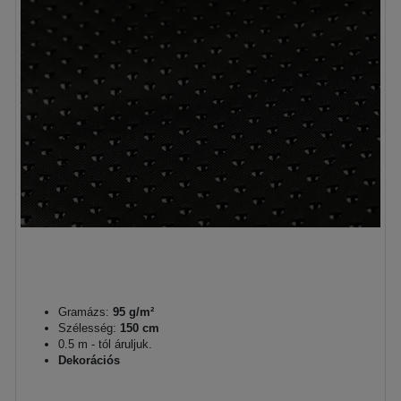
Gramázs:
95 g/m²
Szélesség:
150 cm
0.5 m - tól áruljuk.
Dekorációs