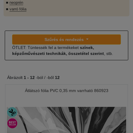
■
neoprén
■
varró fólia
Szűrés és rendezés
ÖTLET: Tüntessék fel a termékeket
színek,
képzőművészeti technikák, összetétel szerint
, stb.
Ábrázolt
1 -
12
-ból / -ből
12
Átlátszó fólia PVC 0,35 mm varrható 860923