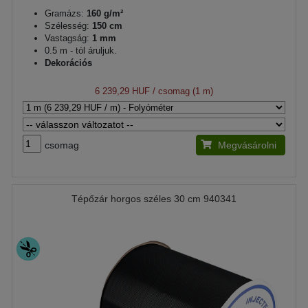
Gramázs:
160 g/m²
Szélesség:
150 cm
Vastagság:
1 mm
0.5 m - tól áruljuk.
Dekorációs
6 239,29 HUF
/ csomag (1 m)
csomag
Megvásárolni
Tépőzár horgos széles 30 cm 940341