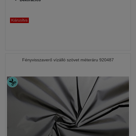
Kiárusítva
Fényvisszaverő vízálló szövet méteráru 920487