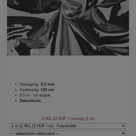
Vastagság:
0,2 mm
Szélesség:
120 cm
0.5 m - tól áruljuk.
Dekorációs
2 061,12 HUF
/ csomag (1 m)