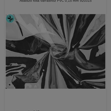
Átlátszó fólia varráshoz PVC 0,15 mm 920315