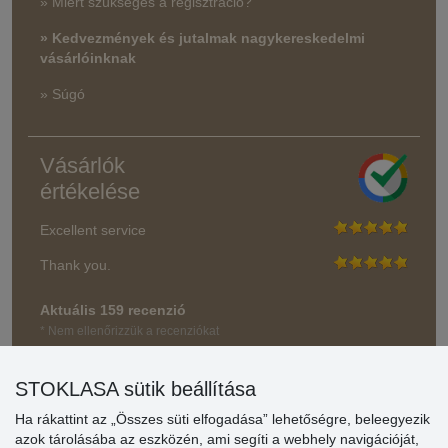
» Miért szükséges a regisztráció?
» Kedvezmények és jutalmak nagykereskedelmi
vásárlóinknak
» Súgó
Vásárlók
értékelése
Excellent service
Thank you.
Aktuális 159 recenzió
* Nem ellenőrizzük a recenziókat
STOKLASA sütik beállítása
Ha rákattint az „Összes süti elfogadása” lehetőségre, beleegyezik
azok tárolásába az eszközén, ami segíti a webhely navigációját,