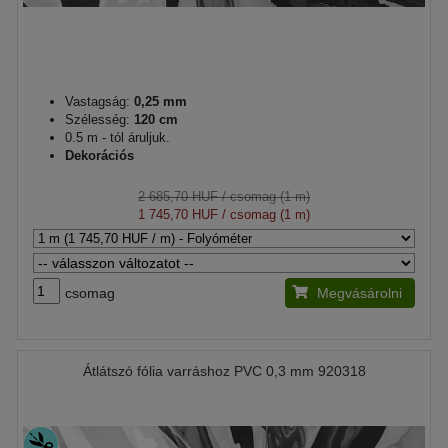
Vastagság:
0,25 mm
Szélesség:
120 cm
0.5 m - tól áruljuk.
Dekorációs
2 685,70 HUF
/ csomag (1 m)
1 745,70 HUF
/ csomag (1 m)
csomag
Megvásárolni
Átlátszó fólia varráshoz PVC 0,3 mm 920318