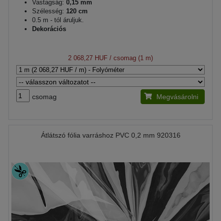
Vastagság:
0,15 mm
Szélesség:
120 cm
0.5 m - tól áruljuk.
Dekorációs
2 068,27 HUF
/ csomag (1 m)
csomag
Megvásárolni
Átlátszó fólia varráshoz PVC 0,2 mm 920316