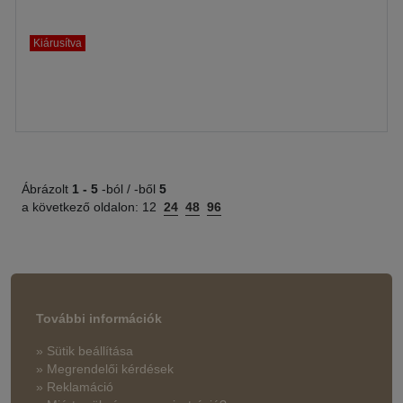
Kiárusítva
Ábrázolt
1 -
5
-ból / -ből
5
a következő oldalon:
12
24
48
96
További információk
» Sütik beállítása
» Megrendelői kérdések
» Reklamáció