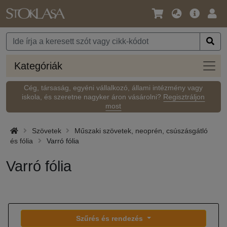
Nyelv
Fő
Beje
/
ajánlat
Pénznem
Kateg
Kategóriák
Cég, társaság, egyéni vállalkozó, állami intézmény vagy
iskola, és szeretne nagyker áron vásárolni?
Regisztráljon
most
Szövetek
Műszaki szövetek, neoprén, csúszásgátló
és fólia
Varró fólia
Varró fólia
Szűrés és rendezés