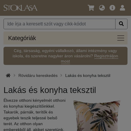
Nyelv
Fő
Beje
/
ajánlat
Pénznem
Kateg
Kategóriák
Cég, társaság, egyéni vállalkozó, állami intézmény vagy
iskola, és szeretne nagyker áron vásárolni?
Regisztráljon
most
Rövidáru kereskedés
Lakás és konyha teksztil
Lakás és konyha teksztil
Élvezze otthoni kényelmét otthoni
és konyhai kiegészítőinkkel.
Takarók, párnák, terítők és
egyebek teszik teljessé belső
terét. Az otthon olyan
emberekből áll, akiket szeretünk,