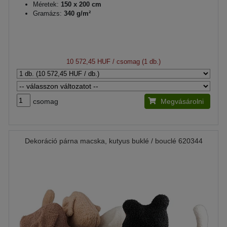
Méretek:
150 x 200 cm
Gramázs:
340 g/m²
10 572,45 HUF
/ csomag (1 db.)
csomag
Megvásárolni
Dekoráció párna macska, kutyus buklé / bouclé 620344