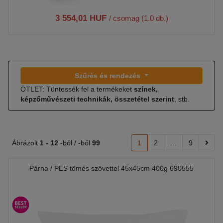
3 554,01 HUF
/ csomag (1.0 db.)
Szűrés és rendezés
ÖTLET: Tüntessék fel a termékeket
színek,
képzőművészeti technikák, összetétel szerint
, stb.
Ábrázolt
1 -
12
-ból / -ből
99
1
2
...
9
Párna / PES tömés szövettel 45x45cm 400g 690555