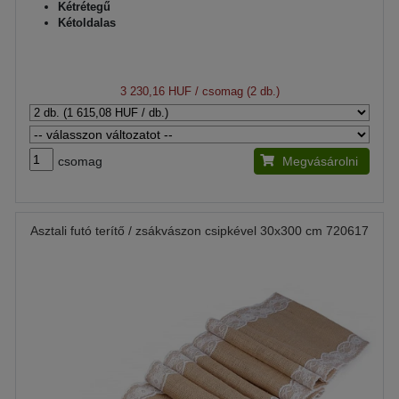
Kétrétegű
Kétoldalas
3 230,16 HUF
/ csomag (2 db.)
csomag
Megvásárolni
Asztali futó terítő / zsákvászon csipkével 30x300 cm 720617