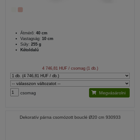
Átmérő:
40 cm
Vastagság:
10 cm
Súly:
255 g
Kétoldalú
4 746,81 HUF
/ csomag (1 db.)
csomag
Megvásárolni
Dekoratív párna csomózott bouclé Ø20 cm 930933