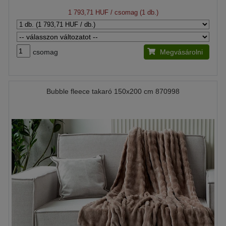
1 793,71 HUF
/ csomag (1 db.)
csomag
Megvásárolni
Bubble fleece takaró 150x200 cm 870998