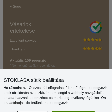
» Súgó
Vásárlók
értékelése
Excellent service
Thank you.
Aktuális 159 recenzió
* Nem ellenőrizzük a recenziókat
STOKLASA sütik beállítása
Ha rákattint az „Összes süti elfogadása” lehetőségre, beleegyezik
azok tárolásába az eszközén, ami segíti a webhely navigációját,
az adathasználat elemzését és marketing tevékenységünket. Ön
elutasíthatja
, de örülünk, ha beleegyezik.