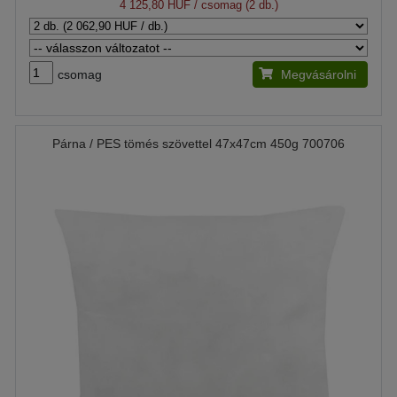
4 125,80 HUF
/ csomag (2 db.)
csomag
Megvásárolni
Párna / PES tömés szövettel 47x47cm 450g 700706