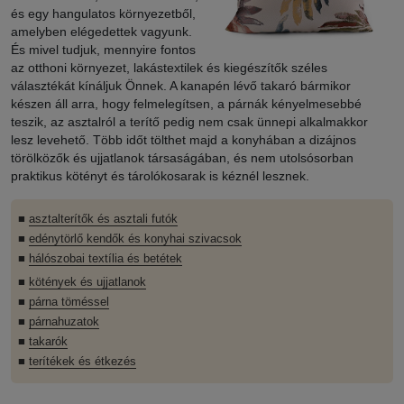
és egy hangulatos környezetből,
amelyben elégedettek vagyunk.
És mivel tudjuk, mennyire fontos
az otthoni környezet, lakástextilek és kiegészítők széles
választékát kínáljuk Önnek. A kanapén lévő takaró bármikor
készen áll arra, hogy felmelegítsen, a párnák kényelmesebbé
teszik, az asztalról a terítő pedig nem csak ünnepi alkalmakkor
lesz levehető. Több időt tölthet majd a konyhában a dizájnos
törölközők és ujjatlanok társaságában, és nem utolsósorban
praktikus kötényt és tárolókosarak is kéznél lesznek.
■
asztalterítők és asztali futók
■
edénytörlő kendők és konyhai szivacsok
■
hálószobai textília és betétek
■
kötények és ujjatlanok
■
párna töméssel
■
párnahuzatok
■
takarók
■
terítékek és étkezés