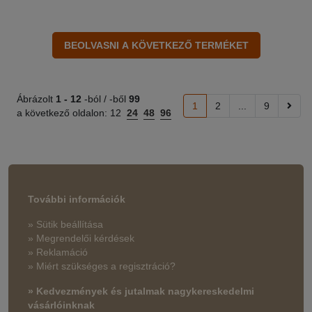
Ábrázolt
1 -
12
-ból / -ből
99
1
2
...
9
a következő oldalon:
12
24
48
96
További információk
» Sütik beállítása
» Megrendelői kérdések
» Reklamáció
» Miért szükséges a regisztráció?
» Kedvezmények és jutalmak nagykereskedelmi
vásárlóinknak