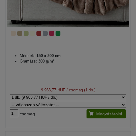
Méretek:
150 x 200 cm
Gramázs:
300 g/m²
9 963,77 HUF
/ csomag (1 db.)
csomag
Megvásárolni