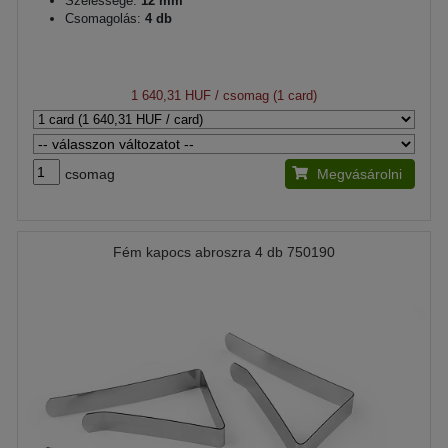
Szélessége:
12 mm
Csomagolás:
4 db
1 640,31 HUF
/ csomag (1 card)
csomag
Megvásárolni
Fém kapocs abroszra 4 db 750190