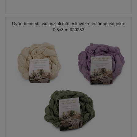
Gyűrt boho stílusú asztali futó esküvőkre és ünnepségekre
0,5x3 m 620253