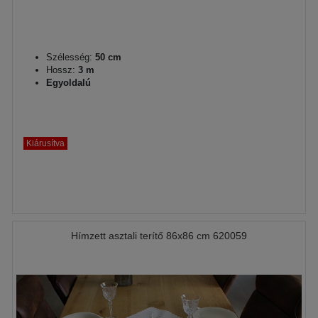
Szélesség:
50 cm
Hossz:
3 m
Egyoldalú
Kiárusítva
Hímzett asztali terítő 86x86 cm 620059