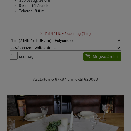
Szélesség:
36 cm
0.5 m - tól áruljuk.
Tekercs:
9.0 m
2 848,47 HUF
/ csomag (1 m)
csomag
Megvásárolni
Asztalterítő 87x87 cm textil 620058