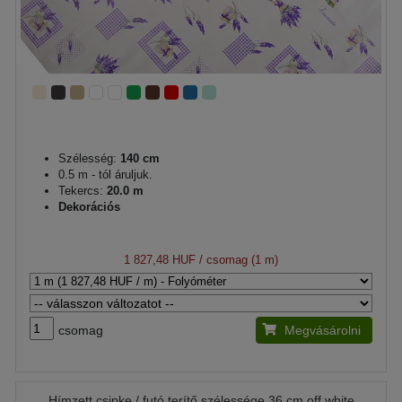
Szélesség:
140 cm
0.5 m - tól áruljuk.
Tekercs:
20.0 m
Dekorációs
1 827,48 HUF
/ csomag (1 m)
csomag
Megvásárolni
Hímzett csipke / futó terítő szélessége 36 cm off white