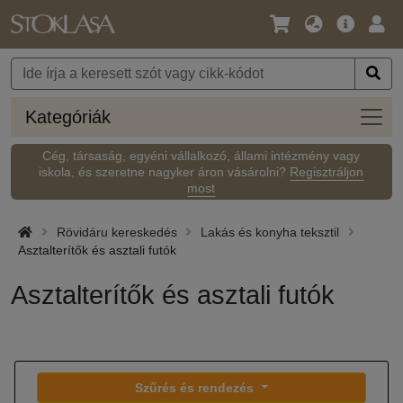
Nyelv
Fő
Beje
/
ajánlat
Pénznem
Kateg
Kategóriák
Cég, társaság, egyéni vállalkozó, állami intézmény vagy
iskola, és szeretne nagyker áron vásárolni?
Regisztráljon
most
Rövidáru kereskedés
Lakás és konyha teksztil
Asztalterítők és asztali futók
Asztalterítők és asztali futók
Szűrés és rendezés