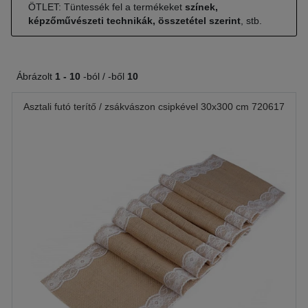
ÖTLET: Tüntessék fel a termékeket
színek,
képzőművészeti technikák, összetétel szerint
, stb.
Ábrázolt
1 -
10
-ból / -ből
10
Asztali futó terítő / zsákvászon csipkével 30x300 cm 720617