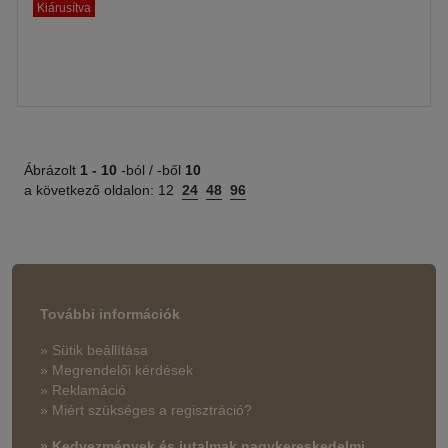
Kiárusítva
Ábrázolt
1 -
10
-ból / -ből
10
a következő oldalon:
12
24
48
96
További információk
» Sütik beállítása
» Megrendelői kérdések
» Reklamáció
» Miért szükséges a regisztráció?
» Kedvezmények és jutalmak nagykereskedelmi