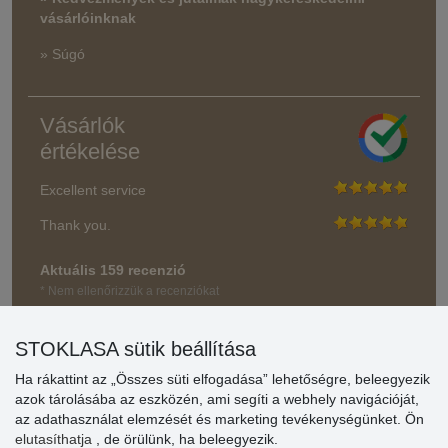
vásárlóinknak
» Súgó
Vásárlók
értékelése
Excellent service
Thank you.
Aktuális 159 recenzió
* Nem ellenőrizzük a recenziókat
STOKLASA sütik beállítása
Ha rákattint az „Összes süti elfogadása” lehetőségre, beleegyezik
azok tárolásába az eszközén, ami segíti a webhely navigációját,
az adathasználat elemzését és marketing tevékenységünket. Ön
elutasíthatja
, de örülünk, ha beleegyezik.