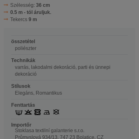
Szélesség:
36 cm
0.5 m - tól áruljuk.
Tekercs
9 m
összetétel
poliészter
Technikák
varrás, lakodalmi dekoráció, parti és ünnepi
dekoráció
Stílusok
Elegáns, Romantikus
Fenttartás
Importőr
Stoklasa textilní galanterie s.r.o.
Průmyslová 934/13, 747 23 Bolatice, CZ