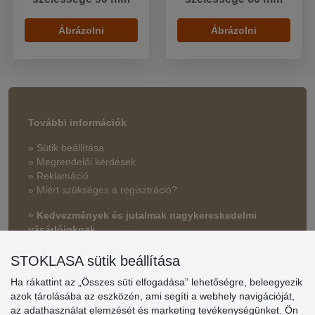
Ábrázolni
Ábrázolni
További információk
» Sütik beállítása
» Megrendelői kérdések
» Reklamáció
» Miért szükséges a regisztráció?
» Kedvezmények és jutalmak nagykereskedelmi
vásárlóinknak
» Súgó
STOKLASA sütik beállítása
Ha rákattint az „Összes süti elfogadása” lehetőségre, beleegyezik
azok tárolásába az eszközén, ami segíti a webhely navigációját,
Vásárlók
az adathasználat elemzését és marketing tevékenységünket. Ön