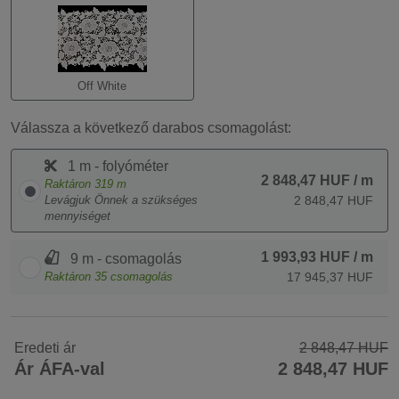
Off White
Válassza a következő darabos csomagolást:
1 m - folyóméter
2 848,47 HUF
/ m
Raktáron
319
m
Levágjuk Önnek a szükséges
2 848,47 HUF
mennyiséget
1 993,93 HUF
/ m
9 m - csomagolás
Raktáron
35
csomagolás
17 945,37 HUF
Eredeti ár
2 848,47 HUF
Ár ÁFA-val
2 848,47 HUF