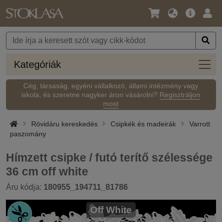
Nyelv
Fő
Beje
/
ajánlat
Pénznem
Kateg
Kategóriák
Cég, társaság, egyéni vállalkozó, állami intézmény vagy
iskola, és szeretne nagyker áron vásárolni?
Regisztráljon
most
Rövidáru kereskedés
Csipkék és madeirák
Varrott
paszomány
Hímzett csipke / futó terítő szélessége
36 cm off white
Áru kódja:
180955_194711_81786
Off White