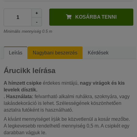
+
KOSÁRBA TENNI
-
Minimális mennyiség 0.5 m
Leírás
Nagybani beszerzés
Kérdések
Árucikk leírása
A hímzett csipke
érdekes mintájú,
nagy virágok és kis
levelek dísztik.
. Használata:
felvarrható alkalmi ruhákra, szoknyára, vagy
lakásdekoráció is lehet. Szélességének köszönhetően
asztalra futóként is használható.
A kívánt mennyiséget írják be közvetlenül a kosár mezőbe.
A legkevesebb rendelhető mennyiség 0,5 m. A csipkét egy
darabban vágjuk le.