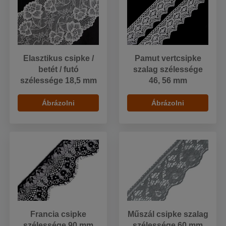
Elasztikus csipke /
Pamut vertcsipke
betét / futó
szalag szélessége
szélessége 18,5 mm
46, 56 mm
Ábrázolni
Ábrázolni
Francia csipke
Műszál csipke szalag
szélessége 90 mm
szélessége 60 mm