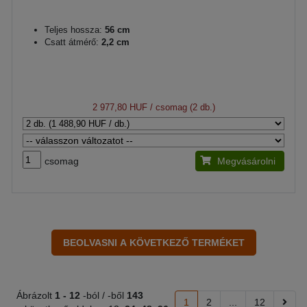
Teljes hossza:
56 cm
Csatt átmérő:
2,2 cm
2 977,80 HUF
/ csomag (2 db.)
csomag
Megvásárolni
Ábrázolt
1 -
12
-ból / -ből
143
1
2
...
12