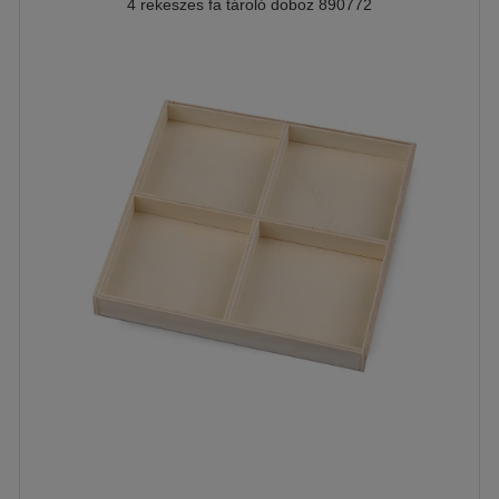
4 rekeszes fa tároló doboz 890772