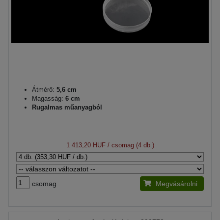
Átmérő:
5,6 cm
Magasság:
6 cm
Rugalmas műanyagból
1 413,20 HUF
/ csomag (4 db.)
csomag
Megvásárolni