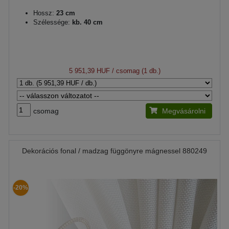
Hossz:
23 cm
Szélessége:
kb. 40 cm
5 951,39 HUF
/ csomag (1 db.)
csomag
Megvásárolni
Dekorációs fonal / madzag függönyre mágnessel 880249
-20%