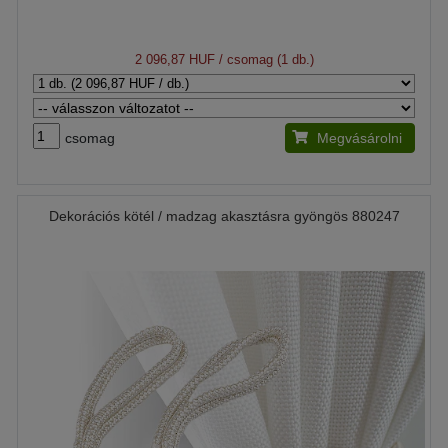
2 096,87 HUF
/ csomag (1 db.)
csomag
Megvásárolni
Dekorációs kötél / madzag akasztásra gyöngös 880247