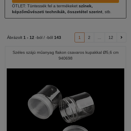
ÖTLET: Tüntessék fel a termékeket
színek,
képzőművészeti technikák, összetétel szerint
, stb.
Ábrázolt
1 -
12
-ból / -ből
143
1
2
...
12
Széles szájú műanyag flakon csavaros kupakkal Ø5,6 cm
940698