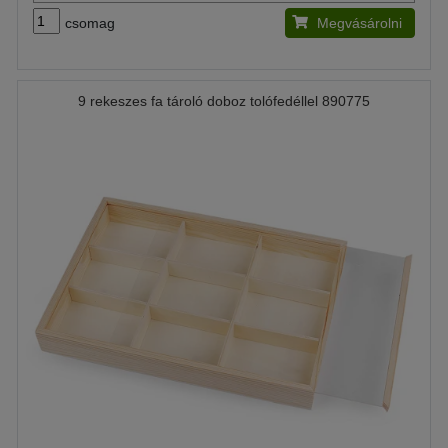
csomag
Megvásárolni
9 rekeszes fa tároló doboz tolófedéllel 890775