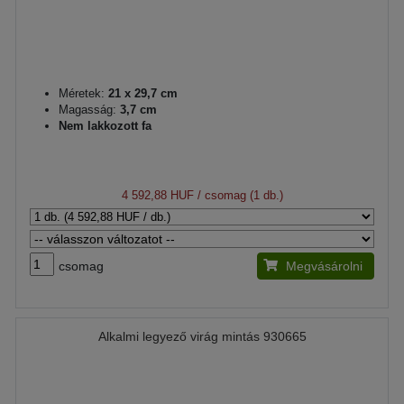
Méretek:
21 x 29,7 cm
Magasság:
3,7 cm
Nem lakkozott fa
4 592,88 HUF
/ csomag (1 db.)
csomag
Megvásárolni
Alkalmi legyező virág mintás 930665