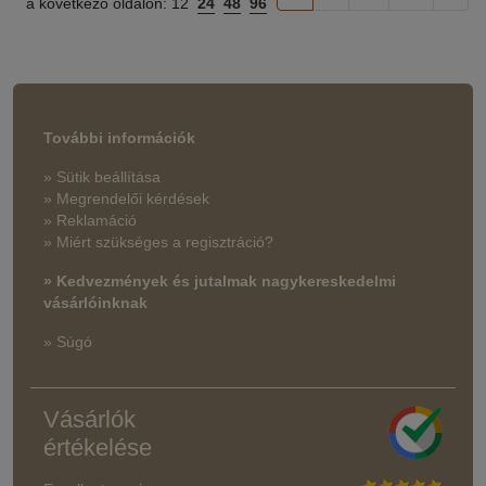
a következő oldalon:
12
24
48
96
További információk
» Sütik beállítása
» Megrendelői kérdések
» Reklamáció
» Miért szükséges a regisztráció?
» Kedvezmények és jutalmak nagykereskedelmi
vásárlóinknak
» Súgó
Vásárlók
értékelése