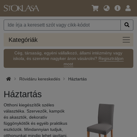
Nyelv
Fő
Beje
/
ajánlat
Pénznem
Kateg
Kategóriák
Cég, társaság, egyéni vállalkozó, állami intézmény vagy
iskola, és szeretne nagyker áron vásárolni?
Regisztráljon
most
Rövidáru kereskedés
Háztartás
Háztartás
Otthoni kiegészítők széles
választéka. Szervezők, kampók
és akasztók, dekoratív
függönykötők és egyéb praktikus
eszközök. Mindannyian tudjuk,
otthonunkat mindig lehet javítani.