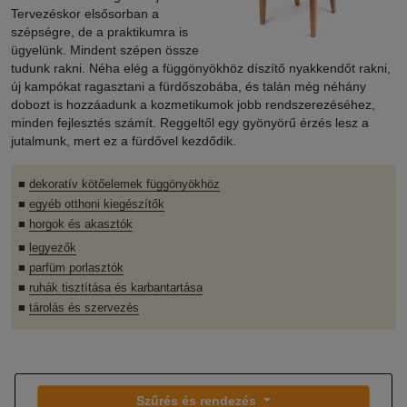
Tervezéskor elsősorban a
szépségre, de a praktikumra is
ügyelünk. Mindent szépen össze
tudunk rakni. Néha elég a függönyökhöz díszítő nyakkendőt rakni,
új kampókat ragasztani a fürdőszobába, és talán még néhány
dobozt is hozzáadunk a kozmetikumok jobb rendszerezéséhez,
minden fejlesztés számít. Reggeltől egy gyönyörű érzés lesz a
jutalmunk, mert ez a fürdővel kezdődik.
■
dekoratív kötőelemek függönyökhöz
■
egyéb otthoni kiegészítők
■
horgok és akasztók
■
legyezők
■
parfüm porlasztók
■
ruhák tisztítása és karbantartása
■
tárolás és szervezés
Szűrés és rendezés