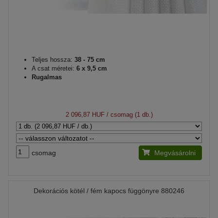
Teljes hossza:
38 - 75 cm
A csat méretei:
6 x 9,5 cm
Rugalmas
2 096,87 HUF
/ csomag (1 db.)
csomag
Megvásárolni
Dekorációs kötél / fém kapocs függönyre 880246