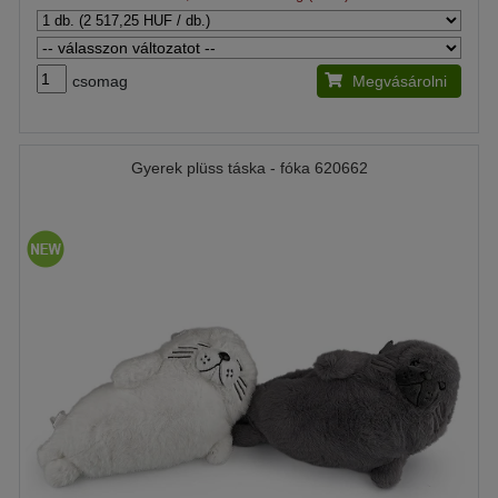
csomag
Megvásárolni
Gyerek plüss táska - fóka 620662