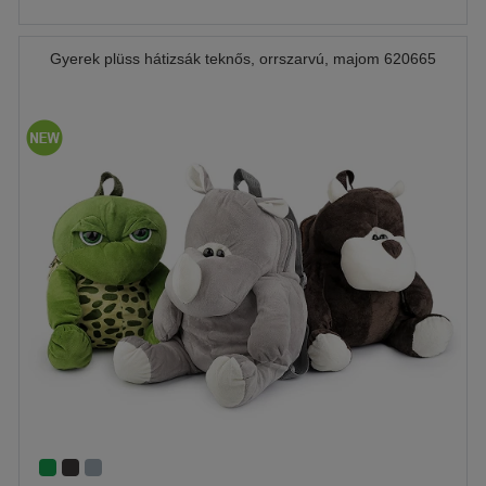
Gyerek plüss hátizsák teknős, orrszarvú, majom 620665