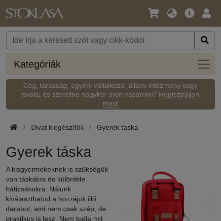
Nyelv
Fő
Beje
/
ajánlat
Pénznem
Kateg
Kategóriák
Cég, társaság, egyéni vállalkozó, állami intézmény vagy
iskola, és szeretne nagyker áron vásárolni?
Regisztráljon
most
Divat kiegészítők
Gyerek táska
Gyerek táska
A kisgyermekeknek is szükségük
van táskákra és különféle
hátizsákokra. Nálunk
kiválaszthatod a hozzájuk illő
darabot, ami nem csak szép, de
praktikus is lesz. Nem tudja mit