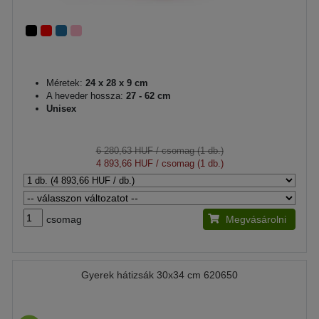
Méretek:
24 x 28 x 9 cm
A heveder hossza:
27 - 62 cm
Unisex
6 280,63 HUF
/ csomag (1 db.)
4 893,66 HUF
/ csomag (1 db.)
csomag
Megvásárolni
Gyerek hátizsák 30x34 cm 620650