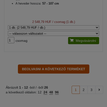
A heveder hossza:
57 - 107 cm
2 548,79 HUF
/ csomag (1 db.)
csomag
Megvásárolni
Ábrázolt
1 -
12
-ból / -ből
26
1
2
3
a következő oldalon:
12
24
48
96