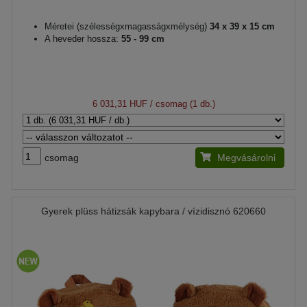
Méretei (szélességxmagasságxmélység)
34 x 39 x 15 cm
A heveder hossza:
55 - 99 cm
6 031,31 HUF
/ csomag (1 db.)
csomag
Megvásárolni
Gyerek plüss hátizsák kapybara / vízidisznó 620660