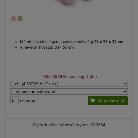
Méretei (szélességxmagasságxmélység)
23 x 37 x 12 cm
A heveder hossza:
33 - 57 cm
4 697,86 HUF
/ csomag (1 db.)
csomag
Megvásárolni
Gyerek plüss hátizsák nyuszi 620234