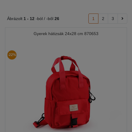
Ábrázolt
1 -
12
-ból / -ből
26
1
2
3
Gyerek hátizsák 24x28 cm 870653
-22%