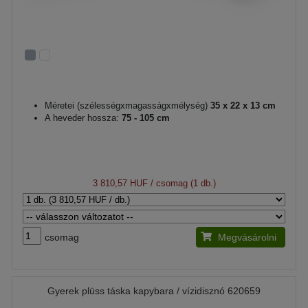
Méretei (szélességxmagasságxmélység)
35 x 22 x 13 cm
A heveder hossza:
75 - 105 cm
3 810,57 HUF
/ csomag (1 db.)
csomag
Megvásárolni
Gyerek plüss táska kapybara / vízidisznó 620659