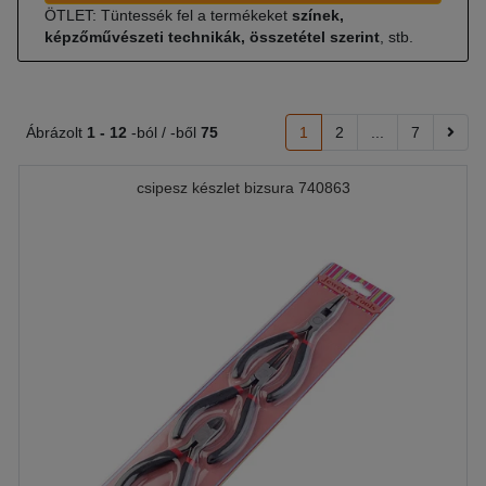
ÖTLET: Tüntessék fel a termékeket
színek,
képzőművészeti technikák, összetétel szerint
, stb.
Ábrázolt
1 -
12
-ból / -ből
75
1
2
...
7
csipesz készlet bizsura 740863