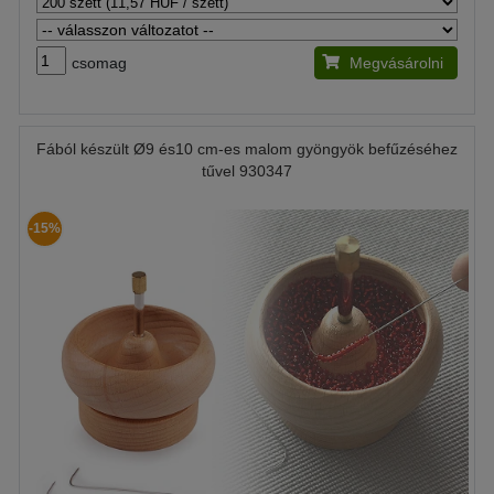
csomag
Megvásárolni
Fából készült Ø9 és10 cm-es malom gyöngyök befűzéséhez
tűvel 930347
-15%