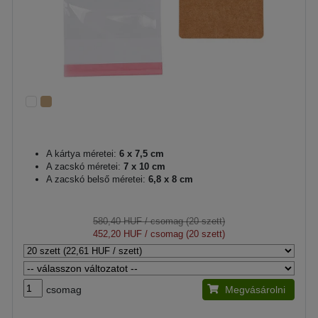
A kártya méretei:
6 x 7,5 cm
A zacskó méretei:
7 x 10 cm
A zacskó belső méretei:
6,8 x 8 cm
580,40 HUF
/ csomag (20 szett)
452,20 HUF
/ csomag (20 szett)
csomag
Megvásárolni