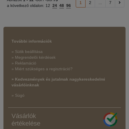
1
2
...
7
a következő oldalon:
12
24
48
96
További információk
» Sütik beállítása
» Megrendelői kérdések
» Reklamáció
» Miért szükséges a regisztráció?
» Kedvezmények és jutalmak nagykereskedelmi
vásárlóinknak
» Súgó
Vásárlók
értékelése