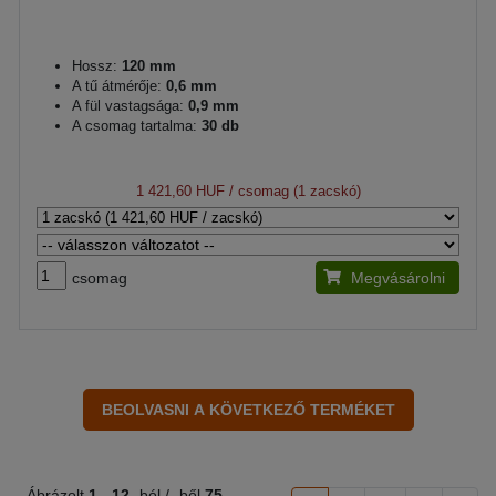
Hossz:
120 mm
A tű átmérője:
0,6 mm
A fül vastagsága:
0,9 mm
A csomag tartalma:
30 db
1 421,60 HUF
/ csomag (1 zacskó)
csomag
Megvásárolni
Ábrázolt
1 -
12
-ból / -ből
75