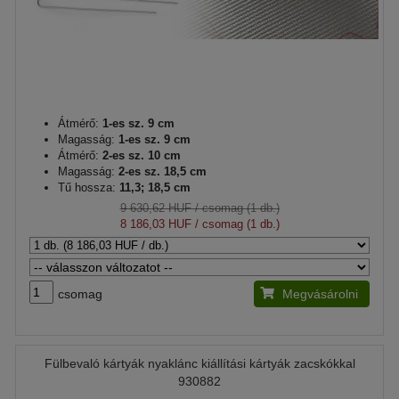
Átmérő:
1-es sz. 9 cm
Magasság:
1-es sz. 9 cm
Átmérő:
2-es sz. 10 cm
Magasság:
2-es sz. 18,5 cm
Tű hossza:
11,3; 18,5 cm
9 630,62 HUF
/ csomag (1 db.)
8 186,03 HUF
/ csomag (1 db.)
csomag
Megvásárolni
Fülbevaló kártyák nyaklánc kiállítási kártyák zacskókkal
930882