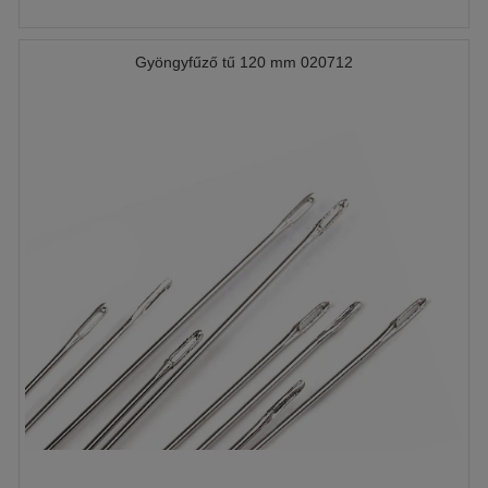
Gyöngyfűző tű 120 mm 020712