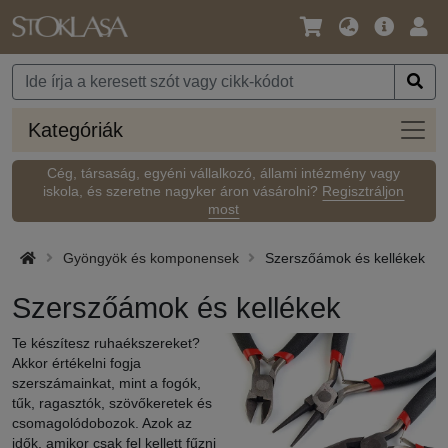
Nyelv
Fő
Beje
/
ajánlat
Pénznem
Kateg
Kategóriák
Cég, társaság, egyéni vállalkozó, állami intézmény vagy
iskola, és szeretne nagyker áron vásárolni?
Regisztráljon
most
Gyöngyök és komponensek
Szerszőámok és kellékek
Szerszőámok és kellékek
Te készítesz ruhaékszereket?
Akkor értékelni fogja
szerszámainkat, mint a fogók,
tűk, ragasztók, szövőkeretek és
csomagolódobozok. Azok az
idők, amikor csak fel kellett fűzni