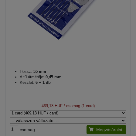
Hossz:
55 mm
A tű átmérője:
0,45 mm
Készlet:
6 + 1 db
469,13 HUF
/ csomag (1 card)
csomag
Megvásárolni