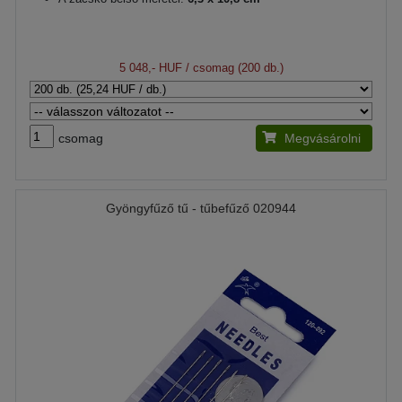
5 048,- HUF
/ csomag (200 db.)
csomag
Megvásárolni
Gyöngyfűző tű - tűbefűző 020944