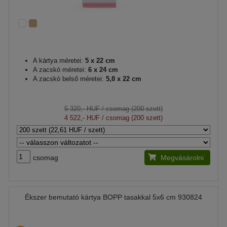
A kártya méretei:
5 x 22 cm
A zacskó méretei:
6 x 24 cm
A zacskó belső méretei:
5,8 x 22 cm
5 320,- HUF
/ csomag (200 szett)
4 522,- HUF
/ csomag (200 szett)
csomag
Megvásárolni
Ékszer bemutató kártya BOPP tasakkal 5x6 cm 930824