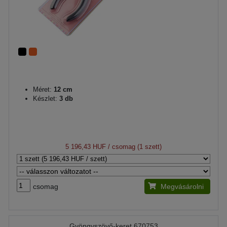
Méret:
12 cm
Készlet:
3 db
5 196,43 HUF
/ csomag (1 szett)
csomag
Megvásárolni
Gyöngyszövő-keret 670753