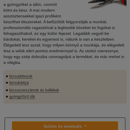
a gyöngyöket a silón, csomót
kötni és kész. A mai modern
asszisztensekkel igazi profiként
készíthet ékszereket. A befűzőtűk felgyorsítják a munkát,
professzionális ragasztóval a legkisebb köveket és fogókat is
felragaszthatod, ez egy külön fejezet. Legalább vegyél be
bárdokat, kereket és egyenest is, nálunk is van a készletben.
Elégedett lesz azzal, hogy milyen könnyű a munkája, és elégedett
lesz a velük elért pontos eredménnyel is. Az utolsó cseresznye,
hogy egy szép dobozba csomagoljuk a terméket, és már mehet is
a világba.
■
bizsudobozok
■
bizsukártya
■
bizsuszerszámok és kellékek
■
gyöngyfűző tűk
Szűrés és rendezés