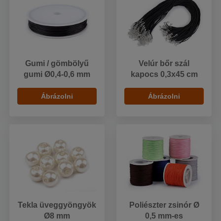
Gumi / gömbölyű
Velúr bőr szál
gumi Ø0,4-0,6 mm
kapocs 0,3x45 cm
Ábrázolni
Ábrázolni
Tekla üveggyöngyök
Poliészter zsinór Ø
Ø8 mm
0,5 mm-es