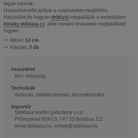
fogak vannak.
Használat előtt ajáljuk a csipeszeket megtörölni.
Használat
és hogyan
drótózni
,megtalálják a weboldalon
koralky.stoklasa.cz
, ahol minden levezetés megtalálható
ingyen.
Méret:
12 cm
Készlet:
3 db
összetétel
fém, műanyag
Technikák
drótozás, drótékszerezés, ékszerkészítés
Importőr
Stoklasa textilní galanterie s.r.o.
Průmyslová 934/13, 747 23 Bolatice, CZ
www.stoklasa.hu, eshop@stoklasa.hu