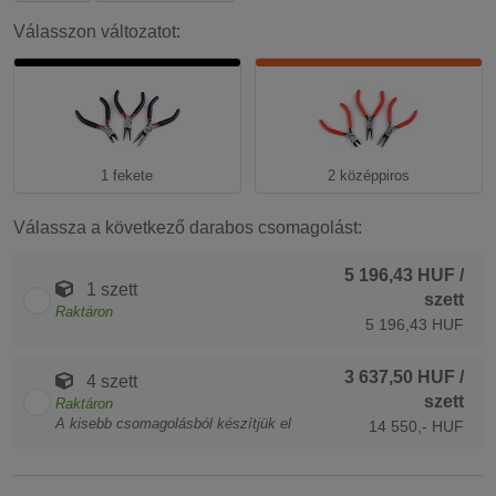
Válasszon változatot:
1 fekete
2 középpiros
Válassza a következő darabos csomagolást:
5 196,43 HUF
/
1 szett
szett
Raktáron
5 196,43 HUF
3 637,50 HUF
/
4 szett
szett
Raktáron
A kisebb csomagolásból készítjük el
14 550,- HUF