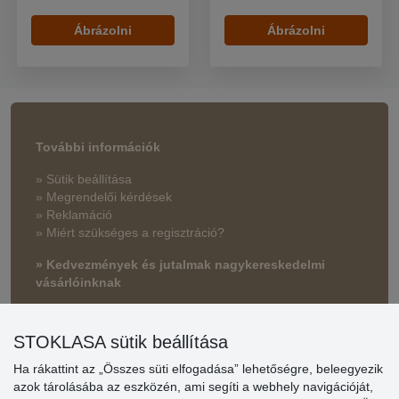
Ábrázolni
Ábrázolni
További információk
» Sütik beállítása
» Megrendelői kérdések
» Reklamáció
» Miért szükséges a regisztráció?
» Kedvezmények és jutalmak nagykereskedelmi
vásárlóinknak
» Súgó
STOKLASA sütik beállítása
Ha rákattint az „Összes süti elfogadása” lehetőségre, beleegyezik
Vásárlók
azok tárolásába az eszközén, ami segíti a webhely navigációját,