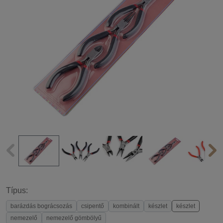
Típus:
barázdás bográcsozás
csipentő
kombinált
készlet
készlet
nemezelő
nemezelő gömbölyű