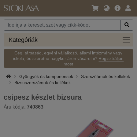
Nyelv
Fő
Beje
/
ajánlat
Pénznem
Kateg
Kategóriák
Cég, társaság, egyéni vállalkozó, állami intézmény vagy
iskola, és szeretne nagyker áron vásárolni?
Regisztráljon
most
Gyöngyök és komponensek
Szerszőámok és kellékek
Bizsuszerszámok és kellékek
csipesz készlet bizsura
Áru kódja:
740863