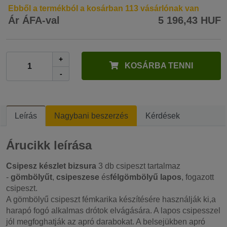
Ebből a termékból a kosárban 113 vásárlónak van
Ár ÁFA-val
5 196,43 HUF
+
KOSÁRBA TENNI
-
Leírás
Nagybani beszerzés
Kérdések
Árucikk leírása
Csipesz készlet bizsura
3 db csipeszt tartalmaz
-
gömbölyűt
,
csipeszese
és
félgömbölyű lapos
, fogazott
csipeszt.
A gömbölyű csipeszt fémkarika készítésére használják ki,a
harapó fogó alkalmas drótok elvágására. A lapos csipesszel
jól megfoghatják az apró darabokat. A belsejükben apró