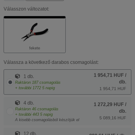
Válasszon változatot:
fekete
Válassza a következő darabos csomagolást:
1 954,71 HUF
/
1 db.
db.
Raktáron
187
csomagolás
+ további
1772
5 napig
1 954,71 HUF
4 db.
1 272,29 HUF
/
Raktáron
46
csomagolás
db.
+ további
443
5 napig
5 089,16 HUF
A kisebb csomagolásból készítjük el
12 db.