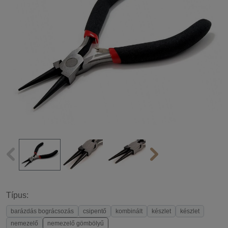
Típus:
barázdás bográcsozás
csipentő
kombinált
készlet
készlet
nemezelő
nemezelő gömbölyű