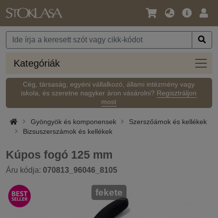
Nyelv
Fő
Beje
/
ajánlat
Pénznem
Kateg
Kategóriák
Cég, társaság, egyéni vállalkozó, állami intézmény vagy
iskola, és szeretne nagyker áron vásárolni?
Regisztráljon
most
Gyöngyök és komponensek
Szerszőámok és kellékek
Bizsuszerszámok és kellékek
Kúpos fogó 125 mm
Áru kódja:
070813_96046_8105
fekete