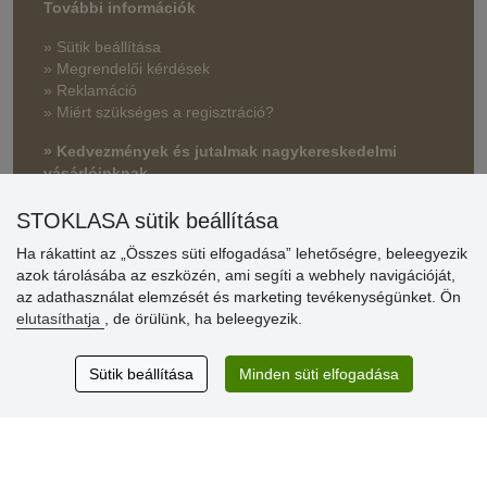
További információk
» Sütik beállítása
» Megrendelői kérdések
» Reklamáció
» Miért szükséges a regisztráció?
» Kedvezmények és jutalmak nagykereskedelmi
vásárlóinknak
» Súgó
STOKLASA sütik beállítása
Ha rákattint az „Összes süti elfogadása” lehetőségre, beleegyezik
azok tárolásába az eszközén, ami segíti a webhely navigációját,
Vásárlók
az adathasználat elemzését és marketing tevékenységünket. Ön
értékelése
elutasíthatja
, de örülünk, ha beleegyezik.
Excellent service
Sütik beállítása
Minden süti elfogadása
Thank you.
Aktuális 159 recenzió
* Nem ellenőrizzük a recenziókat