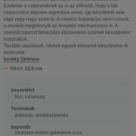
Ezeknek a csipeszeknek az is az előnyük, hogy a két
csipeszrész teljesen egymásra simul, így készíthető vele
rúgó vagy nagy szem is. A csipesz fogantyúja nem csúszik,
a munkát megkönnyíti az önnyitós mechanizmus is. A
szerelőcsipeszt fémszálas ékszereken szemek készítésére
használjuk.
További utasítások, ötletek egyedi ékszerek készítésére itt
találhatók:
korálky Stoklasa
Méret:
12,5 cm
összetétel
fém, műanyag
Technikák
drótozás, drótékszerezés
Importőr
Stoklasa textilní galanterie s.r.o.