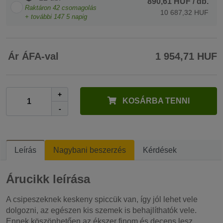
890,61 HUF
/ db.
Raktáron
42
csomagolás
10 687,32 HUF
+ további
147
5 napig
Ár ÁFA-val
1 954,71 HUF
+
KOSÁRBA TENNI
-
Leírás
Nagybani beszerzés
Kérdések
Árucikk leírása
A csipeszeknek keskeny spiccük van, így jól lehet vele
dolgozni, az egészen kis szemek is behajlíthatók vele.
Ennek köszönhetően az ékszer finom és decens lesz.