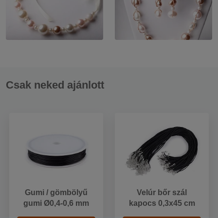
Csak neked ajánlott
Gumi / gömbölyű
Velúr bőr szál
gumi Ø0,4-0,6 mm
kapocs 0,3x45 cm