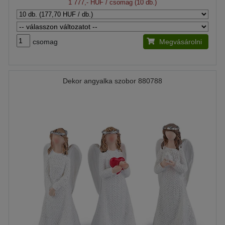
1 777,- HUF
/ csomag (10 db.)
csomag
Megvásárolni
Dekor angyalka szobor 880788