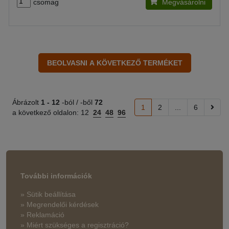
csomag
Megvásárolni
Ábrázolt
1 -
12
-ból / -ből
72
1
2
...
6
a következő oldalon:
12
24
48
96
További információk
» Sütik beállítása
» Megrendelői kérdések
» Reklamáció
» Miért szükséges a regisztráció?