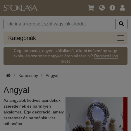
Nyelv
Fő
Beje
/
ajánlat
Pénznem
Kateg
Kategóriák
Cég, társaság, egyéni vállalkozó, állami intézmény vagy
iskola, és szeretne nagyker áron vásárolni?
Regisztráljon
most
Karácsony
Angyal
Angyal
Az angyalok kedves ajándékok
szeretteinek és bármilyen
alkalomra. Egy dekoráció, amely
szeretetet és harmóniát visz
otthonába.