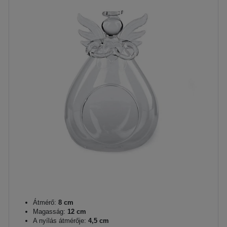
Átmérő:
8 cm
Magasság:
12 cm
A nyílás átmérője:
4,5 cm