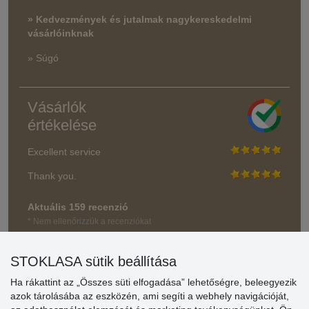
» Kedvezmények és jutalmak nagykereskedelmi
vásárlóinknak
» Súgó
Vásárlók
értékelése
Excellent service
Thank you.
Aktuális 159 recenzió
* Nem ellenőrizzük a recenziókat
STOKLASA sütik beállítása
Ha rákattint az „Összes süti elfogadása” lehetőségre, beleegyezik
azok tárolásába az eszközén, ami segíti a webhely navigációját,