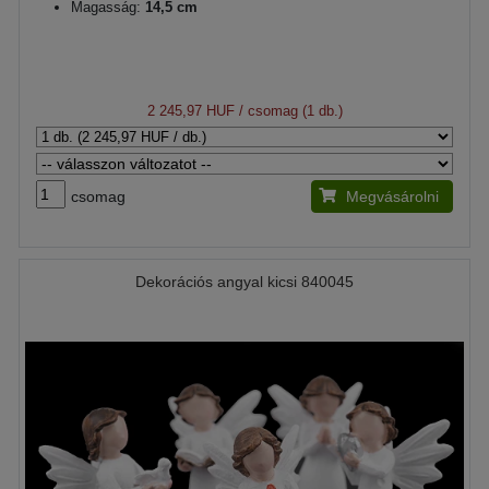
Magasság:
14,5 cm
2 245,97 HUF
/ csomag (1 db.)
csomag
Megvásárolni
Dekorációs angyal kicsi 840045