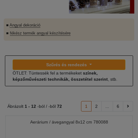
■
Angyal dekoráció
■
fékész termék angyal készítésére
Szűrés és rendezés
ÖTLET: Tüntessék fel a termékeket
színek,
képzőművészeti technikák, összetétel szerint
, stb.
Ábrázolt
1 -
12
-ból / -ből
72
1
2
...
6
Aerárium / ävegangyal 8x12 cm 780088