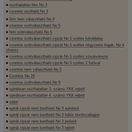
■
oszthatatlan fém No 3
■
csontos osztható No 3
■
fém nem választható No 4
■
csontos szétválasztható No 5
■
fém szétválaszható No 5
■
csontos szétválasztható cipzár No 5 széles kétoldalas
■
csontos szétválasztható cipzár No 5 széles négyzetes fogak, No 4
strassz
■
csontos szétválasztható cipzár No 5 széles szivárványos
■
csontos szétválasztható cipzár No 5 széles 2 futóval
■
csontos nem választható No 5
■
Csontos No 20
■
csontos szétválasztható No 8
■
spirálisan oszthatatlan 3. számú YKK rejtett
■
spirálisan oszthatatlan 4. számú YKK rejtett
■
sátor
■
spirál cipzár nem bontható No 3 autolock
■
spirál cipzár nem bontható No 3 hálós textilszallagon
■
spirál cipzár nem bontható No 3 pinlock
■
spirál cipzár nem bontható No 3 rejtett