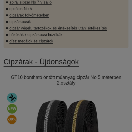
■
spirál sipzár No 7 vízálló
■
spirálos No 5
■
cipzárak folyóméterben
■
cipzárkocsik
■
cipzár végek, tartozékok és értékesítés utáni értékesítés
■
húzókák / cipzárkocsi húzókák
■
dísz medálok és cipzárok
Cipzárak - Újdonságok
GT10 bontható öntött műanyag cipzár No 5 méterben
2.osztály
-30%