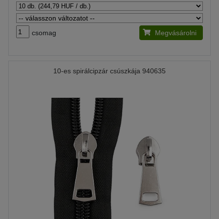
csomag
Megvásárolni
10-es spirálcipzár csúszkája 940635