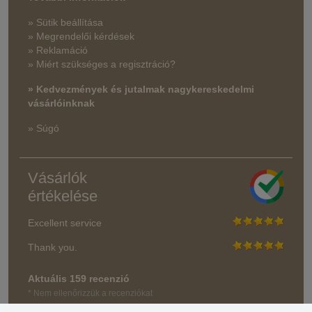
» Sütik beállítása
» Megrendelői kérdések
» Reklamáció
» Miért szükséges a regisztráció?
» Kedvezmények és jutalmak nagykereskedelmi
vásárlóinknak
» Súgó
Vásárlók
értékelése
Excellent service
Thank you.
Aktuális 159 recenzió
* Nem ellenőrizzük a recenziókat