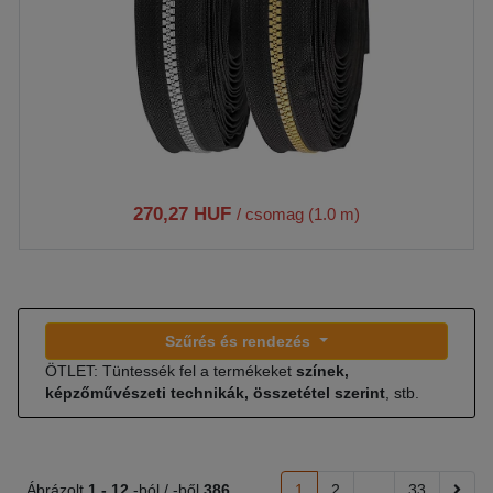
270,27 HUF
/ csomag (1.0 m)
Szűrés és rendezés
ÖTLET: Tüntessék fel a termékeket
színek,
képzőművészeti technikák, összetétel szerint
, stb.
Ábrázolt
1 -
12
-ból / -ből
386
1
2
...
33