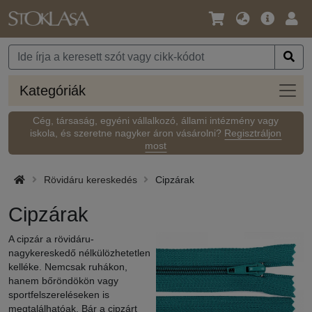
Nyelv
Fő
Beje
/
ajánlat
Pénznem
Kateg
Kategóriák
Cég, társaság, egyéni vállalkozó, állami intézmény vagy
iskola, és szeretne nagyker áron vásárolni?
Regisztráljon
most
Rövidáru kereskedés
Cipzárak
Cipzárak
A cipzár a rövidáru-
nagykereskedő nélkülözhetetlen
kelléke. Nemcsak ruhákon,
hanem bőröndökön vagy
sportfelszereléseken is
megtalálhatóak. Bár a cipzárt