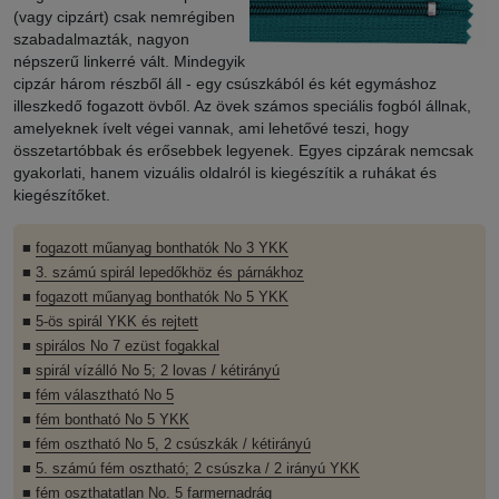
(vagy cipzárt) csak nemrégiben
szabadalmazták, nagyon
népszerű linkerré vált. Mindegyik
cipzár három részből áll - egy csúszkából és két egymáshoz
illeszkedő fogazott övből. Az övek számos speciális fogból állnak,
amelyeknek ívelt végei vannak, ami lehetővé teszi, hogy
összetartóbbak és erősebbek legyenek. Egyes cipzárak nemcsak
gyakorlati, hanem vizuális oldalról is kiegészítik a ruhákat és
kiegészítőket.
■
fogazott műanyag bonthatók No 3 YKK
■
3. számú spirál lepedőkhöz és párnákhoz
■
fogazott műanyag bonthatók No 5 YKK
■
5-ös spirál YKK és rejtett
■
spirálos No 7 ezüst fogakkal
■
spirál vízálló No 5; 2 lovas / kétirányú
■
fém választható No 5
■
fém bontható No 5 YKK
■
fém osztható No 5, 2 csúszkák / kétirányú
■
5. számú fém osztható; 2 csúszka / 2 irányú YKK
■
fém oszthatatlan No. 5 farmernadrág