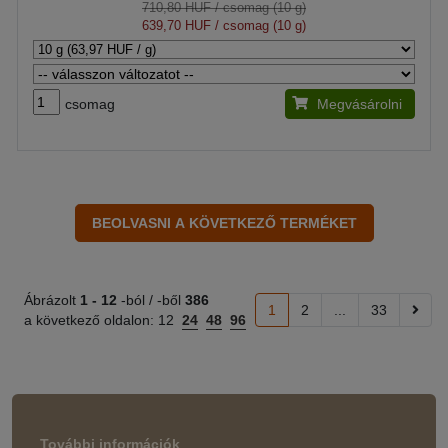
710,80 HUF
/ csomag (10 g)
639,70 HUF
/ csomag (10 g)
csomag
Megvásárolni
Ábrázolt
1 -
12
-ból / -ből
386
1
2
...
33
a következő oldalon:
12
24
48
96
További információk