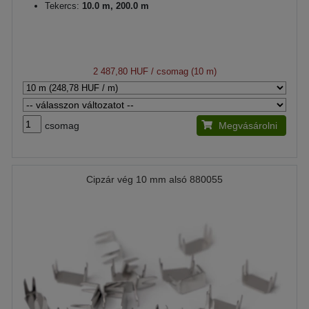
Tekercs:
10.0 m, 200.0 m
2 487,80 HUF
/ csomag (10 m)
csomag
Megvásárolni
Cipzár vég 10 mm alsó 880055