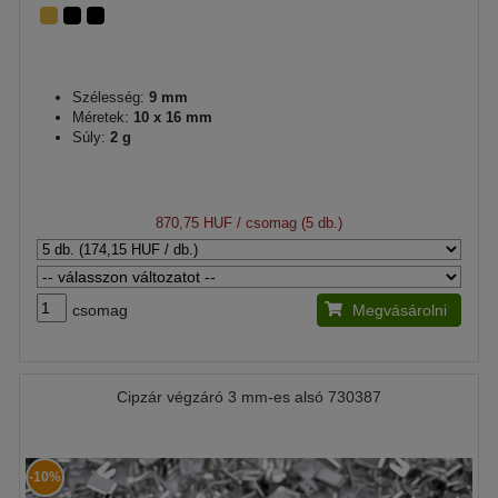
Szélesség:
9 mm
Méretek:
10 x 16 mm
Súly:
2 g
870,75 HUF
/ csomag (5 db.)
csomag
Megvásárolni
Cipzár végzáró 3 mm-es alsó 730387
-10%