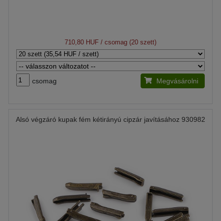
710,80 HUF
/ csomag (20 szett)
csomag
Megvásárolni
Alsó végzáró kupak fém kétirányú cipzár javításához 930982