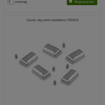
csomag
Megvásárolni
Cipzár vég elem táskákhoz 930415