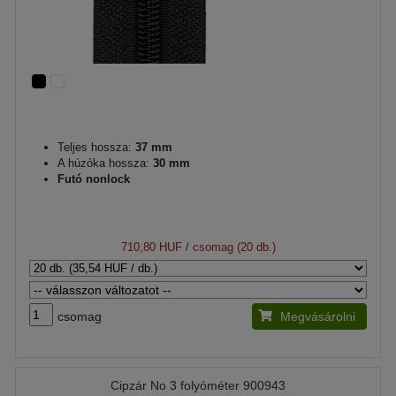
Teljes hossza:
37 mm
A húzóka hossza:
30 mm
Futó nonlock
710,80 HUF
/ csomag (20 db.)
csomag
Megvásárolni
Cipzár No 3 folyóméter 900943