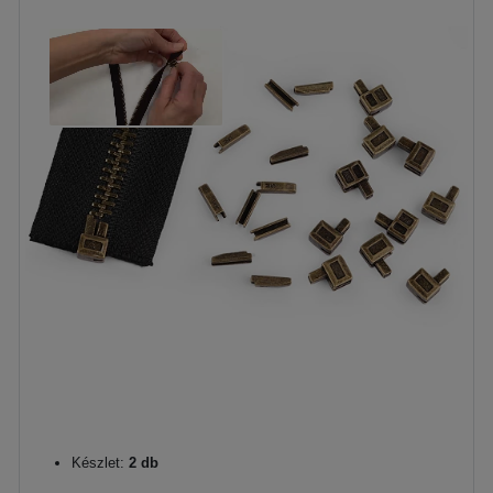
Készlet:
2 db