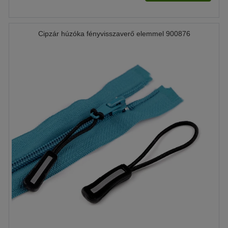
Cipzár húzóka fényvisszaverő elemmel 900876