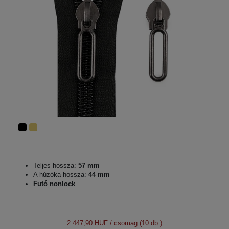
Teljes hossza:
57 mm
A húzóka hossza:
44 mm
Futó nonlock
2 447,90 HUF
/ csomag (10 db.)