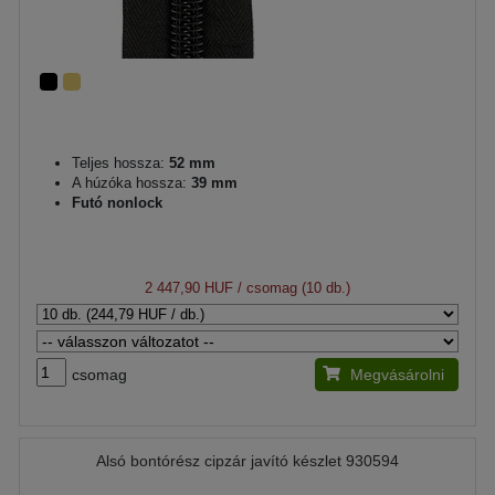
Teljes hossza:
52 mm
A húzóka hossza:
39 mm
Futó nonlock
2 447,90 HUF
/ csomag (10 db.)
csomag
Megvásárolni
Alsó bontórész cipzár javító készlet 930594