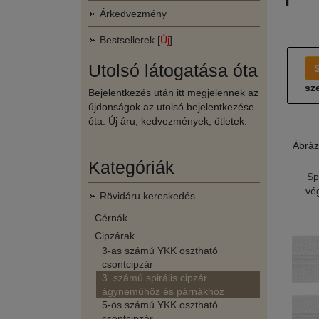
Árkedvezmény
Bestsellerek [
Új
]
Utolsó látogatása óta
sze
Bejelentkezés után itt megjelennek az
újdonságok az utolsó bejelentkezése
óta. Új áru, kedvezmények, ötletek.
Ábráz
Kategóriák
Sp
vé
Rövidáru kereskedés
Cérnák
Cipzárak
3-as számú YKK osztható
csontcipzár
3. számú spirális cipzár
ágyneműhöz és párnákhoz
5-ös számú YKK osztható
csontcipzár