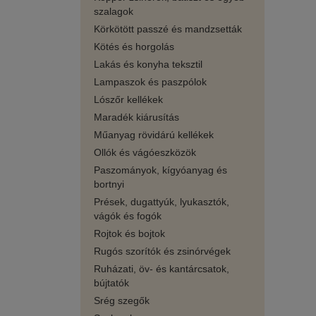
szalagok
Körkötött passzé és mandzsetták
Kötés és horgolás
Lakás és konyha teksztil
Lampaszok és paszpólok
Lószőr kellékek
Maradék kiárusítás
Műanyag rövidárú kellékek
Ollók és vágóeszközök
Paszományok, kígyóanyag és
bortnyi
Prések, dugattyúk, lyukasztók,
vágók és fogók
Rojtok és bojtok
Rugós szorítók és zsinórvégek
Ruházati, öv- és kantárcsatok,
bújtatók
Srég szegők