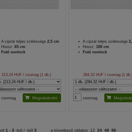
A cipzár teljes szélessége
2,5 cm
A cipzár teljes szélessége
2,
Hossz:
65 cm
Hossz:
100 cm
Futó nonlock
Futó nonlock
213,24 HUF
/ csomag (1 db.)
284,32 HUF
/ csomag (1 db.
csomag
Megvásárolni
csomag
Megvásár
olt
1 -
3
-ból / -ből
3
a következő oldalon:
12
24
48
96