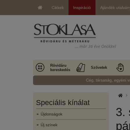
Cikkek
Inspiráció
Ajándék utalván
… már 36 éve Önökkel
Rövidáru
Szövetek
kereskedés
Cég, társaság, egyéni v
Speciális kínálat
3.
Újdonságok
pá
Új színek