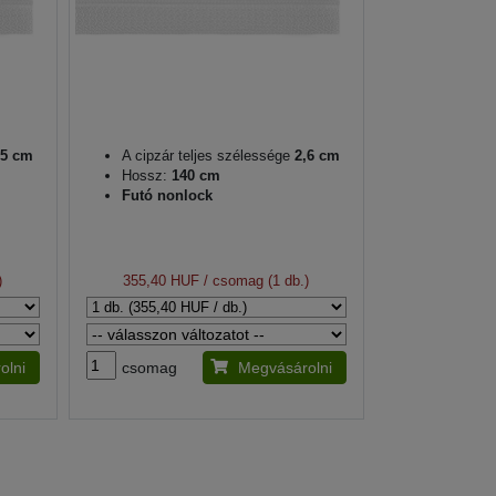
5 cm
A cipzár teljes szélessége
2,6 cm
Hossz:
140 cm
Futó nonlock
)
355,40 HUF
/ csomag (1 db.)
olni
csomag
Megvásárolni