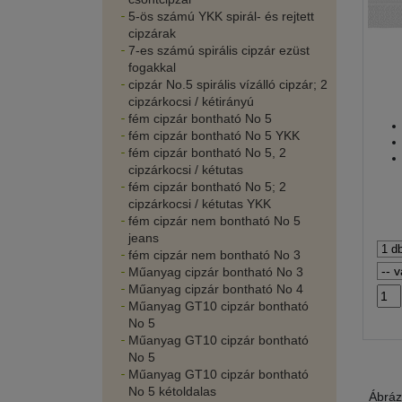
5-ös számú YKK spirál- és rejtett
cipzárak
7-es számú spirális cipzár ezüst
fogakkal
cipzár No.5 spirális vízálló cipzár; 2
cipzárkocsi / kétirányú
fém cipzár bontható No 5
fém cipzár bontható No 5 YKK
fém cipzár bontható No 5, 2
cipzárkocsi / kétutas
fém cipzár bontható No 5; 2
cipzárkocsi / kétutas YKK
fém cipzár nem bontható No 5
jeans
fém cipzár nem bontható No 3
Műanyag cipzár bontható No 3
Műanyag cipzár bontható No 4
Műanyag GT10 cipzár bontható
No 5
Műanyag GT10 cipzár bontható
No 5
Műanyag GT10 cipzár bontható
No 5 kétoldalas
Ábráz