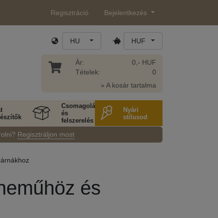
Regisztráció
Bejelentkezés
HU
HUF
Ár:
0,- HUF
Tételek:
0
» A kosár tartalma
Csomagolás
t
Nyári
és
észítők
stílusod
felszerelés
rolni?
Regisztráljon most
párnákhoz
gyneműhöz és