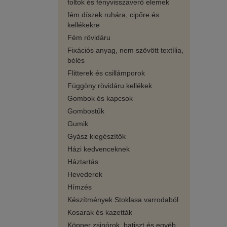
foltok és fényvisszaverő elemek
fém díszek ruhára, cipőre és
kellékekre
Fém rövidáru
Fixációs anyag, nem szövött textília,
bélés
Flitterek és csillámporok
Függöny rövidáru kellékek
Gombok és kapcsok
Gombostűk
Gumik
Gyász kiegészítők
Házi kedvenceknek
Háztartás
Hevederek
Hímzés
Készítmények Stoklasa varrodaból
Kosarak és kazetták
Köpper zsinórok, batiszt és egyéb