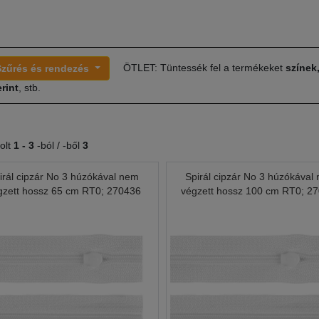
ÖTLET: Tüntessék fel a termékeket
színek
Szűrés és rendezés
rint
, stb.
olt
1 -
3
-ból / -ből
3
irál cipzár No 3 húzókával nem
Spirál cipzár No 3 húzókával
gzett hossz 65 cm RT0; 270436
végzett hossz 100 cm RT0; 2