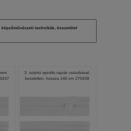
, képzőművészeti technikák, összetétel
 nem
3. számú spirális cipzár csúszkával,
70437
kezeletlen, hossza 140 cm 270438