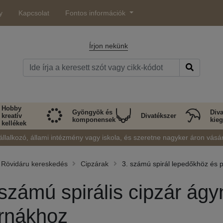
y
Kapcsolat
Fontos információk
Írjon nekünk
Hobby
Gyöngyök és
Diva
kreatív
Divatékszer
komponensek
kieg
kellékek
állalkozó, állami intézmény vagy iskola, és szeretne nagyker áron vásá
Rövidáru kereskedés
Cipzárak
3. számú spirál lepedőkhöz és 
 számú spirális cipzár á
rnákhoz