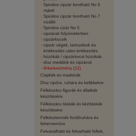
Spirálos cipzár bontható No 5
rejtett
Spirálos cipzár bontható No 7
vízálló
Spirálos cizár No 5
cipzárak folyóméterben
cipzárkocsik
cipzár végek, tartozékok és
értékesítés utáni értékesítés
húzókák / cipzárkocsi húzókák
dísz medálok és cipzárok
Árkedvezmény (12)
Csipkék és madeirák
Dísz cipőre, ruhára és kellékekre
Félkészáru figurák és állatkák
készítésére.
Félkészáru táskák és kézitáskák
készítésére
Félkésztermék fürdőruhára és
fehérneműre
Felvasalható és felvarható foltok,