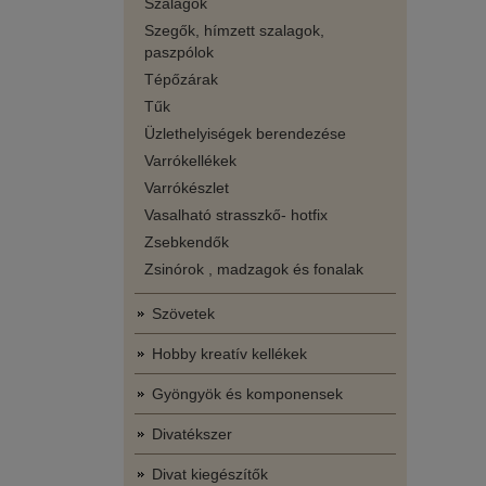
Szalagok
Szegők, hímzett szalagok,
paszpólok
Tépőzárak
Tűk
Üzlethelyiségek berendezése
Varrókellékek
Varrókészlet
Vasalható strasszkő- hotfix
Zsebkendők
Zsinórok , madzagok és fonalak
Szövetek
Hobby kreatív kellékek
Gyöngyök és komponensek
Divatékszer
Divat kiegészítők