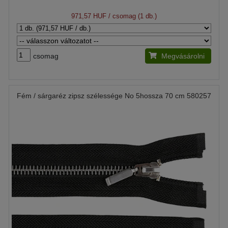
971,57 HUF
/ csomag (1 db.)
csomag
Megvásárolni
Fém / sárgaréz zipsz szélessége No 5hossza 70 cm 580257