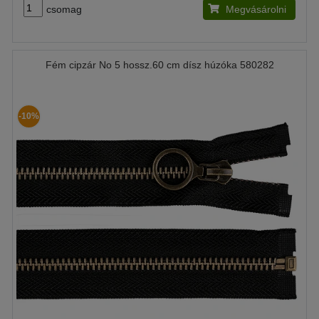
csomag
Megvásárolni
Fém cipzár No 5 hossz.60 cm dísz húzóka 580282
-10%