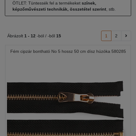
ÖTLET: Tüntessék fel a termékeket
színek,
képzőművészeti technikák, összetétel szerint
, stb.
Ábrázolt
1 -
12
-ból / -ből
15
1
2
Fém cipzár bontható No 5 hossz 50 cm dísz húzóka 580285