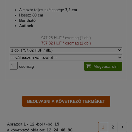
A cipzár teljes szélessége
3,2 cm
Hossz:
80 cm
Bontható
Autlock
947,28 HUF
/ csomag (1 db.)
757,82 HUF
/ csomag (1 db.)
csomag
Megvásárolni
Ábrázolt
1 -
12
-ból / -ből
15
1
2
a következő oldalon:
12
24
48
96