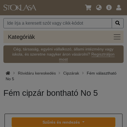
Nyelv
Fő
Beje
/
ajánlat
Pénznem
Kateg
Kategóriák
Cég, társaság, egyéni vállalkozó, állami intézmény vagy
iskola, és szeretne nagyker áron vásárolni?
Regisztráljon
most
Rövidáru kereskedés
Cipzárak
Fém választható
No 5
Fém cipzár bontható No 5
Szűrés és rendezés