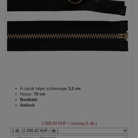
A cipzár teljes szélessége
3,2 cm
Hossz:
70 cm
Bontható
Autlock
1 009,42 HUF
/ csomag (1 db.)