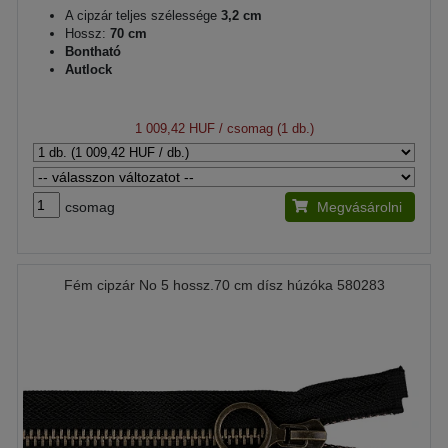
A cipzár teljes szélessége
3,2 cm
Hossz:
70 cm
Bontható
Autlock
1 009,42 HUF
/ csomag (1 db.)
csomag
Megvásárolni
Fém cipzár No 5 hossz.70 cm dísz húzóka 580283