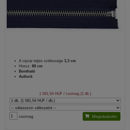
A cipzár teljes szélessége
3,3 cm
Hossz:
80 cm
Bontható
Autlock
1 581,54 HUF
/ csomag (1 db.)
csomag
Megvásárolni