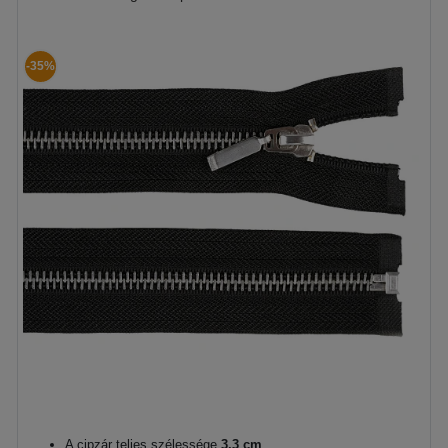
-35%
A cipzár teljes szélessége
3,3 cm