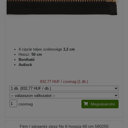
A cipzár teljes szélessége
3,2 cm
Hossz:
50 cm
Bontható
Autlock
832,77 HUF
/ csomag (1 db.)
csomag
Megvásárolni
Fém / sárgaréz zipsz No 6 hossza 60 cm 580255