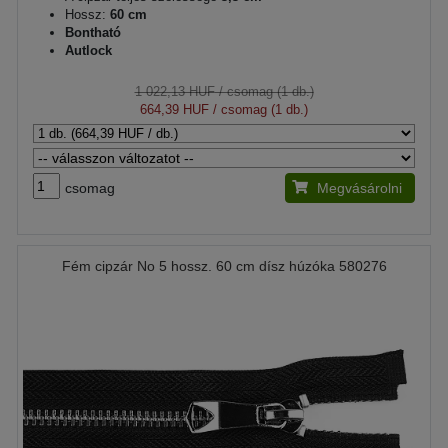
Hossz:
60 cm
Bontható
Autlock
1 022,13 HUF
/ csomag (1 db.)
664,39 HUF
/ csomag (1 db.)
csomag
Megvásárolni
Fém cipzár No 5 hossz. 60 cm dísz húzóka 580276