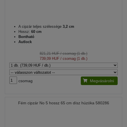
A cipzár teljes szélessége
3,2 cm
Hossz:
60 cm
Bontható
Autlock
821,21 HUF
/ csomag (1 db.)
739,09 HUF
/ csomag (1 db.)
csomag
Megvásárolni
Fém cipzár No 5 hossz 65 cm dísz húzóka 580286