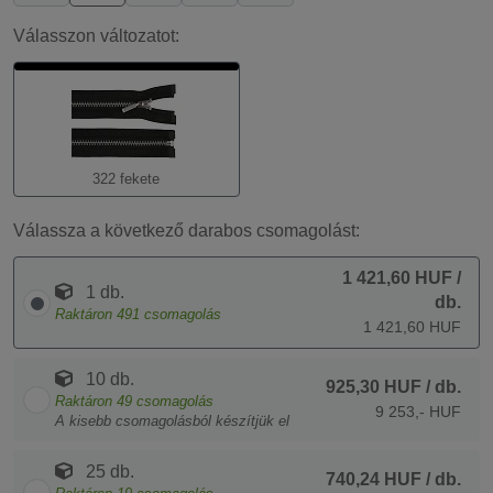
Válasszon változatot:
322 fekete
Válassza a következő darabos csomagolást:
1 421,60 HUF
/
1 db.
db.
Raktáron
491
csomagolás
1 421,60 HUF
10 db.
925,30 HUF
/ db.
Raktáron
49
csomagolás
9 253,- HUF
A kisebb csomagolásból készítjük el
25 db.
740,24 HUF
/ db.