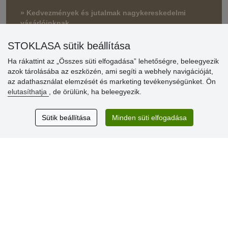
» Kedvezmények és jutalmak nagykereskedelmi
vásárlóinknak
» Súgó
STOKLASA sütik beállítása
Ha rákattint az „Összes süti elfogadása” lehetőségre, beleegyezik
azok tárolásába az eszközén, ami segíti a webhely navigációját,
Vásárlók
az adathasználat elemzését és marketing tevékenységünket. Ön
értékelése
elutasíthatja
, de örülünk, ha beleegyezik.
Excellent service
Sütik beállítása
Minden süti elfogadása
Thank you.
Aktuális 159 recenzió
* Nem ellenőrizzük a recenziókat