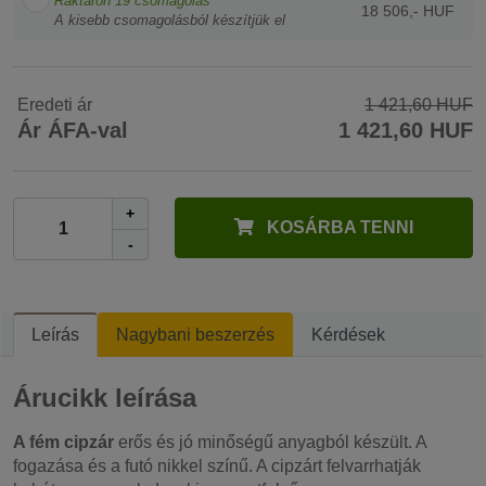
Raktáron
19
csomagolás
18 506,- HUF
A kisebb csomagolásból készítjük el
Eredeti ár
1 421,60 HUF
Ár ÁFA-val
1 421,60 HUF
+
KOSÁRBA TENNI
-
Leírás
Nagybani beszerzés
Kérdések
Árucikk leírása
A fém cipzár
erős és jó minőségű anyagból készült. A
fogazása és a futó nikkel színű. A cipzárt felvarrhatják