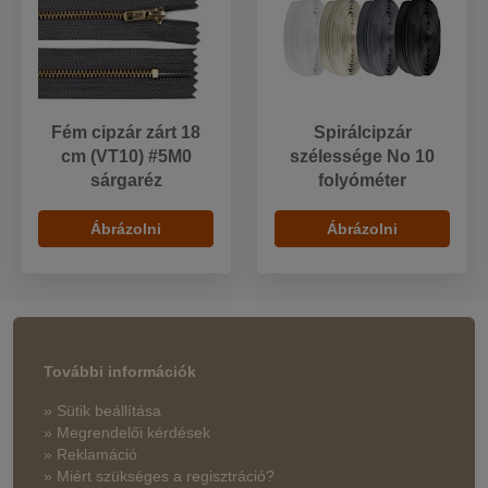
Fém cipzár zárt 18
Spirálcipzár
cm (VT10) #5M0
szélessége No 10
sárgaréz
folyóméter
Ábrázolni
Ábrázolni
További információk
» Sütik beállítása
» Megrendelői kérdések
» Reklamáció
» Miért szükséges a regisztráció?