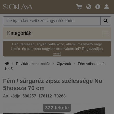
Nyelv
Fő
Beje
/
ajánlat
Pénznem
Kateg
Kategóriák
Cég, társaság, egyéni vállalkozó, állami intézmény vagy
iskola, és szeretne nagyker áron vásárolni?
Regisztráljon
most
Rövidáru kereskedés
Cipzárak
Fém választható
No 5
Fém / sárgaréz zipsz szélessége No
5hossza 70 cm
Áru kódja:
580257_176112_70268
322 fekete