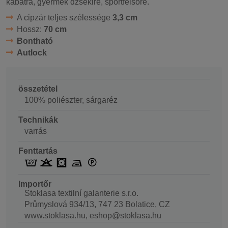
kabátra, gyermek dzsekire, sportfelsőre.
A cipzár teljes szélessége
3,3 cm
Hossz:
70 cm
Bontható
Autlock
összetétel
100% poliészter, sárgaréz
Technikák
varrás
Fenttartás
Importőr
Stoklasa textilní galanterie s.r.o.
Průmyslová 934/13, 747 23 Bolatice, CZ
www.stoklasa.hu, eshop@stoklasa.hu