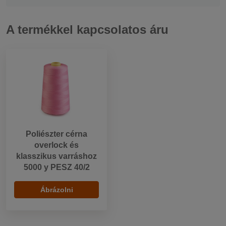
A termékkel kapcsolatos áru
Poliészter cérna
overlock és
klasszikus varráshoz
5000 y PESZ 40/2
Ábrázolni