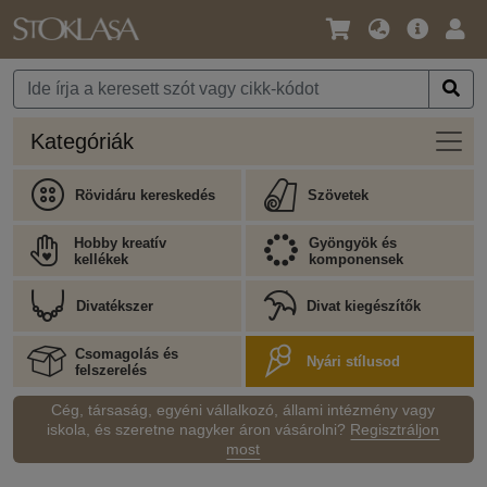
Nyelv
Fő
Beje
/
ajánlat
Pénznem
Kateg
Kategóriák
Rövidáru kereskedés
Szövetek
Hobby kreatív
Gyöngyök és
kellékek
komponensek
Divatékszer
Divat kiegészítők
Csomagolás és
Nyári stílusod
felszerelés
Cég, társaság, egyéni vállalkozó, állami intézmény vagy
iskola, és szeretne nagyker áron vásárolni?
Regisztráljon
most