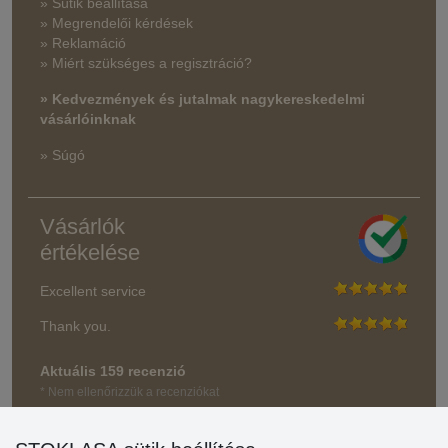
» Sütik beállítása
» Megrendelői kérdések
» Reklamáció
» Miért szükséges a regisztráció?
» Kedvezmények és jutalmak nagykereskedelmi
vásárlóinknak
» Súgó
Vásárlók
értékelése
Excellent service
Thank you.
Aktuális 159 recenzió
* Nem ellenőrizzük a recenziókat