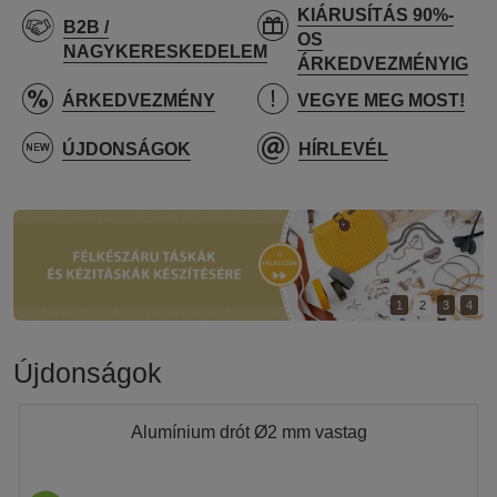
KIÁRUSÍTÁS 90%-
B2B /
OS
NAGYKERESKEDELEM
ÁRKEDVEZMÉNYIG
ÁRKEDVEZMÉNY
VEGYE MEG MOST!
ÚJDONSÁGOK
HÍRLEVÉL
1
2
3
4
Újdonságok
Alumínium drót Ø2 mm vastag