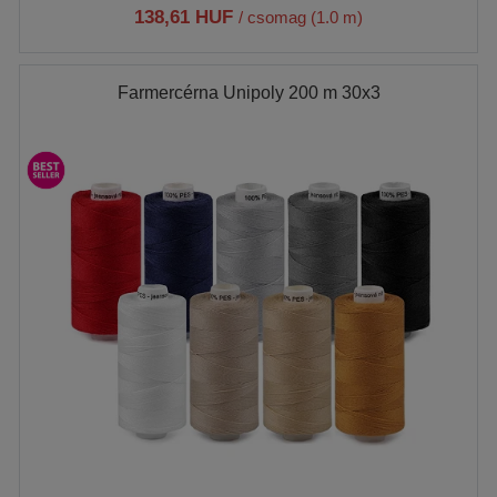
138,61 HUF
/ csomag (1.0 m)
Farmercérna Unipoly 200 m 30x3