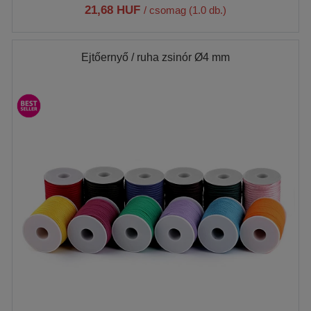
21,68 HUF
/ csomag (1.0 db.)
Ejtőernyő / ruha zsinór Ø4 mm