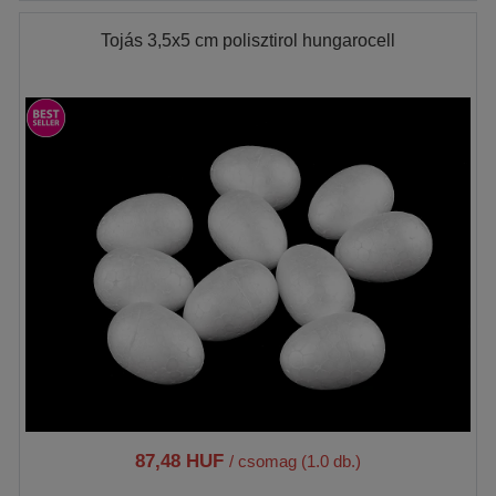
Tojás 3,5x5 cm polisztirol hungarocell
87,48 HUF
/ csomag (1.0 db.)