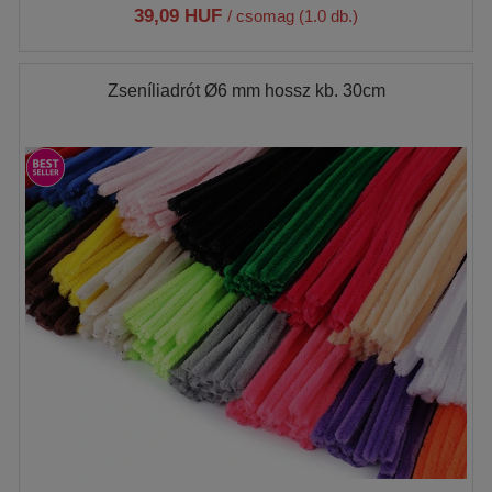
39,09 HUF
/ csomag (1.0 db.)
Zseníliadrót Ø6 mm hossz kb. 30cm