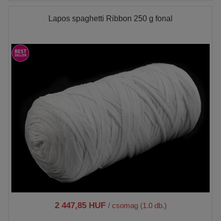
Lapos spaghetti Ribbon 250 g fonal
2 447,85 HUF
/ csomag (1.0 db.)