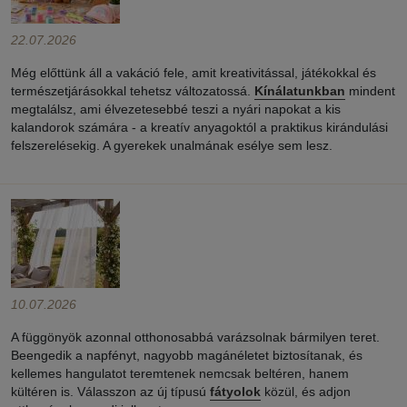
22.07.2026
Még előttünk áll a vakáció fele, amit kreativitással, játékokkal és
természetjárásokkal tehetsz változatossá.
Kínálatunkban
mindent
megtalálsz, ami élvezetesebbé teszi a nyári napokat a kis
kalandorok számára - a kreatív anyagoktól a praktikus kirándulási
felszerelésekig. A gyerekek unalmának esélye sem lesz.
10.07.2026
A függönyök azonnal otthonosabbá varázsolnak bármilyen teret.
Beengedik a napfényt, nagyobb magánéletet biztosítanak, és
kellemes hangulatot teremtenek nemcsak beltéren, hanem
kültéren is. Válasszon az új típusú
fátyolok
közül, és adjon