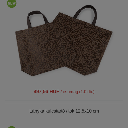
497,56 HUF
/ csomag (1.0 db.)
Lányka kulcstartó / tok 12,5x10 cm