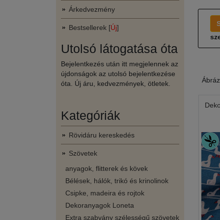
Árkedvezmény
Bestsellerek [
Új
]
sze
Utolsó látogatása óta
Bejelentkezés után itt megjelennek az
újdonságok az utolsó bejelentkezése
Ábráz
óta. Új áru, kedvezmények, ötletek.
Deko
Kategóriák
Rövidáru kereskedés
Szövetek
anyagok, flitterek és kövek
Bélések, hálók, trikó és krinolinok
Csipke, madeira és rojtok
Dekoranyagok Loneta
Extra szabvány szélességű szövetek