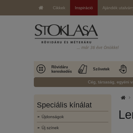
Cikkek
Inspiráció
Ajándék utalván
… már 36 éve Önökkel
Rövidáru
Szövetek
kereskedés
Cég, társaság, egyéni v
Speciális kínálat
Le
Újdonságok
Új színek