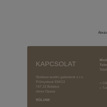
Ábráz
Mich
KAPCSOLAT
Tol
Tele
Stoklasa textilní galanterie s.r.o.
Průmyslová 934/13
» Ci
747 23 Bolatice
» Tut
okres Opava
RÓLUNK