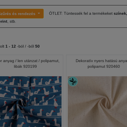
ÖTLET: Tüntessék fel a termékeket
színek
Szűrés és rendezés
rint
, stb.
olt
1 -
12
-ból / -ből
50
r anyag / len utánzat / polipamut,
Dekoratív nyers hatású anya
libák 920199
polipamut 920460