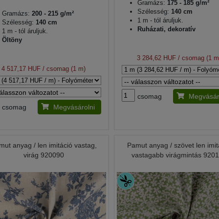
Gramázs:
175 - 185 g/m²
Szélesség:
140 cm
Gramázs:
200 - 215 g/m²
1 m - tól áruljuk.
Szélesség:
140 cm
Ruházati, dekoratív
1 m - tól áruljuk.
Öltöny
3 284,62 HUF
/ csomag (1 m
4 517,17 HUF
/ csomag (1 m)
csomag
Megvásár
csomag
Megvásárolni
mut anyag / len imitáció vastag,
Pamut anyag / szövet len imit
virág 920090
vastagabb virágmintás 920