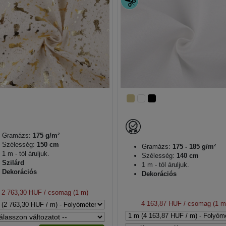
Gramázs:
175 g/m²
Szélesség:
150 cm
Gramázs:
175 - 185 g/m²
1 m - tól áruljuk.
Szélesség:
140 cm
Szilárd
1 m - tól áruljuk.
Dekorációs
Dekorációs
2 763,30 HUF
/ csomag (1 m)
4 163,87 HUF
/ csomag (1 m