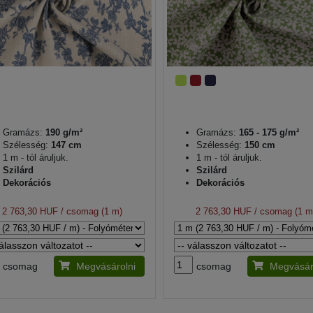
Gramázs:
190 g/m²
Gramázs:
165 - 175 g/m²
Szélesség:
147 cm
Szélesség:
150 cm
1 m - tól áruljuk.
1 m - tól áruljuk.
Szilárd
Szilárd
Dekorációs
Dekorációs
2 763,30 HUF
/ csomag (1 m)
2 763,30 HUF
/ csomag (1 m
csomag
Megvásárolni
csomag
Megvásár