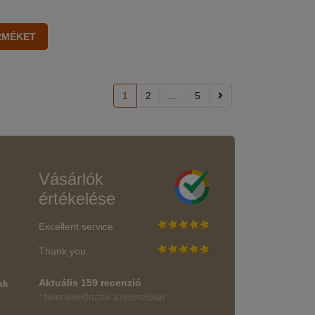
1
2
...
5
Vásárlók
értékelése
Excellent service
Thank you.
Aktuális 159 recenzió
ak
* Nem ellenőrizzük a recenziókat