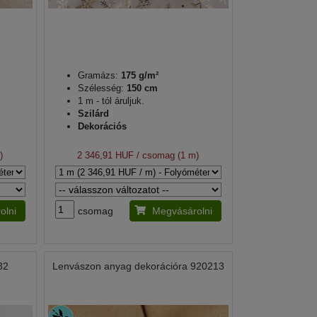
Gramázs:
175 g/m²
Szélesség:
150 cm
1 m - tól áruljuk.
Szilárd
Dekorációs
)
2 346,91 HUF
/ csomag (1 m)
olni
csomag
Megvásárolni
32
Lenvászon anyag dekorációra 920213