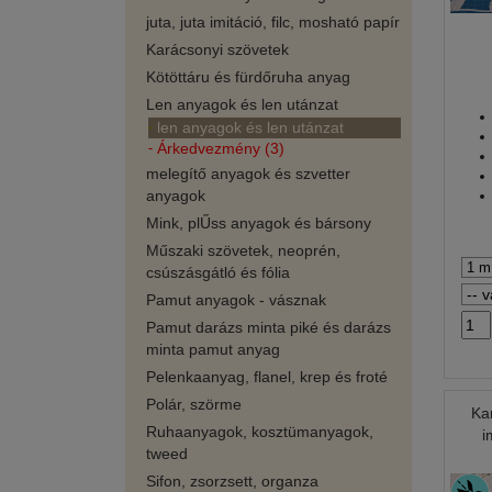
juta, juta imitáció, filc, mosható papír
Karácsonyi szövetek
Kötöttáru és fürdőruha anyag
Len anyagok és len utánzat
len anyagok és len utánzat
Árkedvezmény (3)
melegítő anyagok és szvetter
anyagok
Mink, plŰss anyagok és bársony
Műszaki szövetek, neoprén,
csúszásgátló és fólia
Pamut anyagok - vásznak
Pamut darázs minta piké és darázs
minta pamut anyag
Pelenkaanyag, flanel, krep és froté
Polár, szörme
Ka
Ruhaanyagok, kosztümanyagok,
i
tweed
Sifon, zsorzsett, organza