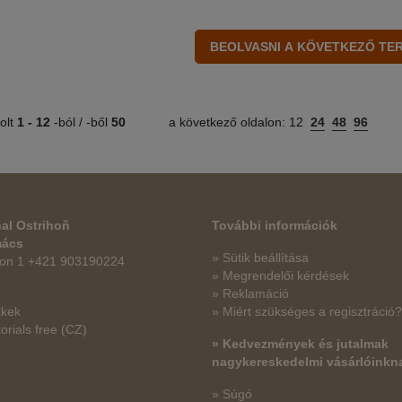
olt
1 -
12
-ból / -ből
50
a következő oldalon:
12
24
48
96
al Ostrihoň
További információk
mács
» Sütik beállítása
fon 1 +421 903190224
» Megrendelői kérdések
» Reklamáció
kkek
» Miért szükséges a regisztráció?
orials free
(CZ)
» Kedvezmények és jutalmak
nagykereskedelmi vásárlóinkn
» Súgó