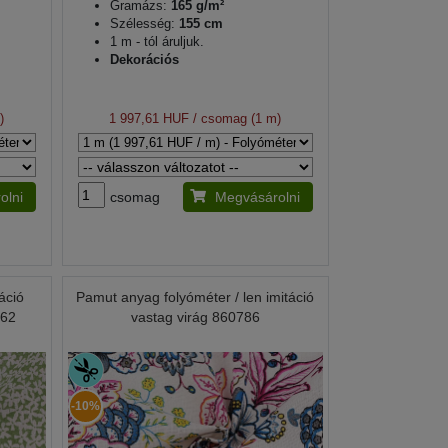
Gramázs:
165 g/m²
Szélesség:
155 cm
1 m - tól áruljuk.
Dekorációs
)
1 997,61 HUF
/ csomag (1 m)
olni
csomag
Megvásárolni
áció
Pamut anyag folyóméter / len imitáció
162
vastag virág 860786
-10%