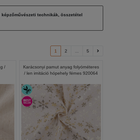
, képzőművészeti technikák, összetétel
1
2
...
5
g /
Karácsonyi pamut anyag folyóméteres
/ len imitáció hópehely fémes 920064