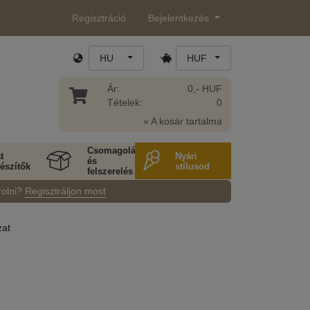
Regisztráció
Bejelentkezés
HU
HUF
Ár:
0,- HUF
Tételek:
0
» A kosár tartalma
Csomagolás
t
Nyári
és
észítők
stílusod
felszerelés
rolni?
Regisztráljon most
zat