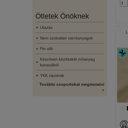
Ötletek Önöknek
Utazás
L
Nem szokatlan varróanyagok
Pin olló
Készítsen kézitáskát műanyag
kanavából
YKK cipzárak
További csoportokat megmutatni
»