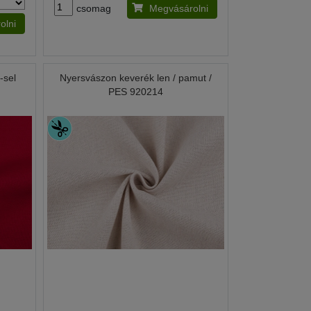
csomag
Megvásárolni
olni
-sel
Nyersvászon keverék len / pamut /
PES 920214