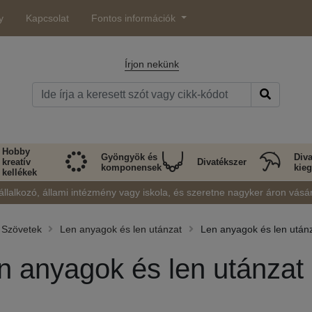
y
Kapcsolat
Fontos információk
Írjon nekünk
Hobby
Gyöngyök és
Diva
kreatív
Divatékszer
komponensek
kieg
kellékek
állalkozó, állami intézmény vagy iskola, és szeretne nagyker áron vásá
Szövetek
Len anyagok és len utánzat
Len anyagok és len után
n anyagok és len utánzat