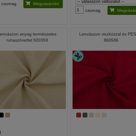
csomag
Megvásárolni
csomag
Megvásár
envászon anyag természetes
Lenvászon viszkózzal és PES
ruhaszövettel 920359
860586