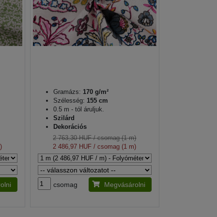
Gramázs:
170 g/m²
Szélesség:
155 cm
0.5 m - tól áruljuk.
Szilárd
Dekorációs
2 763,30 HUF
/ csomag (1 m)
)
2 486,97 HUF
/ csomag (1 m)
olni
csomag
Megvásárolni