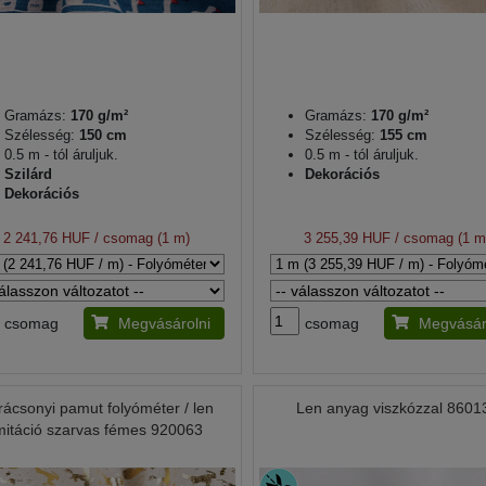
Gramázs:
170 g/m²
Gramázs:
170 g/m²
Szélesség:
150 cm
Szélesség:
155 cm
0.5 m - tól áruljuk.
0.5 m - tól áruljuk.
Szilárd
Dekorációs
Dekorációs
2 241,76 HUF
/ csomag (1 m)
3 255,39 HUF
/ csomag (1 m
csomag
Megvásárolni
csomag
Megvásár
rácsonyi pamut folyóméter / len
Len anyag viszkózzal 8601
mitáció szarvas fémes 920063