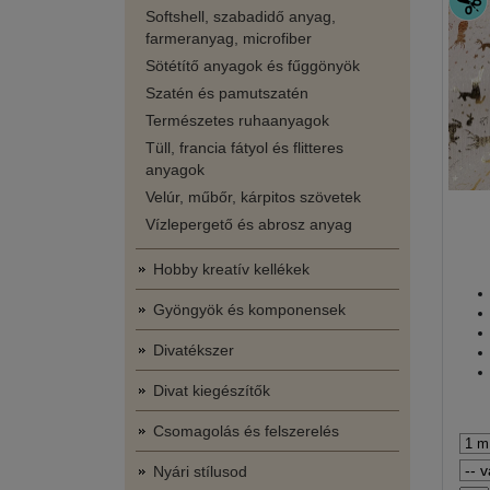
Softshell, szabadidő anyag,
farmeranyag, microfiber
Sötétítő anyagok és fűggönyök
Szatén és pamutszatén
Természetes ruhaanyagok
Tüll, francia fátyol és flitteres
anyagok
Velúr, műbőr, kárpitos szövetek
Vízlepergető és abrosz anyag
Hobby kreatív kellékek
Gyöngyök és komponensek
Divatékszer
Divat kiegészítők
Csomagolás és felszerelés
Nyári stílusod