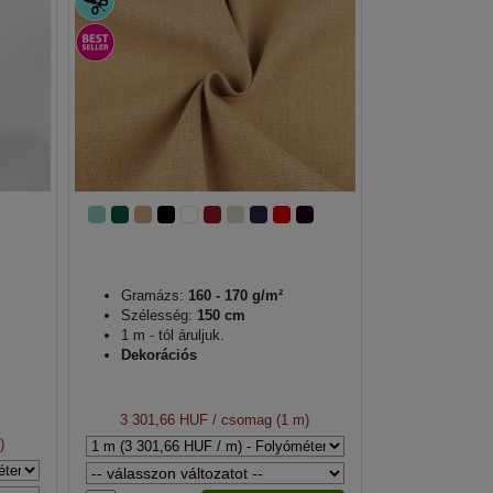
Gramázs:
160 - 170 g/m²
Szélesség:
150 cm
1 m - tól áruljuk.
Dekorációs
3 301,66 HUF
/ csomag (1 m)
)