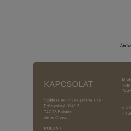
Ábráz
Mich
KAPCSOLAT
Tol
Tele
Stoklasa textilní galanterie s.r.o.
Průmyslová 934/13
» Ci
747 23 Bolatice
» Tut
okres Opava
RÓLUNK