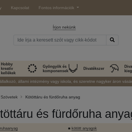
y
Kapcsolat
Fontos információk
Írjon nekünk
Hobby
Gyöngyök és
Diva
kreatív
Divatékszer
komponensek
kieg
kellékek
állalkozó, állami intézmény vagy iskola, és szeretne nagyker áron vásá
Szövetek
Kötöttáru és fürdőruha anyag
töttáru és fürdőruha anya
őruhaanyag
■
kötött anyagok