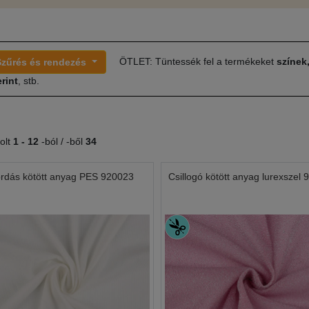
ÖTLET: Tüntessék fel a termékeket
színek
Szűrés és rendezés
rint
, stb.
olt
1 -
12
-ból / -ből
34
rdás kötött anyag PES 920023
Csillogó kötött anyag lurexszel