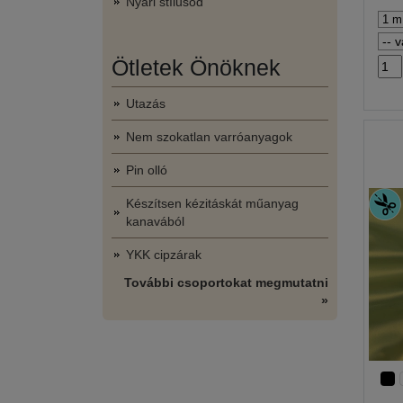
Nyári stílusod
Ötletek Önöknek
Utazás
Nem szokatlan varróanyagok
Pin olló
Készítsen kézitáskát műanyag
kanavából
YKK cipzárak
További csoportokat megmutatni
»