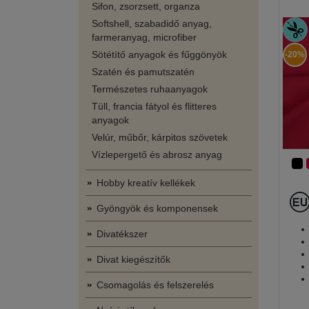
Sifon, zsorzsett, organza
Softshell, szabadidő anyag,
farmeranyag, microfiber
Sötétítő anyagok és fűggönyök
-20%
Szatén és pamutszatén
Természetes ruhaanyagok
Tüll, francia fátyol és flitteres
anyagok
Velúr, műbőr, kárpitos szövetek
Vízlepergető és abrosz anyag
Hobby kreatív kellékek
Gyöngyök és komponensek
Divatékszer
Divat kiegészítők
Csomagolás és felszerelés