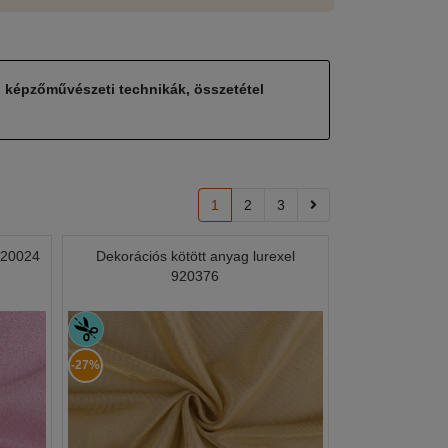
, képzőművészeti technikák, összetétel
1
2
3
 920024
Dekorációs kötött anyag lurexel
920376
-27%