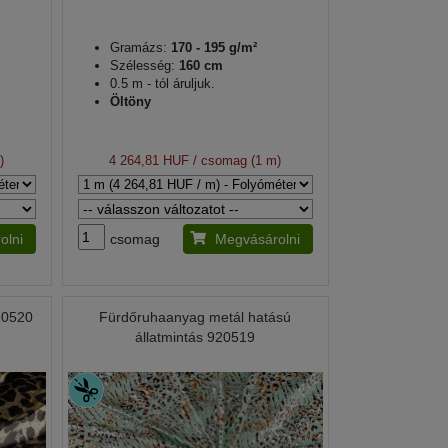
Gramázs:
170 - 195 g/m²
Szélesség:
160 cm
0.5 m - tól áruljuk.
Öltöny
)
4 264,81 HUF
/ csomag (1 m)
olni
csomag
Megvásárolni
20520
Fürdőruhaanyag metál hatású
állatmintás 920519