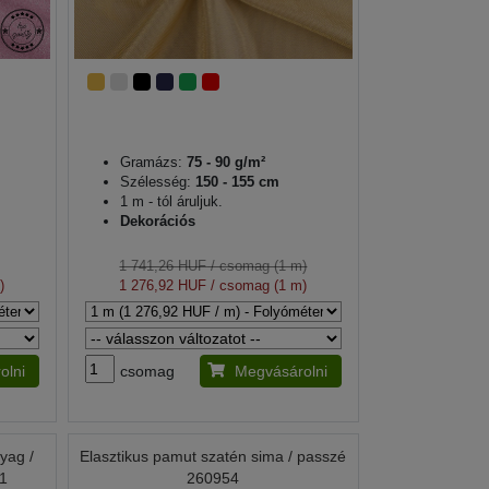
Gramázs:
75 - 90 g/m²
Szélesség:
150 - 155 cm
1 m - tól áruljuk.
Dekorációs
1 741,26 HUF
/ csomag (1 m)
)
1 276,92 HUF
/ csomag (1 m)
olni
csomag
Megvásárolni
yag /
Elasztikus pamut szatén sima / passzé
31
260954