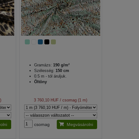
Gramázs:
190 g/m²
Szélesség:
150 cm
0.5 m - tól áruljuk.
Öltöny
)
3 760,10 HUF
/ csomag (1 m)
olni
csomag
Megvásárolni