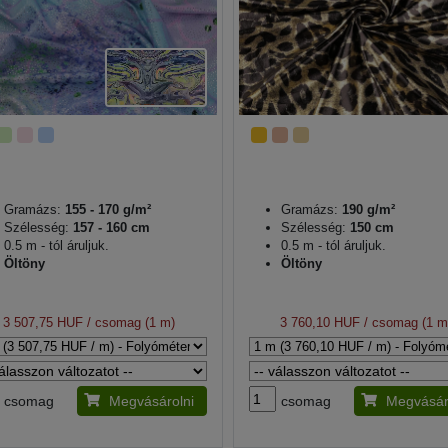
Gramázs:
155 - 170 g/m²
Gramázs:
190 g/m²
Szélesség:
157 - 160 cm
Szélesség:
150 cm
0.5 m - tól áruljuk.
0.5 m - tól áruljuk.
Öltöny
Öltöny
3 507,75 HUF
/ csomag (1 m)
3 760,10 HUF
/ csomag (1 m
csomag
Megvásárolni
csomag
Megvásár