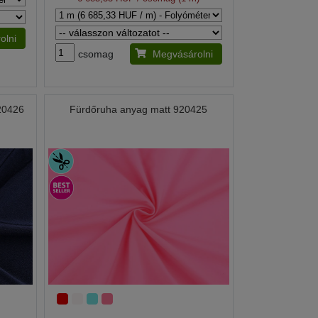
olni
csomag
Megvásárolni
920426
Fürdőruha anyag matt 920425