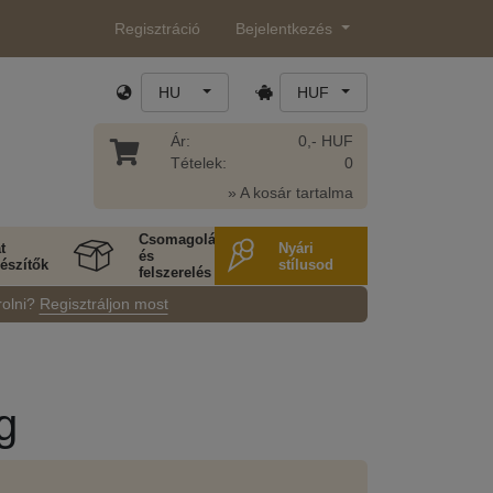
Regisztráció
Bejelentkezés
HU
HUF
Ár:
0,- HUF
Tételek:
0
» A kosár tartalma
Csomagolás
t
Nyári
és
észítők
stílusod
felszerelés
rolni?
Regisztráljon most
g