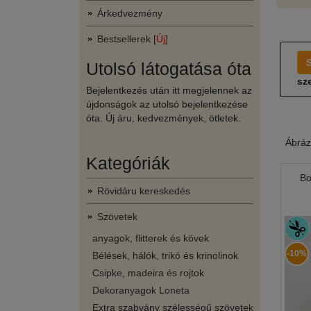
Árkedvezmény
Bestsellerek [
Új
]
Utolsó látogatása óta
sze
Bejelentkezés után itt megjelennek az
újdonságok az utolsó bejelentkezése
óta. Új áru, kedvezmények, ötletek.
Ábráz
Kategóriák
Bo
Rövidáru kereskedés
Szövetek
anyagok, flitterek és kövek
-10%
Bélések, hálók, trikó és krinolinok
Csipke, madeira és rojtok
Dekoranyagok Loneta
Extra szabvány szélességű szövetek