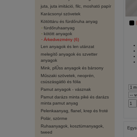
juta, juta imitáció, filc, mosható papír
Karácsonyi szövetek
Kötöttáru és fürdőruha anyag
fürdőruhaanyag
kötött anyagok
Árkedvezmény (6)
Len anyagok és len utánzat
melegítő anyagok és szvetter
anyagok
Mink, plŰss anyagok és bársony
Műszaki szövetek, neoprén,
csúszásgátló és fólia
Pamut anyagok - vásznak
Pamut darázs minta piké és darázs
minta pamut anyag
Pelenkaanyag, flanel, krep és froté
Polár, szörme
Ruhaanyagok, kosztümanyagok,
Egys
tweed