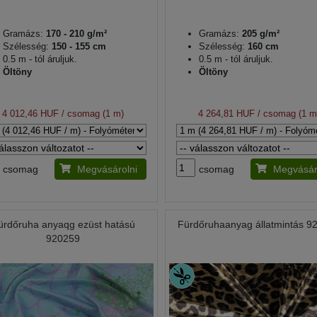
Gramázs:
170 - 210 g/m²
Gramázs:
205 g/m²
Szélesség:
150 - 155 cm
Szélesség:
160 cm
0.5 m - tól áruljuk.
0.5 m - tól áruljuk.
Öltöny
Öltöny
4 012,46 HUF
/ csomag (1 m)
4 264,81 HUF
/ csomag (1 m
csomag
Megvásárolni
csomag
Megvásár
ürdőruha anyaqg ezüst hatású
Fürdőruhaanyag állatmintás 9
920259