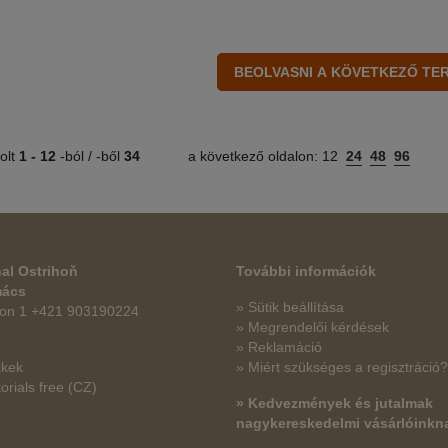
olt
1 -
12
-ból / -ből
34
a következő oldalon:
12
24
48
96
al Ostrihoň
További információk
mács
» Sütik beállítása
fon 1 +421 903190224
» Megrendelői kérdések
» Reklamáció
kkek
» Miért szükséges a regisztráció?
orials free
(CZ)
» Kedvezmények és jutalmak
nagykereskedelmi vásárlóinkn