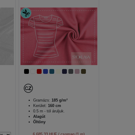
Gramázs:
185 g/m²
Kerület:
160 cm
0.5 m - tól áruljuk.
Alagút
Öltöny
6 685,33 HUF
/ csomag (1 m)