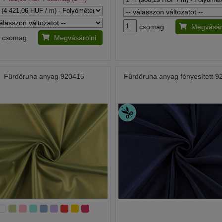
csomag
Megvásár
csomag
Megvásárolni
Fürdőruha anyag 920415
Fürdöruha anyag fényesített 