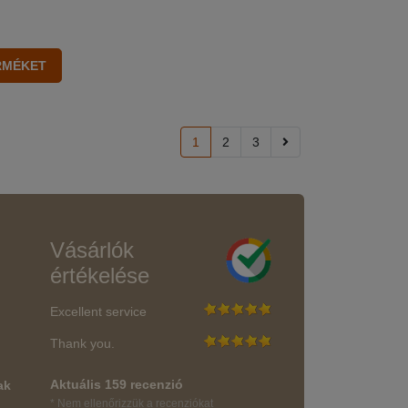
1
2
3
Vásárlók
értékelése
Excellent service
Thank you.
Aktuális 159 recenzió
ak
* Nem ellenőrizzük a recenziókat