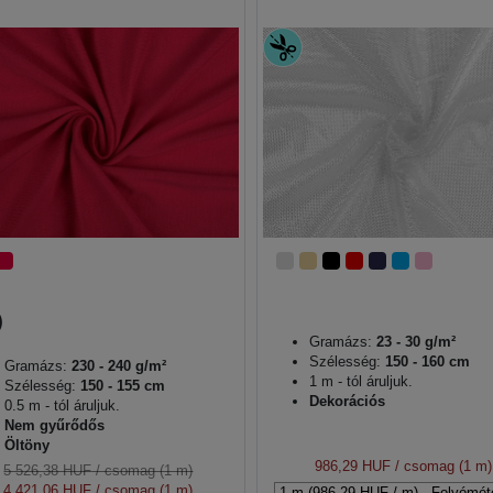
Gramázs:
23 - 30 g/m²
Szélesség:
150 - 160 cm
Gramázs:
230 - 240 g/m²
1 m - tól áruljuk.
Szélesség:
150 - 155 cm
Dekorációs
0.5 m - tól áruljuk.
Nem gyűrődős
Öltöny
986,29 HUF
/ csomag (1 m)
5 526,38 HUF
/ csomag (1 m)
4 421,06 HUF
/ csomag (1 m)