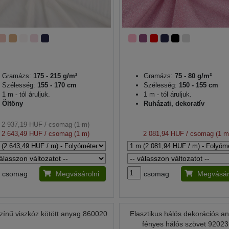
Gramázs:
175 - 215 g/m²
Gramázs:
75 - 80 g/m²
Szélesség:
155 - 170 cm
Szélesség:
150 - 155 cm
1 m - tól áruljuk.
1 m - tól áruljuk.
Öltöny
Ruházati, dekoratív
2 937,19 HUF
/ csomag (1 m)
2 643,49 HUF
/ csomag (1 m)
2 081,94 HUF
/ csomag (1 m
csomag
Megvásárolni
csomag
Megvásár
zínű viszkóz kötött anyag 860020
Elasztikus hálós dekorációs an
fényes hálós szövet 9202