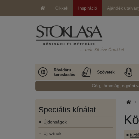
Cikkek
Inspiráció
Ajándék utalván
… már 36 éve Önökkel
Rövidáru
Szövetek
kereskedés
Cég, társaság, egyéni v
Speciális kínálat
Kö
Újdonságok
Új színek
■
fürd