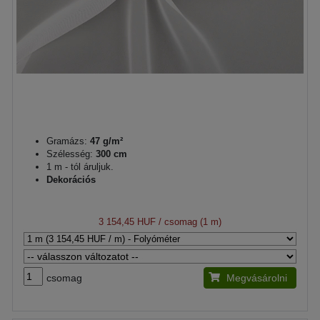
Gramázs:
47 g/m²
Szélesség:
300 cm
1 m - tól áruljuk.
Dekorációs
3 154,45 HUF
/ csomag (1 m)
csomag
Megvásárolni