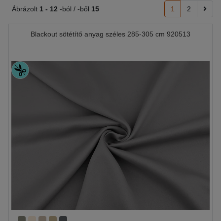
Ábrázolt
1 -
12
-ból / -ből
15
1
2
Blackout sötétítő anyag széles 285-305 cm 920513