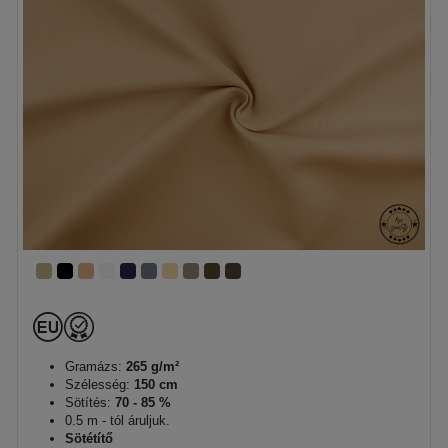
Gramázs:
265 g/m²
Szélesség:
150 cm
Sötítés:
70 - 85 %
0.5 m - tól áruljuk.
Sötétítő