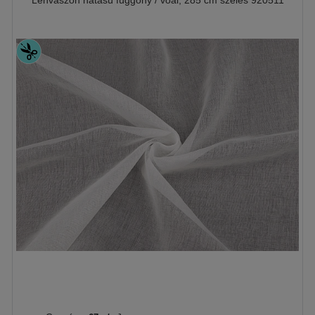
Lenvászon hatású függöny / voál, 285 cm széles 920511