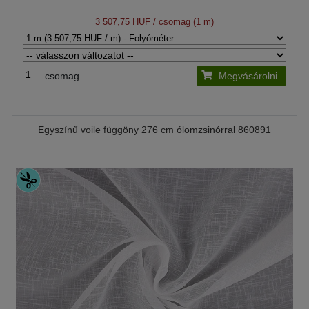
3 507,75 HUF
/ csomag (1 m)
csomag
Megvásárolni
Egyszínű voile függöny 276 cm ólomzsinórral 860891