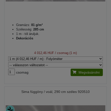
Gramázs:
81 g/m²
Szélesség:
285 cm
1 m - tól áruljuk.
Dekorációs
4 012,46 HUF
/ csomag (1 m)
csomag
Megvásárolni
Sima függöny / voál, 290 cm széles 920510