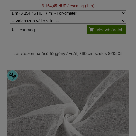
3 154,45 HUF
/ csomag (1 m)
csomag
Megvásárolni
Lenvászon hatású függöny / voál, 280 cm széles 920508