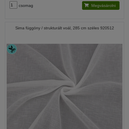
csomag
Megvásárolni
Sima függöny / strukturált voál, 285 cm széles 920512