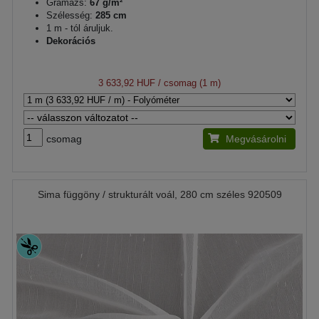
Gramázs:
67 g/m²
Szélesség:
285 cm
1 m - tól áruljuk.
Dekorációs
3 633,92 HUF
/ csomag (1 m)
csomag
Megvásárolni
Sima függöny / strukturált voál, 280 cm széles 920509