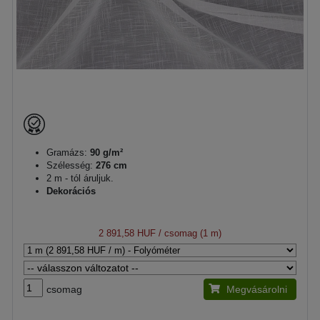
Gramázs:
90 g/m²
Szélesség:
276 cm
2 m - tól áruljuk.
Dekorációs
2 891,58 HUF
/ csomag (1 m)
csomag
Megvásárolni