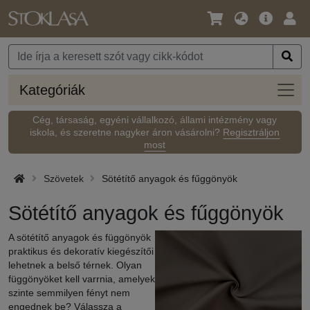
Nyelv
Fő
Beje
/
ajánlat
Pénznem
Kateg
Kategóriák
Cég, társaság, egyéni vállalkozó, állami intézmény vagy
iskola, és szeretne nagyker áron vásárolni?
Regisztráljon
most
Szövetek
Sötétítő anyagok és fűggönyök
Sötétítő anyagok és fűggönyök
A sötétítő anyagok és függönyök
praktikus és dekoratív kiegészítői
lehetnek a belső térnek. Olyan
függönyöket kell varrnia, amelyek
szinte semmilyen fényt nem
engednek be? Válassza a