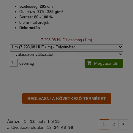
Szélesség:
285 cm
Gramázs:
375 - 385 g/m²
Sötítés:
80 - 100 %
0.5 m - tól áruljuk.
Dekorációs
7 293,08 HUF
/ csomag (1 m)
csomag
Megvásárolni
Ábrázolt
1 -
12
-ból / -ből
15
1
2
a következő oldalon:
12
24
48
96