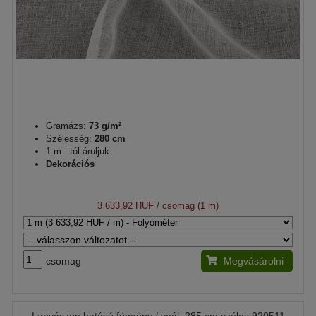
Gramázs:
73 g/m²
Szélesség:
280 cm
1 m - tól áruljuk.
Dekorációs
3 633,92 HUF
/ csomag (1 m)
csomag
Megvásárolni