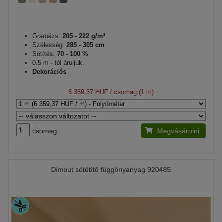
Gramázs:
205 - 222 g/m²
Szélesség:
285 - 305 cm
Sötítés:
70 - 100 %
0.5 m - tól áruljuk.
Dekorációs
6 359,37 HUF
/ csomag (1 m)
csomag
Megvásárolni
Dimout sötétítő függönyanyag 920485