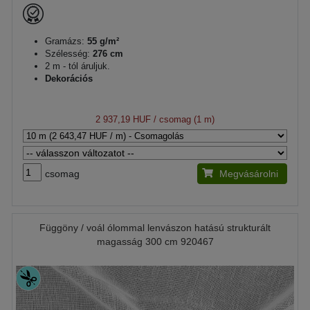
Gramázs:
55 g/m²
Szélesség:
276 cm
2 m - tól áruljuk.
Dekorációs
2 937,19 HUF
/ csomag (1 m)
csomag
Megvásárolni
Függöny / voál ólommal lenvászon hatású strukturált
magasság 300 cm 920467