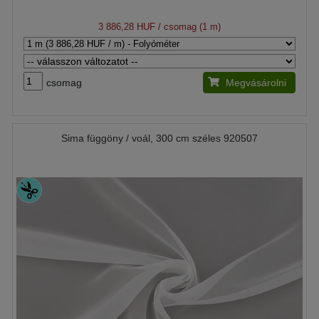
3 886,28 HUF
/ csomag (1 m)
csomag
Megvásárolni
Sima függöny / voál, 300 cm széles 920507