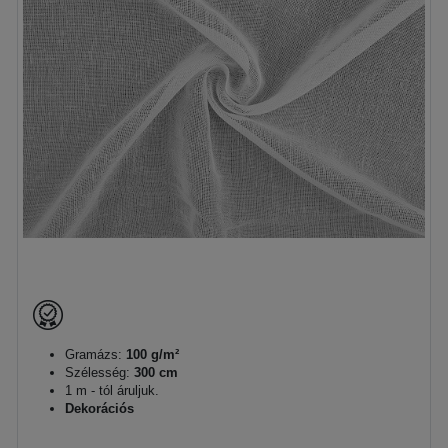
Gramázs:
100 g/m²
Szélesség:
300 cm
1 m - tól áruljuk.
Dekorációs