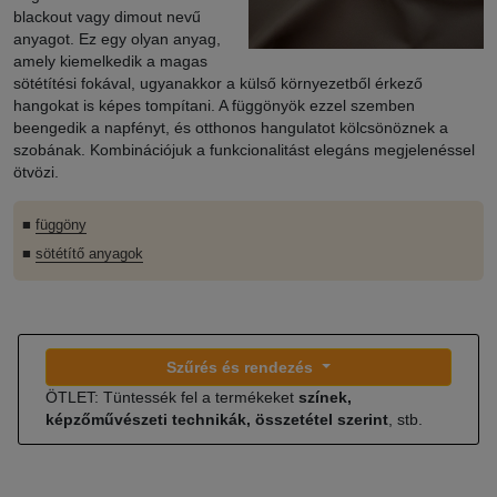
blackout vagy dimout nevű
anyagot. Ez egy olyan anyag,
amely kiemelkedik a magas
sötétítési fokával, ugyanakkor a külső környezetből érkező
hangokat is képes tompítani. A függönyök ezzel szemben
beengedik a napfényt, és otthonos hangulatot kölcsönöznek a
szobának. Kombinációjuk a funkcionalitást elegáns megjelenéssel
ötvözi.
■
függöny
■
sötétítő anyagok
Szűrés és rendezés
ÖTLET: Tüntessék fel a termékeket
színek,
képzőművészeti technikák, összetétel szerint
, stb.