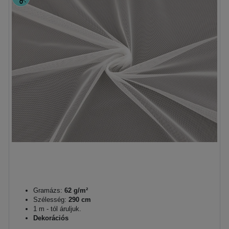
Gramázs:
62 g/m²
Szélesség:
290 cm
1 m - tól áruljuk.
Dekorációs