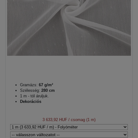
Gramázs:
67 g/m²
Szélesség:
280 cm
1 m - tól áruljuk.
Dekorációs
3 633,92 HUF
/ csomag (1 m)